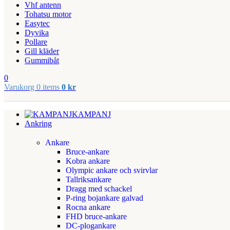
Vhf antenn
Tohatsu motor
Easytec
Dyvika
Pollare
Gill kläder
Gummibåt
0
Varukorg
0
items
0
kr
KAMPANJ
Ankring
Ankare
Bruce-ankare
Kobra ankare
Olympic ankare och svirvlar
Tallriksankare
Dragg med schackel
P-ring bojankare galvad
Rocna ankare
FHD bruce-ankare
DC-plogankare