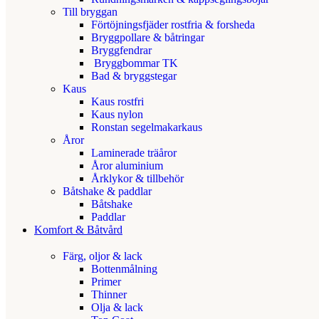
Till bryggan
Förtöjningsfjäder rostfria & forsheda
Bryggpollare & båtringar
Bryggfendrar
Bryggbommar TK
Bad & bryggstegar
Kaus
Kaus rostfri
Kaus nylon
Ronstan segelmakarkaus
Åror
Laminerade träåror
Åror aluminium
Årklykor & tillbehör
Båtshake & paddlar
Båtshake
Paddlar
Komfort & Båtvård
Färg, oljor & lack
Bottenmålning
Primer
Thinner
Olja & lack