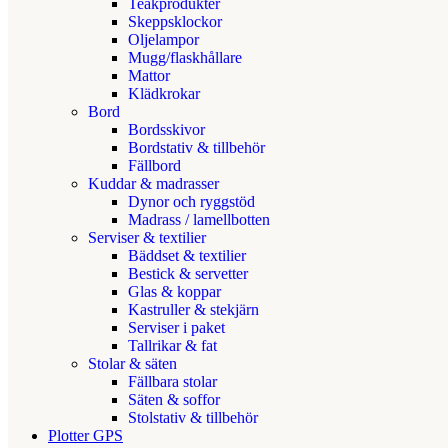
Teakprodukter
Skeppsklockor
Oljelampor
Mugg/flaskhållare
Mattor
Klädkrokar
Bord
Bordsskivor
Bordstativ & tillbehör
Fällbord
Kuddar & madrasser
Dynor och ryggstöd
Madrass / lamellbotten
Serviser & textilier
Bäddset & textilier
Bestick & servetter
Glas & koppar
Kastruller & stekjärn
Serviser i paket
Tallrikar & fat
Stolar & säten
Fällbara stolar
Säten & soffor
Stolstativ & tillbehör
Plotter GPS