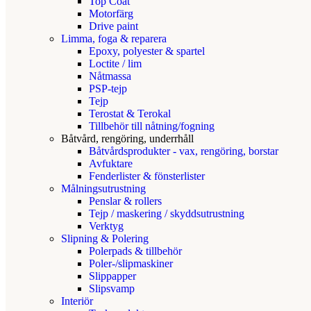
Top Coat
Motorfärg
Drive paint
Limma, foga & reparera
Epoxy, polyester & spartel
Loctite / lim
Nåtmassa
PSP-tejp
Tejp
Terostat & Terokal
Tillbehör till nåtning/fogning
Båtvård, rengöring, underrhåll
Båtvårdsprodukter - vax, rengöring, borstar
Avfuktare
Fenderlister & fönsterlister
Målningsutrustning
Penslar & rollers
Tejp / maskering / skyddsutrustning
Verktyg
Slipning & Polering
Polerpads & tillbehör
Poler-/slipmaskiner
Slippapper
Slipsvamp
Interiör