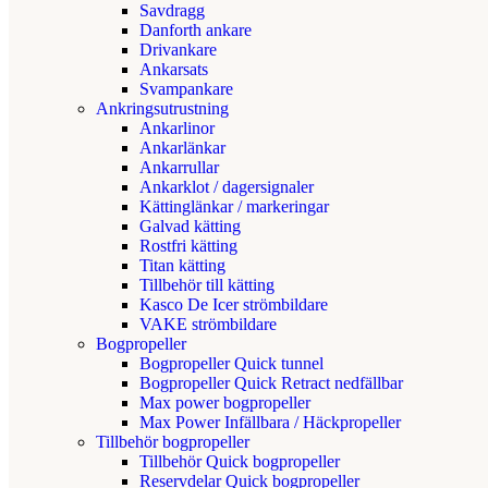
Savdragg
Danforth ankare
Drivankare
Ankarsats
Svampankare
Ankringsutrustning
Ankarlinor
Ankarlänkar
Ankarrullar
Ankarklot / dagersignaler
Kättinglänkar / markeringar
Galvad kätting
Rostfri kätting
Titan kätting
Tillbehör till kätting
Kasco De Icer strömbildare
VAKE strömbildare
Bogpropeller
Bogpropeller Quick tunnel
Bogpropeller Quick Retract nedfällbar
Max power bogpropeller
Max Power Infällbara / Häckpropeller
Tillbehör bogpropeller
Tillbehör Quick bogpropeller
Reservdelar Quick bogpropeller