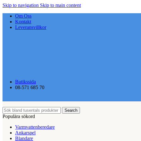
Skip to navigation
Skip to main content
Om Oss
Kontakt
Leveransvillkor
Butikssida
08-571 685 70
Search
Populära sökord
Varmvattenberedare
Ankarspel
Blandare