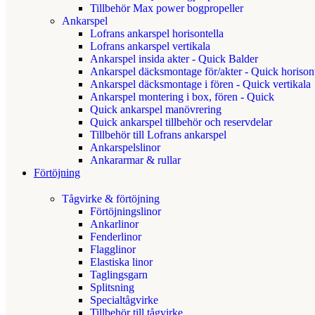
Tillbehör Max power bogpropeller
Ankarspel
Lofrans ankarspel horisontella
Lofrans ankarspel vertikala
Ankarspel insida akter - Quick Balder
Ankarspel däcksmontage för/akter - Quick horisont
Ankarspel däcksmontage i fören - Quick vertikala
Ankarspel montering i box, fören - Quick
Quick ankarspel manövrering
Quick ankarspel tillbehör och reservdelar
Tillbehör till Lofrans ankarspel
Ankarspelslinor
Ankararmar & rullar
Förtöjning
Tågvirke & förtöjning
Förtöjningslinor
Ankarlinor
Fenderlinor
Flagglinor
Elastiska linor
Taglingsgarn
Splitsning
Specialtågvirke
Tillbehör till tågvirke