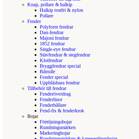
Knap, pollare & halkip
Halkip rostfri & nylon
Pollare
Fender
Polyform fendrar
Dan-fendrar
Majoni fendrar
1852 fendrar
Single-eye fendrar
Stävfendrar & stegfendrar
Klotfendrar
Bryggfendrar special
Båtrulle
Fender special
Uppblåsbara fendrar
Tillbehör till fendrar
Fenderöverdrag
Fenderlinor
Fenderhållare
Fend-fix & fenderkrok
Bojar
Förtöjningsbojar
Rundningsmärken
Markeringbojar
Rundningsmärken & kappseglingsbojar