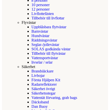
8 personer
10 personer
12 personer
Livflottefästen
Tillbehör till livflottar
Flyvästar
Uppblåsbara flytvästar
Barnvästar
Hundvästar
Räddningsvästar
Seglar-/jollevästar
SOLAS godkända västar
Tillbehör till flytvästar
Vattensportvästar
livselar / selar
Säkerhet
Brandsläckare
Livbojar
Första Hjälpen Kit
Radarreflektorer
Säkerhet övrigt
Säkerhetsstegar
Vattentät förvaring, grab bags
Däcksband
Dan Buoy