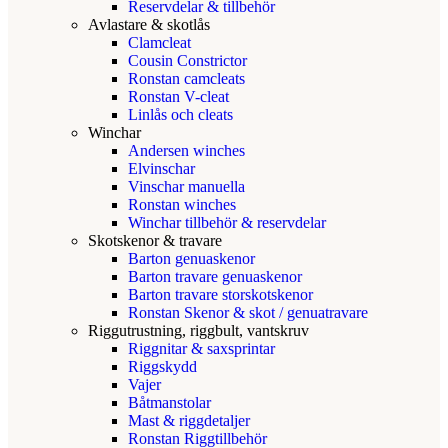
Reservdelar & tillbehör
Avlastare & skotlås
Clamcleat
Cousin Constrictor
Ronstan camcleats
Ronstan V-cleat
Linlås och cleats
Winchar
Andersen winches
Elvinschar
Vinschar manuella
Ronstan winches
Winchar tillbehör & reservdelar
Skotskenor & travare
Barton genuaskenor
Barton travare genuaskenor
Barton travare storskotskenor
Ronstan Skenor & skot / genuatravare
Riggutrustning, riggbult, vantskruv
Riggnitar & saxsprintar
Riggskydd
Vajer
Båtmanstolar
Mast & riggdetaljer
Ronstan Riggtillbehör