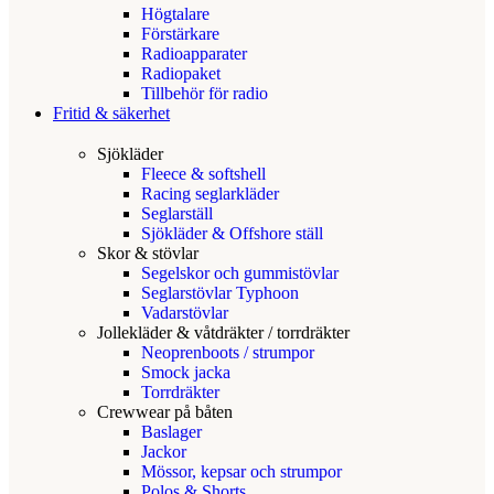
Högtalare
Förstärkare
Radioapparater
Radiopaket
Tillbehör för radio
Fritid & säkerhet
Sjökläder
Fleece & softshell
Racing seglarkläder
Seglarställ
Sjökläder & Offshore ställ
Skor & stövlar
Segelskor och gummistövlar
Seglarstövlar Typhoon
Vadarstövlar
Jollekläder & våtdräkter / torrdräkter
Neoprenboots / strumpor
Smock jacka
Torrdräkter
Crewwear på båten
Baslager
Jackor
Mössor, kepsar och strumpor
Polos & Shorts