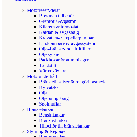
Motorreservdelar
Bowman tillbehör
Grenrör / Avgasrör
Kilerem & termostat
Kardan & avgasbälg
Kylvatten- / impellerpumpar
Ljuddämpare & avgassystem
Olje-/bränsle- och luftfilter
Oljekylare
Packboxar & gummilager
Tändstift
Värmeväxlare
Motorunderhåll
Bränsletillsatser & rengöringsmedel
Kylvätska
Olja
Oljepump / sug
Spolmuffar
Bränsletankar
Bensintankar
Bränsledunkar
Tillbehör till bränsletankar
Styrning & Reglage
Bogpropeller