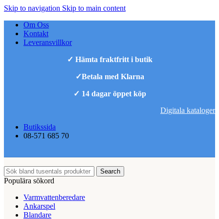
Skip to navigation
Skip to main content
Om Oss
Kontakt
Leveransvillkor
✓ Hämta fraktfritt i butik
✓Betala med Klarna
✓ 14 dagar öppet köp
Digitala kataloger
Butikssida
08-571 685 70
Search
Populära sökord
Varmvattenberedare
Ankarspel
Blandare