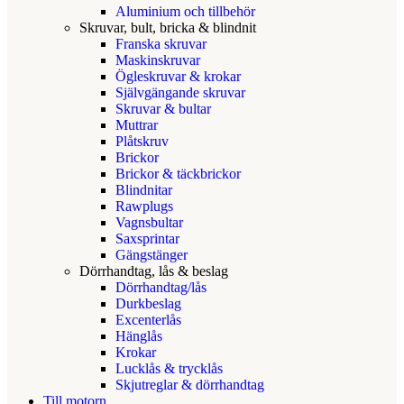
Aluminium och tillbehör
Skruvar, bult, bricka & blindnit
Franska skruvar
Maskinskruvar
Ögleskruvar & krokar
Självgängande skruvar
Skruvar & bultar
Muttrar
Plåtskruv
Brickor
Brickor & täckbrickor
Blindnitar
Rawplugs
Vagnsbultar
Saxsprintar
Gängstänger
Dörrhandtag, lås & beslag
Dörrhandtag/lås
Durkbeslag
Excenterlås
Hänglås
Krokar
Lucklås & trycklås
Skjutreglar & dörrhandtag
Till motorn