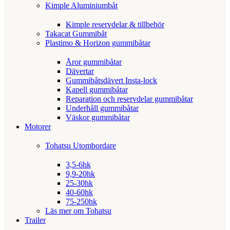
Kimple Aluminiumbåt
Kimple reservdelar & tillbehör
Takacat Gummibåt
Plastimo & Horizon gummibåtar
Åror gummibåtar
Dävertar
Gummibåtsdävert Insta-lock
Kapell gummibåtar
Reparation och reservdelar gummibåtar
Underhåll gummibåtar
Väskor gummibåtar
Motorer
Tohatsu Utombordare
3,5-6hk
9,9-20hk
25-30hk
40-60hk
75-250hk
Läs mer om Tohatsu
Trailer