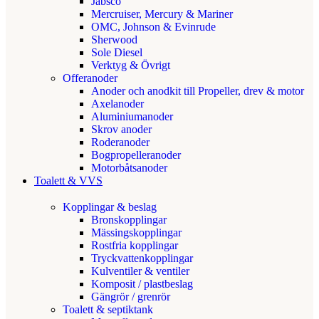
Jabsco
Mercruiser, Mercury & Mariner
OMC, Johnson & Evinrude
Sherwood
Sole Diesel
Verktyg & Övrigt
Offeranoder
Anoder och anodkit till Propeller, drev & motor
Axelanoder
Aluminiumanoder
Skrov anoder
Roderanoder
Bogpropelleranoder
Motorbåtsanoder
Toalett & VVS
Kopplingar & beslag
Bronskopplingar
Mässingskopplingar
Rostfria kopplingar
Tryckvattenkopplingar
Kulventiler & ventiler
Komposit / plastbeslag
Gängrör / grenrör
Toalett & septiktank