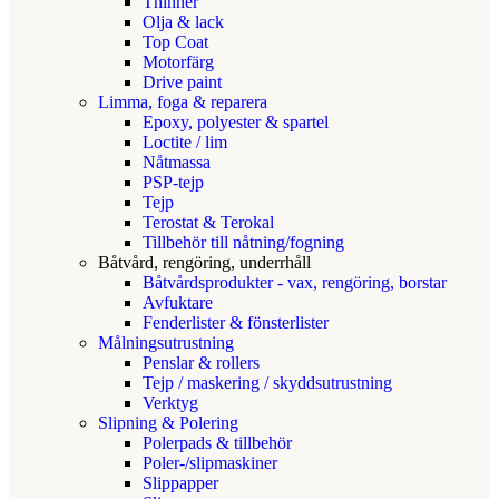
Thinner
Olja & lack
Top Coat
Motorfärg
Drive paint
Limma, foga & reparera
Epoxy, polyester & spartel
Loctite / lim
Nåtmassa
PSP-tejp
Tejp
Terostat & Terokal
Tillbehör till nåtning/fogning
Båtvård, rengöring, underrhåll
Båtvårdsprodukter - vax, rengöring, borstar
Avfuktare
Fenderlister & fönsterlister
Målningsutrustning
Penslar & rollers
Tejp / maskering / skyddsutrustning
Verktyg
Slipning & Polering
Polerpads & tillbehör
Poler-/slipmaskiner
Slippapper