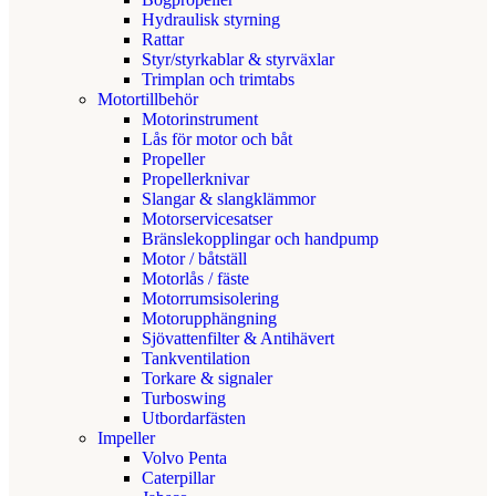
Hydraulisk styrning
Rattar
Styr/styrkablar & styrväxlar
Trimplan och trimtabs
Motortillbehör
Motorinstrument
Lås för motor och båt
Propeller
Propellerknivar
Slangar & slangklämmor
Motorservicesatser
Bränslekopplingar och handpump
Motor / båtställ
Motorlås / fäste
Motorrumsisolering
Motorupphängning
Sjövattenfilter & Antihävert
Tankventilation
Torkare & signaler
Turboswing
Utbordarfästen
Impeller
Volvo Penta
Caterpillar