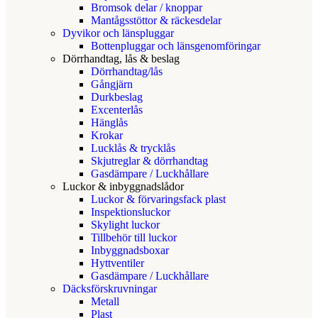
Bromsok delar / knoppar
Mantågsstöttor & räckesdelar
Dyvikor och länspluggar
Bottenpluggar och länsgenomföringar
Dörrhandtag, lås & beslag
Dörrhandtag/lås
Gångjärn
Durkbeslag
Excenterlås
Hänglås
Krokar
Lucklås & trycklås
Skjutreglar & dörrhandtag
Gasdämpare / Luckhållare
Luckor & inbyggnadslådor
Luckor & förvaringsfack plast
Inspektionsluckor
Skylight luckor
Tillbehör till luckor
Inbyggnadsboxar
Hyttventiler
Gasdämpare / Luckhållare
Däcksförskruvningar
Metall
Plast