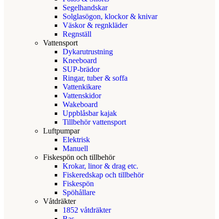
Segelhandskar
Solglasögon, klockor & knivar
Väskor & regnkläder
Regnställ
Vattensport
Dykarutrustning
Kneeboard
SUP-brädor
Ringar, tuber & soffa
Vattenkikare
Vattenskidor
Wakeboard
Uppblåsbar kajak
Tillbehör vattensport
Luftpumpar
Elektrisk
Manuell
Fiskespön och tillbehör
Krokar, linor & drag etc.
Fiskeredskap och tillbehör
Fiskespön
Spöhållare
Våtdräkter
1852 våtdräkter
Bas