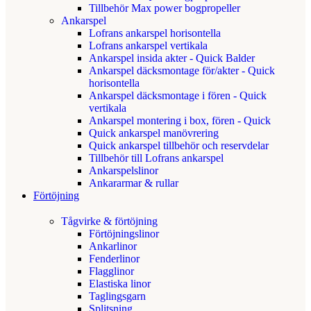
Tillbehör Max power bogpropeller
Ankarspel
Lofrans ankarspel horisontella
Lofrans ankarspel vertikala
Ankarspel insida akter - Quick Balder
Ankarspel däcksmontage för/akter - Quick
horisontella
Ankarspel däcksmontage i fören - Quick
vertikala
Ankarspel montering i box, fören - Quick
Quick ankarspel manövrering
Quick ankarspel tillbehör och reservdelar
Tillbehör till Lofrans ankarspel
Ankarspelslinor
Ankararmar & rullar
Förtöjning
Tågvirke & förtöjning
Förtöjningslinor
Ankarlinor
Fenderlinor
Flagglinor
Elastiska linor
Taglingsgarn
Splitsning