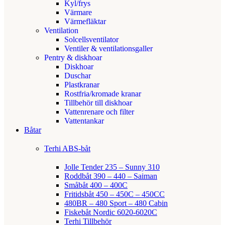
Kyl/frys
Värmare
Värmefläktar
Ventilation
Solcellsventilator
Ventiler & ventilationsgaller
Pentry & diskhoar
Diskhoar
Duschar
Plastkranar
Rostfria/kromade kranar
Tillbehör till diskhoar
Vattenrenare och filter
Vattentankar
Båtar
Terhi ABS-båt
Jolle Tender 235 – Sunny 310
Roddbåt 390 – 440 – Saiman
Småbåt 400 – 400C
Fritidsbåt 450 – 450C – 450CC
480BR – 480 Sport – 480 Cabin
Fiskebåt Nordic 6020-6020C
Terhi Tillbehör