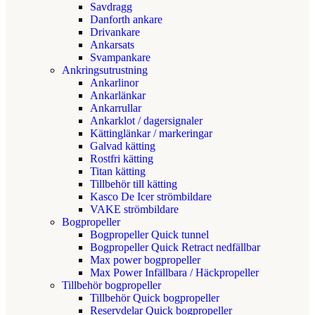
Savdragg
Danforth ankare
Drivankare
Ankarsats
Svampankare
Ankringsutrustning
Ankarlinor
Ankarlänkar
Ankarrullar
Ankarklot / dagersignaler
Kättinglänkar / markeringar
Galvad kätting
Rostfri kätting
Titan kätting
Tillbehör till kätting
Kasco De Icer strömbildare
VAKE strömbildare
Bogpropeller
Bogpropeller Quick tunnel
Bogpropeller Quick Retract nedfällbar
Max power bogpropeller
Max Power Infällbara / Häckpropeller
Tillbehör bogpropeller
Tillbehör Quick bogpropeller
Reservdelar Quick bogpropeller