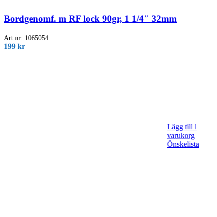
Bordgenomf. m RF lock 90gr, 1 1/4″ 32mm
Art.nr:
1065054
199
kr
Lägg till i
varukorg
Önskelista