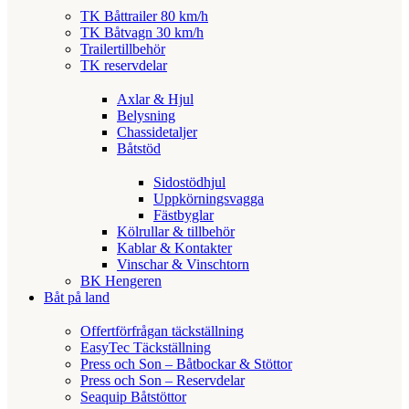
TK Båttrailer 80 km/h
TK Båtvagn 30 km/h
Trailertillbehör
TK reservdelar
Axlar & Hjul
Belysning
Chassidetaljer
Båtstöd
Sidostödhjul
Uppkörningsvagga
Fästbyglar
Kölrullar & tillbehör
Kablar & Kontakter
Vinschar & Vinschtorn
BK Hengeren
Båt på land
Offertförfrågan täckställning
EasyTec Täckställning
Press och Son – Båtbockar & Stöttor
Press och Son – Reservdelar
Seaquip Båtstöttor