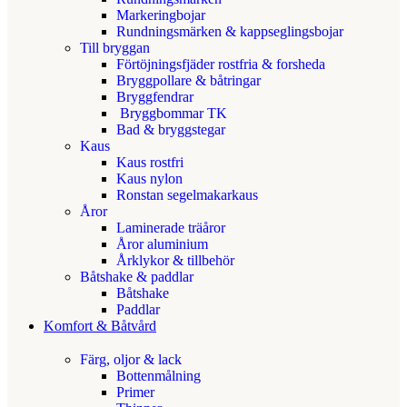
Markeringbojar
Rundningsmärken & kappseglingsbojar
Till bryggan
Förtöjningsfjäder rostfria & forsheda
Bryggpollare & båtringar
Bryggfendrar
Bryggbommar TK
Bad & bryggstegar
Kaus
Kaus rostfri
Kaus nylon
Ronstan segelmakarkaus
Åror
Laminerade träåror
Åror aluminium
Årklykor & tillbehör
Båtshake & paddlar
Båtshake
Paddlar
Komfort & Båtvård
Färg, oljor & lack
Bottenmålning
Primer