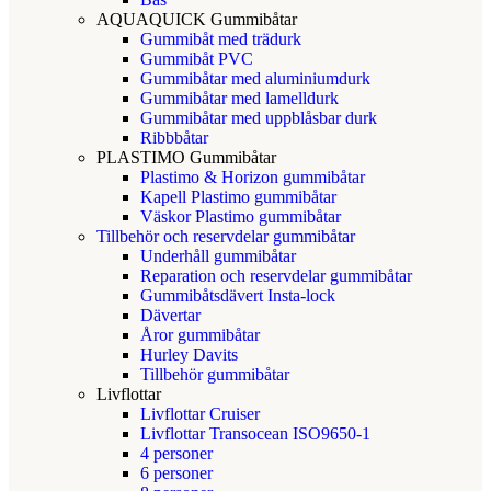
AQUAQUICK Gummibåtar
Gummibåt med trädurk
Gummibåt PVC
Gummibåtar med aluminiumdurk
Gummibåtar med lamelldurk
Gummibåtar med uppblåsbar durk
Ribbbåtar
PLASTIMO Gummibåtar
Plastimo & Horizon gummibåtar
Kapell Plastimo gummibåtar
Väskor Plastimo gummibåtar
Tillbehör och reservdelar gummibåtar
Underhåll gummibåtar
Reparation och reservdelar gummibåtar
Gummibåtsdävert Insta-lock
Dävertar
Åror gummibåtar
Hurley Davits
Tillbehör gummibåtar
Livflottar
Livflottar Cruiser
Livflottar Transocean ISO9650-1
4 personer
6 personer