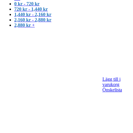
0
kr
-
720
kr
720
kr
-
1,440
kr
1,440
kr
-
2,160
kr
2,160
kr
-
2,880
kr
2,880
kr
+
Lägg till i
varukorg
Önskelista