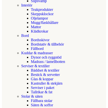
Slipsvamp
Interiör
Teakprodukter
Skeppsklockor
Oljelampor
Mugg/flaskhållare
Mattor
Klädkrokar
Bord
Bordsskivor
Bordstativ & tillbehör
Fällbord
Kuddar & madrasser
Dynor och ryggstöd
Madrass / lamellbotten
Serviser & textilier
Bäddset & textilier
Bestick & servetter
Glas & koppar
Kastruller & stekjärn
Serviser i paket
Tallrikar & fat
Stolar & säten
Fällbara stolar
Säten & soffor