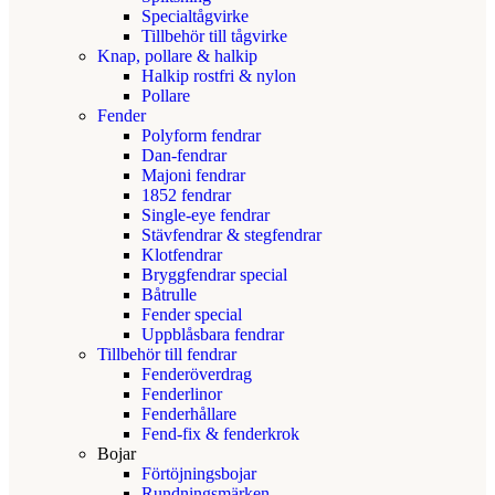
Specialtågvirke
Tillbehör till tågvirke
Knap, pollare & halkip
Halkip rostfri & nylon
Pollare
Fender
Polyform fendrar
Dan-fendrar
Majoni fendrar
1852 fendrar
Single-eye fendrar
Stävfendrar & stegfendrar
Klotfendrar
Bryggfendrar special
Båtrulle
Fender special
Uppblåsbara fendrar
Tillbehör till fendrar
Fenderöverdrag
Fenderlinor
Fenderhållare
Fend-fix & fenderkrok
Bojar
Förtöjningsbojar
Rundningsmärken