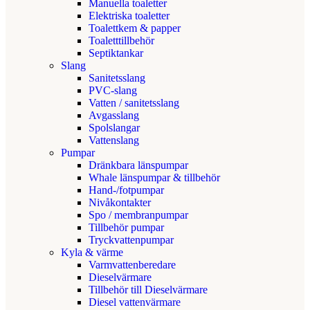
Manuella toaletter
Elektriska toaletter
Toalettkem & papper
Toaletttillbehör
Septiktankar
Slang
Sanitetsslang
PVC-slang
Vatten / sanitetsslang
Avgasslang
Spolslangar
Vattenslang
Pumpar
Dränkbara länspumpar
Whale länspumpar & tillbehör
Hand-/fotpumpar
Nivåkontakter
Spo / membranpumpar
Tillbehör pumpar
Tryckvattenpumpar
Kyla & värme
Varmvattenberedare
Dieselvärmare
Tillbehör till Dieselvärmare
Diesel vattenvärmare