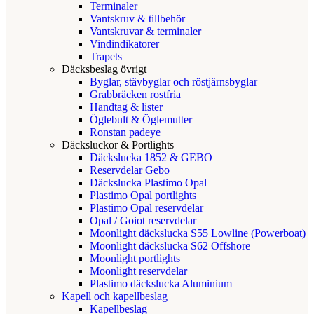
Terminaler
Vantskruv & tillbehör
Vantskruvar & terminaler
Vindindikatorer
Trapets
Däcksbeslag övrigt
Byglar, stävbyglar och röstjärnsbyglar
Grabbräcken rostfria
Handtag & lister
Öglebult & Öglemutter
Ronstan padeye
Däcksluckor & Portlights
Däckslucka 1852 & GEBO
Reservdelar Gebo
Däckslucka Plastimo Opal
Plastimo Opal portlights
Plastimo Opal reservdelar
Opal / Goiot reservdelar
Moonlight däckslucka S55 Lowline (Powerboat)
Moonlight däckslucka S62 Offshore
Moonlight portlights
Moonlight reservdelar
Plastimo däckslucka Aluminium
Kapell och kapellbeslag
Kapellbeslag