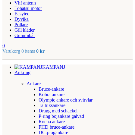
Vhf antenn
Tohatsu motor
Easytec
Dyvika
Pollare
Gill kläder
Gummibåt
0
Varukorg
0
items
0
kr
KAMPANJ
Ankring
Ankare
Bruce-ankare
Kobra ankare
Olympic ankare och svirvlar
Tallriksankare
Dragg med schackel
P-ring bojankare galvad
Rocna ankare
FHD bruce-ankare
DC-plogankare