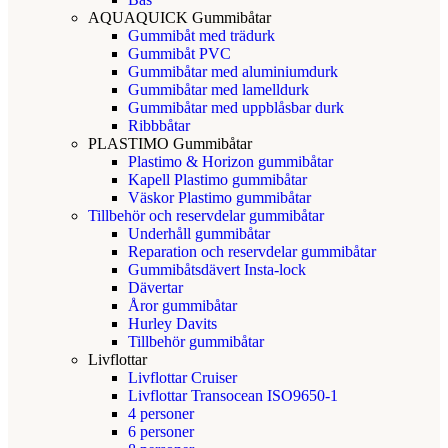
AQUAQUICK Gummibåtar
Gummibåt med trädurk
Gummibåt PVC
Gummibåtar med aluminiumdurk
Gummibåtar med lamelldurk
Gummibåtar med uppblåsbar durk
Ribbbåtar
PLASTIMO Gummibåtar
Plastimo & Horizon gummibåtar
Kapell Plastimo gummibåtar
Väskor Plastimo gummibåtar
Tillbehör och reservdelar gummibåtar
Underhåll gummibåtar
Reparation och reservdelar gummibåtar
Gummibåtsdävert Insta-lock
Dävertar
Åror gummibåtar
Hurley Davits
Tillbehör gummibåtar
Livflottar
Livflottar Cruiser
Livflottar Transocean ISO9650-1
4 personer
6 personer