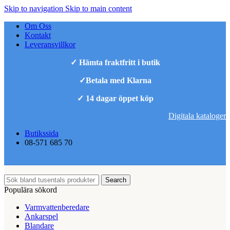
Skip to navigation
Skip to main content
Om Oss
Kontakt
Leveransvillkor
✓ Hämta fraktfritt i butik
✓Betala med Klarna
✓ 14 dagar öppet köp
Digitala kataloger
Butikssida
08-571 685 70
Search
Populära sökord
Varmvattenberedare
Ankarspel
Blandare