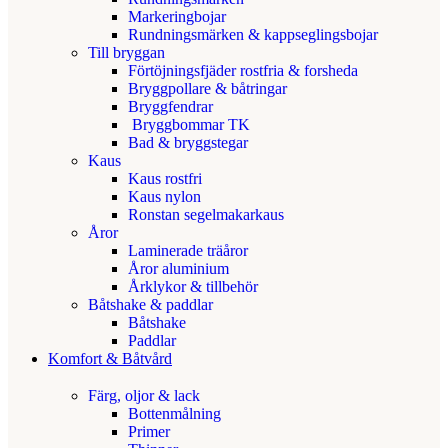
Markeringbojar
Rundningsmärken & kappseglingsbojar
Till bryggan
Förtöjningsfjäder rostfria & forsheda
Bryggpollare & båtringar
Bryggfendrar
Bryggbommar TK
Bad & bryggstegar
Kaus
Kaus rostfri
Kaus nylon
Ronstan segelmakarkaus
Åror
Laminerade träåror
Åror aluminium
Årklykor & tillbehör
Båtshake & paddlar
Båtshake
Paddlar
Komfort & Båtvård
Färg, oljor & lack
Bottenmålning
Primer