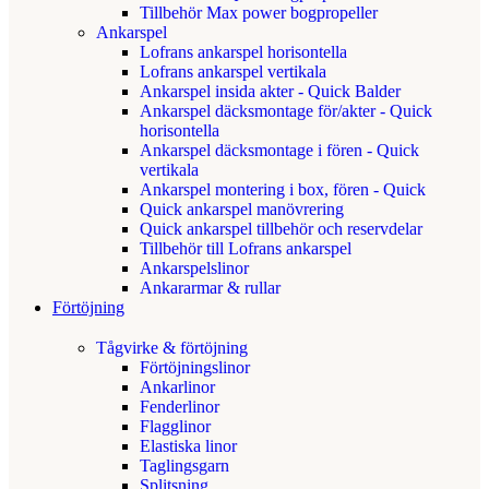
Tillbehör Max power bogpropeller
Ankarspel
Lofrans ankarspel horisontella
Lofrans ankarspel vertikala
Ankarspel insida akter - Quick Balder
Ankarspel däcksmontage för/akter - Quick
horisontella
Ankarspel däcksmontage i fören - Quick
vertikala
Ankarspel montering i box, fören - Quick
Quick ankarspel manövrering
Quick ankarspel tillbehör och reservdelar
Tillbehör till Lofrans ankarspel
Ankarspelslinor
Ankararmar & rullar
Förtöjning
Tågvirke & förtöjning
Förtöjningslinor
Ankarlinor
Fenderlinor
Flagglinor
Elastiska linor
Taglingsgarn
Splitsning