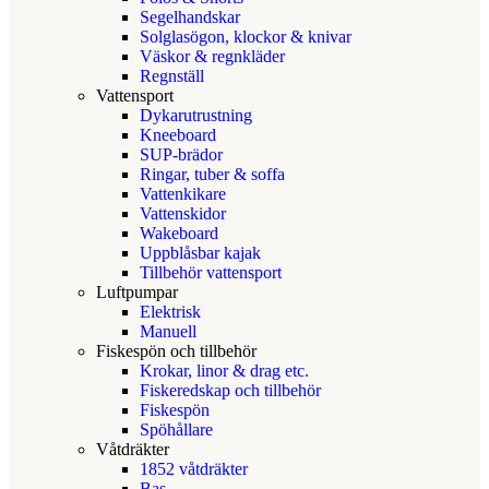
Segelhandskar
Solglasögon, klockor & knivar
Väskor & regnkläder
Regnställ
Vattensport
Dykarutrustning
Kneeboard
SUP-brädor
Ringar, tuber & soffa
Vattenkikare
Vattenskidor
Wakeboard
Uppblåsbar kajak
Tillbehör vattensport
Luftpumpar
Elektrisk
Manuell
Fiskespön och tillbehör
Krokar, linor & drag etc.
Fiskeredskap och tillbehör
Fiskespön
Spöhållare
Våtdräkter
1852 våtdräkter
Bas