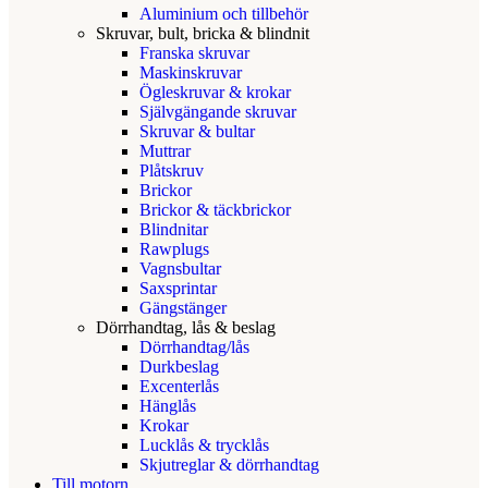
Aluminium och tillbehör
Skruvar, bult, bricka & blindnit
Franska skruvar
Maskinskruvar
Ögleskruvar & krokar
Självgängande skruvar
Skruvar & bultar
Muttrar
Plåtskruv
Brickor
Brickor & täckbrickor
Blindnitar
Rawplugs
Vagnsbultar
Saxsprintar
Gängstänger
Dörrhandtag, lås & beslag
Dörrhandtag/lås
Durkbeslag
Excenterlås
Hänglås
Krokar
Lucklås & trycklås
Skjutreglar & dörrhandtag
Till motorn