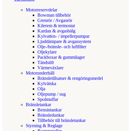
Motorreservdelar
Bowman tillbehör
Grenrör / Avgasrör
Kilerem & termostat
Kardan & avgasbälg
Kylvatten- / impellerpumpar
Ljuddämpare & avgassystem
Olje-/bränsle- och luftfilter
Oljekylare
Packboxar & gummilager
Tändstift
Värmeväxlare
Motorunderhåll
Bränsletillsatser & rengöringsmedel
Kylvätska
Olja
Oljepump / sug
Spolmuffar
Bränsletankar
Bensintankar
Bränsledunkar
Tillbehör till bränsletankar
Styrning & Reglage
Bogpropeller