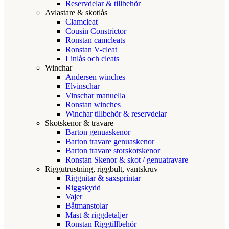
Reservdelar & tillbehör
Avlastare & skotlås
Clamcleat
Cousin Constrictor
Ronstan camcleats
Ronstan V-cleat
Linlås och cleats
Winchar
Andersen winches
Elvinschar
Vinschar manuella
Ronstan winches
Winchar tillbehör & reservdelar
Skotskenor & travare
Barton genuaskenor
Barton travare genuaskenor
Barton travare storskotskenor
Ronstan Skenor & skot / genuatravare
Riggutrustning, riggbult, vantskruv
Riggnitar & saxsprintar
Riggskydd
Vajer
Båtmanstolar
Mast & riggdetaljer
Ronstan Riggtillbehör