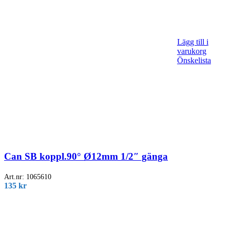
Lägg till i
varukorg
Önskelista
Can SB koppl.90° Ø12mm 1/2″ gänga
Art.nr:
1065610
135
kr