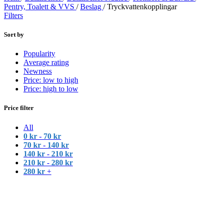
Pentry, Toalett & VVS
/
Beslag
/
Tryckvattenkopplingar
Filters
Sort by
Popularity
Average rating
Newness
Price: low to high
Price: high to low
Price filter
All
0
kr
-
70
kr
70
kr
-
140
kr
140
kr
-
210
kr
210
kr
-
280
kr
280
kr
+