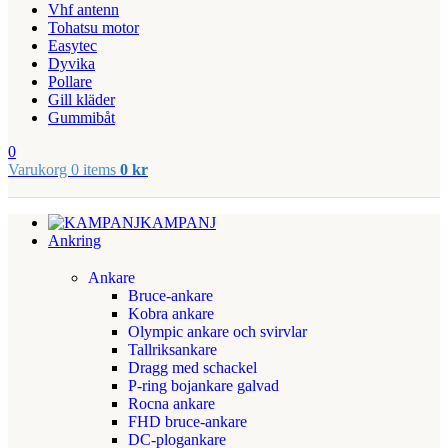
Vhf antenn
Tohatsu motor
Easytec
Dyvika
Pollare
Gill kläder
Gummibåt
0
Varukorg
0
items
0
kr
KAMPANJ
Ankring
Ankare
Bruce-ankare
Kobra ankare
Olympic ankare och svirvlar
Tallriksankare
Dragg med schackel
P-ring bojankare galvad
Rocna ankare
FHD bruce-ankare
DC-plogankare