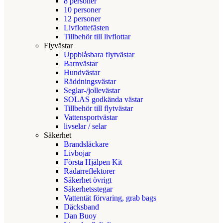
8 personer
10 personer
12 personer
Livflottefästen
Tillbehör till livflottar
Flyvästar
Uppblåsbara flytvästar
Barnvästar
Hundvästar
Räddningsvästar
Seglar-/jollevästar
SOLAS godkända västar
Tillbehör till flytvästar
Vattensportvästar
livselar / selar
Säkerhet
Brandsläckare
Livbojar
Första Hjälpen Kit
Radarreflektorer
Säkerhet övrigt
Säkerhetsstegar
Vattentät förvaring, grab bags
Däcksband
Dan Buoy