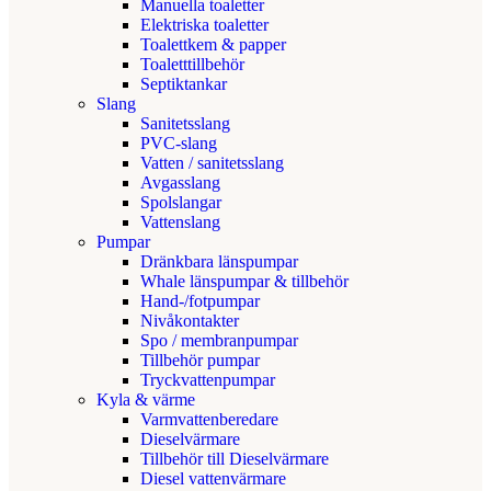
Manuella toaletter
Elektriska toaletter
Toalettkem & papper
Toaletttillbehör
Septiktankar
Slang
Sanitetsslang
PVC-slang
Vatten / sanitetsslang
Avgasslang
Spolslangar
Vattenslang
Pumpar
Dränkbara länspumpar
Whale länspumpar & tillbehör
Hand-/fotpumpar
Nivåkontakter
Spo / membranpumpar
Tillbehör pumpar
Tryckvattenpumpar
Kyla & värme
Varmvattenberedare
Dieselvärmare
Tillbehör till Dieselvärmare
Diesel vattenvärmare