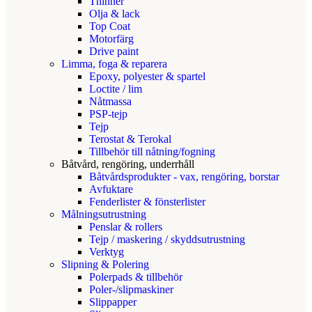
Thinner
Olja & lack
Top Coat
Motorfärg
Drive paint
Limma, foga & reparera
Epoxy, polyester & spartel
Loctite / lim
Nåtmassa
PSP-tejp
Tejp
Terostat & Terokal
Tillbehör till nåtning/fogning
Båtvård, rengöring, underrhåll
Båtvårdsprodukter - vax, rengöring, borstar
Avfuktare
Fenderlister & fönsterlister
Målningsutrustning
Penslar & rollers
Tejp / maskering / skyddsutrustning
Verktyg
Slipning & Polering
Polerpads & tillbehör
Poler-/slipmaskiner
Slippapper