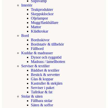
Slipsvamp
Interiör
Teakprodukter
Skeppsklockor
Oljelampor
Mugg/flaskhållare
Mattor
Klädkrokar
Bord
Bordsskivor
Bordstativ & tillbehör
Fällbord
Kuddar & madrasser
Dynor och ryggstöd
Madrass / lamellbotten
Serviser & textilier
Bäddset & textilier
Bestick & servetter
Glas & koppar
Kastruller & stekjärn
Serviser i paket
Tallrikar & fat
Stolar & säten
Fällbara stolar
Säten & soffor