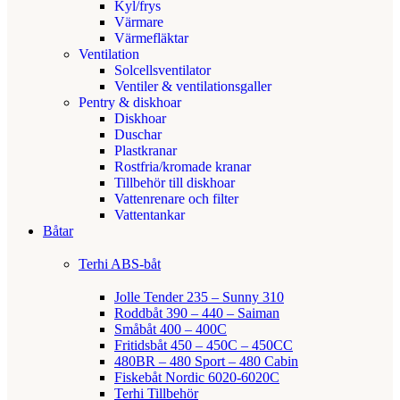
Kyl/frys
Värmare
Värmefläktar
Ventilation
Solcellsventilator
Ventiler & ventilationsgaller
Pentry & diskhoar
Diskhoar
Duschar
Plastkranar
Rostfria/kromade kranar
Tillbehör till diskhoar
Vattenrenare och filter
Vattentankar
Båtar
Terhi ABS-båt
Jolle Tender 235 – Sunny 310
Roddbåt 390 – 440 – Saiman
Småbåt 400 – 400C
Fritidsbåt 450 – 450C – 450CC
480BR – 480 Sport – 480 Cabin
Fiskebåt Nordic 6020-6020C
Terhi Tillbehör