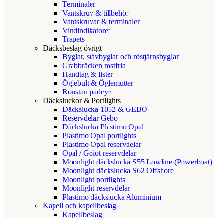
Terminaler
Vantskruv & tillbehör
Vantskruvar & terminaler
Vindindikatorer
Trapets
Däcksbeslag övrigt
Byglar, stävbyglar och röstjärnsbyglar
Grabbräcken rostfria
Handtag & lister
Öglebult & Öglemutter
Ronstan padeye
Däcksluckor & Portlights
Däckslucka 1852 & GEBO
Reservdelar Gebo
Däckslucka Plastimo Opal
Plastimo Opal portlights
Plastimo Opal reservdelar
Opal / Goiot reservdelar
Moonlight däckslucka S55 Lowline (Powerboat)
Moonlight däckslucka S62 Offshore
Moonlight portlights
Moonlight reservdelar
Plastimo däckslucka Aluminium
Kapell och kapellbeslag
Kapellbeslag