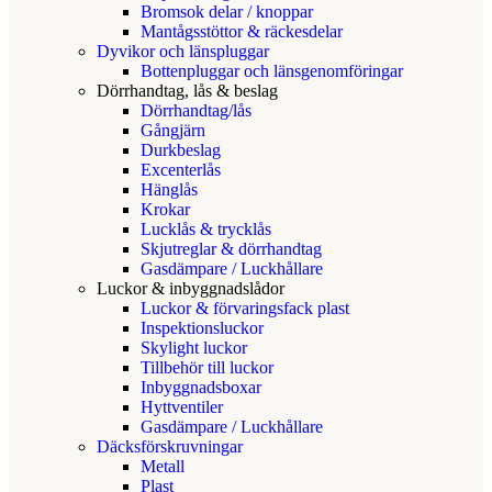
Bromsok delar / knoppar
Mantågsstöttor & räckesdelar
Dyvikor och länspluggar
Bottenpluggar och länsgenomföringar
Dörrhandtag, lås & beslag
Dörrhandtag/lås
Gångjärn
Durkbeslag
Excenterlås
Hänglås
Krokar
Lucklås & trycklås
Skjutreglar & dörrhandtag
Gasdämpare / Luckhållare
Luckor & inbyggnadslådor
Luckor & förvaringsfack plast
Inspektionsluckor
Skylight luckor
Tillbehör till luckor
Inbyggnadsboxar
Hyttventiler
Gasdämpare / Luckhållare
Däcksförskruvningar
Metall
Plast