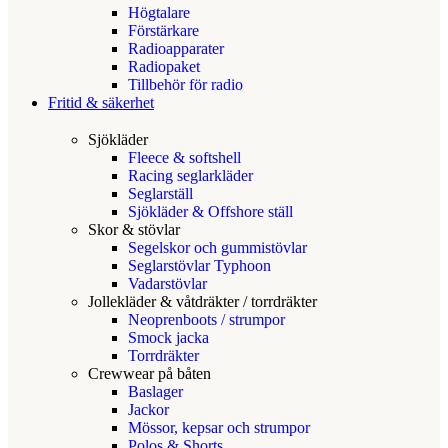
Högtalare
Förstärkare
Radioapparater
Radiopaket
Tillbehör för radio
Fritid & säkerhet
Sjökläder
Fleece & softshell
Racing seglarkläder
Seglarställ
Sjökläder & Offshore ställ
Skor & stövlar
Segelskor och gummistövlar
Seglarstövlar Typhoon
Vadarstövlar
Jollekläder & våtdräkter / torrdräkter
Neoprenboots / strumpor
Smock jacka
Torrdräkter
Crewwear på båten
Baslager
Jackor
Mössor, kepsar och strumpor
Polos & Shorts