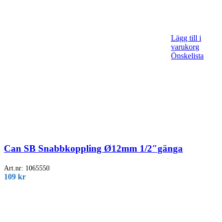
Lägg till i
varukorg
Önskelista
Can SB Snabbkoppling Ø12mm 1/2″gänga
Art.nr:
1065550
109
kr