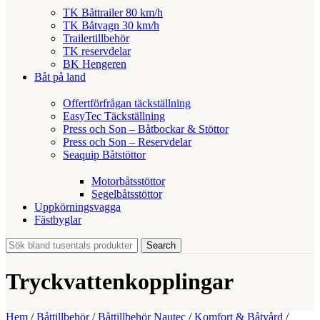
TK Båttrailer 80 km/h
TK Båtvagn 30 km/h
Trailertillbehör
TK reservdelar
BK Hengeren
Båt på land
Offertförfrågan täckställning
EasyTec Täckställning
Press och Son – Båtbockar & Stöttor
Press och Son – Reservdelar
Seaquip Båtstöttor
Motorbåtsstöttor
Segelbåtsstöttor
Uppkörningsvagga
Fästbyglar
Search
Tryckvattenkopplingar
Hem
/
Båttillbehör
/
Båttillbehör Nautec
/
Komfort & Båtvård
/