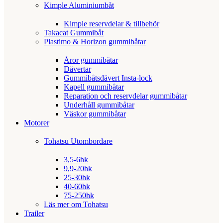
Kimple Aluminiumbåt
Kimple reservdelar & tillbehör
Takacat Gummibåt
Plastimo & Horizon gummibåtar
Åror gummibåtar
Dävertar
Gummibåtsdävert Insta-lock
Kapell gummibåtar
Reparation och reservdelar gummibåtar
Underhåll gummibåtar
Väskor gummibåtar
Motorer
Tohatsu Utombordare
3,5-6hk
9,9-20hk
25-30hk
40-60hk
75-250hk
Läs mer om Tohatsu
Trailer