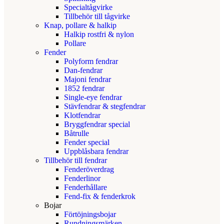
Specialtågvirke
Tillbehör till tågvirke
Knap, pollare & halkip
Halkip rostfri & nylon
Pollare
Fender
Polyform fendrar
Dan-fendrar
Majoni fendrar
1852 fendrar
Single-eye fendrar
Stävfendrar & stegfendrar
Klotfendrar
Bryggfendrar special
Båtrulle
Fender special
Uppblåsbara fendrar
Tillbehör till fendrar
Fenderöverdrag
Fenderlinor
Fenderhållare
Fend-fix & fenderkrok
Bojar
Förtöjningsbojar
Rundningsmärken