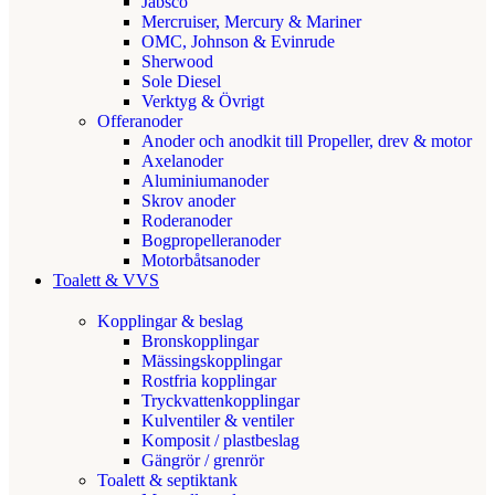
Jabsco
Mercruiser, Mercury & Mariner
OMC, Johnson & Evinrude
Sherwood
Sole Diesel
Verktyg & Övrigt
Offeranoder
Anoder och anodkit till Propeller, drev & motor
Axelanoder
Aluminiumanoder
Skrov anoder
Roderanoder
Bogpropelleranoder
Motorbåtsanoder
Toalett & VVS
Kopplingar & beslag
Bronskopplingar
Mässingskopplingar
Rostfria kopplingar
Tryckvattenkopplingar
Kulventiler & ventiler
Komposit / plastbeslag
Gängrör / grenrör
Toalett & septiktank