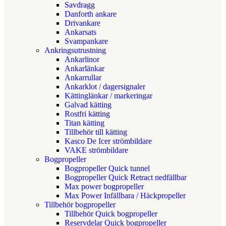
Savdragg
Danforth ankare
Drivankare
Ankarsats
Svampankare
Ankringsutrustning
Ankarlinor
Ankarlänkar
Ankarrullar
Ankarklot / dagersignaler
Kättinglänkar / markeringar
Galvad kätting
Rostfri kätting
Titan kätting
Tillbehör till kätting
Kasco De Icer strömbildare
VAKE strömbildare
Bogpropeller
Bogpropeller Quick tunnel
Bogpropeller Quick Retract nedfällbar
Max power bogpropeller
Max Power Infällbara / Häckpropeller
Tillbehör bogpropeller
Tillbehör Quick bogpropeller
Reservdelar Quick bogpropeller