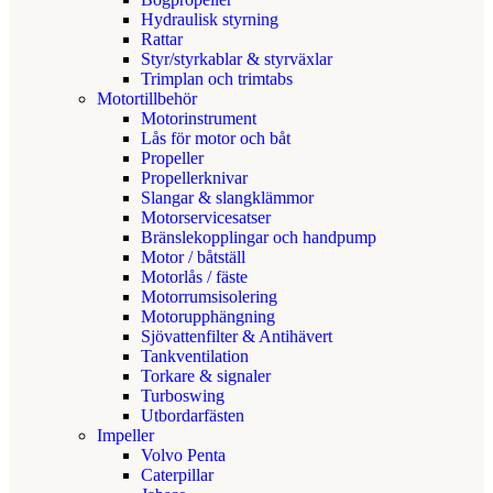
Hydraulisk styrning
Rattar
Styr/styrkablar & styrväxlar
Trimplan och trimtabs
Motortillbehör
Motorinstrument
Lås för motor och båt
Propeller
Propellerknivar
Slangar & slangklämmor
Motorservicesatser
Bränslekopplingar och handpump
Motor / båtställ
Motorlås / fäste
Motorrumsisolering
Motorupphängning
Sjövattenfilter & Antihävert
Tankventilation
Torkare & signaler
Turboswing
Utbordarfästen
Impeller
Volvo Penta
Caterpillar