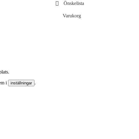
Navigationsutr
Önskelista
kydd
Moonlight däckslucka
VHF
S62 Offshore
Handhållen 
stolar
Moonlight portlights
Varukorg
Stationär VHF
 riggdetaljer
Moonlight reservdelar
Tillbehör till
n Riggtillbehör
Plastimo däckslucka
aler
Aluminium
ruv & tillbehör
Kapell och kapellbeslag
ruvar & terminaler
Kapellbeslag
dikatorer
Bromsok delar / knoppar
s
Mantågsstöttor &
räckesdelar
Dyvikor och länspluggar
Bottenpluggar och
lats.
länsgenomföringar
dem i
.
inställningar