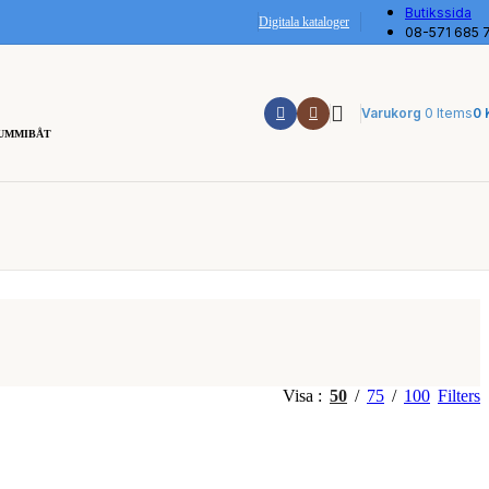
Butikssida
Digitala kataloger
08-571 685 
0
Varukorg
0
Items
UMMIBÅT
Visa
50
75
100
Filters