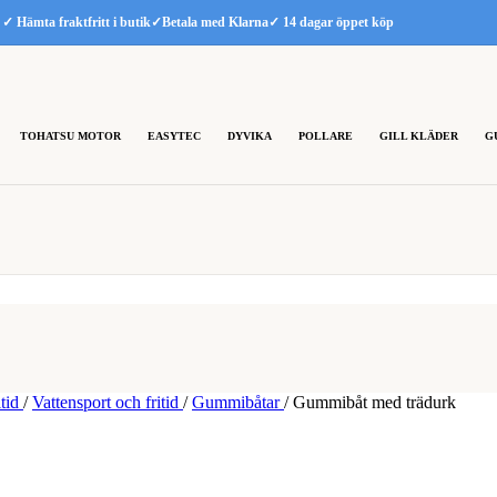
✓ Hämta fraktfritt i butik
✓Betala med Klarna
✓ 14 dagar öppet köp
TOHATSU MOTOR
EASYTEC
DYVIKA
POLLARE
GILL KLÄDER
G
itid
/
Vattensport och fritid
/
Gummibåtar
/
Gummibåt med trädurk