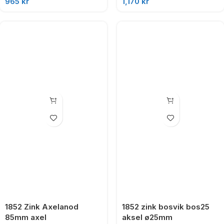
965
kr
1,170
kr
1852 Zink Axelanod
1852 zink bosvik bos25
85mm axel
aksel ø25mm