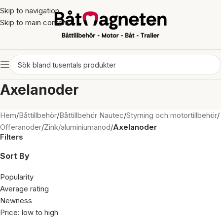
Skip to navigation
Skip to main content
Axelanoder
Hem
/
Båttillbehör
/
Båttillbehör Nautec
/
Styrning och motortillbehör
/
Offeranoder
/
Zink/aluminiumanod
/
Axelanoder
Filters
Sort By
Popularity
Average rating
Newness
Price: low to high