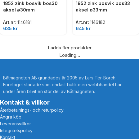
1852 zink bosvik bos30
1852 zink bosvik bos33
aksel ø30mm
aksel ø33mm
Art.nr:
1146181
Art.nr:
1146182
635
kr
645
kr
Ladda fler produkter
Loading...
Båtmagneten AB grundades år 2005 av Lars Ter-Borch.
Företaget startade som endast butik men webbhandel har
under åren blivit en stor del av Båtmagneten.
Kontakt & villkor
Återbetalnings- och returpolicy
Ångra köp
Leveransvillkor
Integritetspolicy
Kontakt