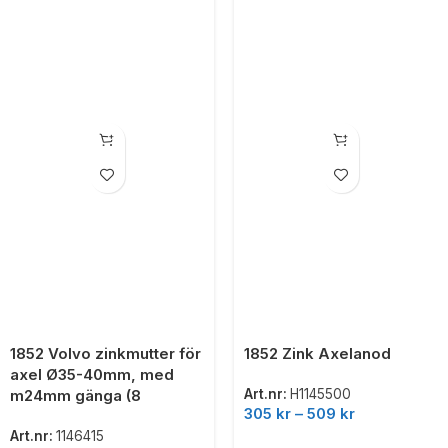
1852 Volvo zinkmutter för
1852 Zink Axelanod
axel Ø35-40mm, med
m24mm gänga (8
Art.nr:
H1145500
305
kr
–
509
kr
Art.nr:
1146415