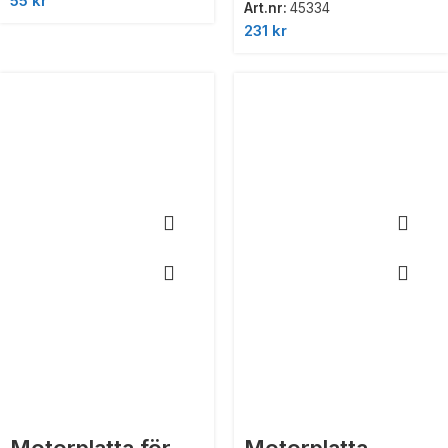
55
kr
Art.nr:
45334
231
kr
Motorplatta för
Motorplatta