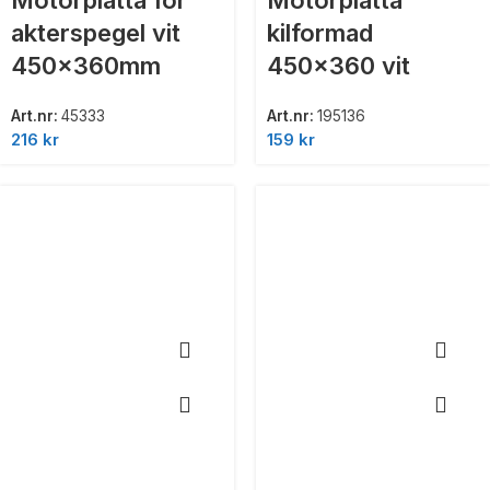
akterspegel vit
kilformad
450x360mm
450×360 vit
Art.nr:
45333
Art.nr:
195136
216
kr
159
kr