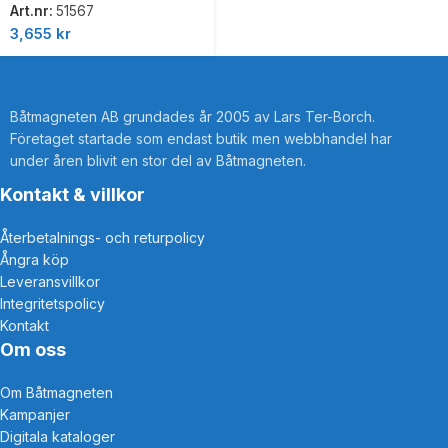
Art.nr:
51567
3,655
kr
Båtmagneten AB grundades år 2005 av Lars Ter-Borch.
Företaget startade som endast butik men webbhandel har
under åren blivit en stor del av Båtmagneten.
Kontakt & villkor
Återbetalnings- och returpolicy
Ångra köp
Leveransvillkor
Integritetspolicy
Kontakt
Om oss
Om Båtmagneten
Kampanjer
Digitala kataloger