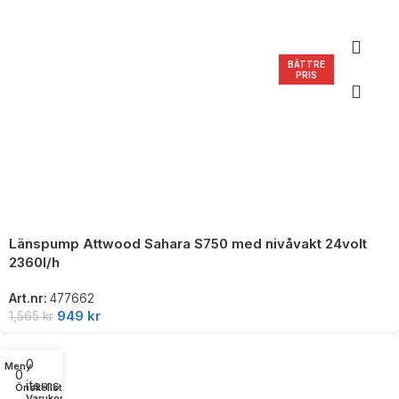
BÄTTRE
PRIS
Länspump Attwood Sahara S750 med nivåvakt 24volt
2360l/h
Art.nr:
477662
949
kr
1,565
kr
0
Meny
0
items
Önskelista
Varukorg