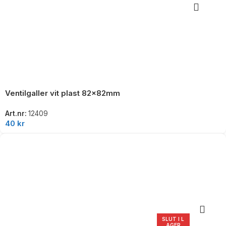
Ventilgaller vit plast 82x82mm
Art.nr:
12409
40
kr
SLUT I L
AGER