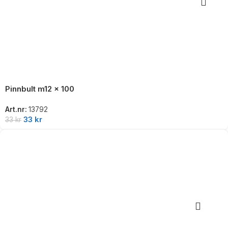
Pinnbult m12 x 100
Art.nr:
13792
33
kr
33
kr