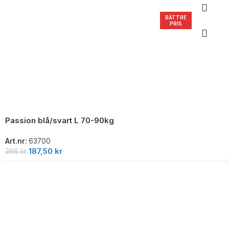
BÄTTRE
PRIS
Passion blå/svart L 70-90kg
Art.nr:
63700
187,50
kr
366
kr