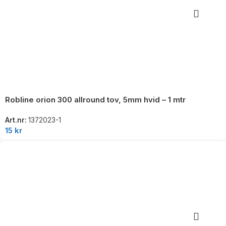
Robline orion 300 allround tov, 5mm hvid – 1 mtr
Art.nr:
1372023-1
15
kr