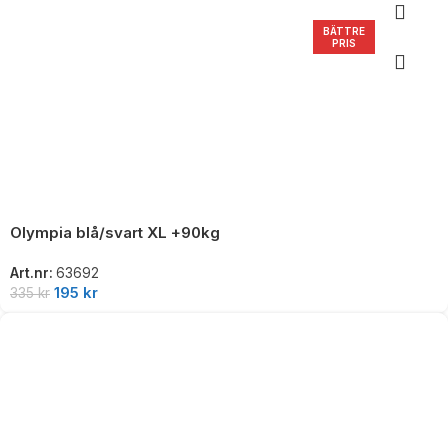
BÄTTRE
PRIS
Olympia blå/svart XL +90kg
Art.nr:
63692
195
kr
335
kr