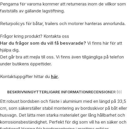
Pengarna för varorna kommer att returneras inom de villkor som
fastställs av gällande lagstiftning.
Returpolicys för båtar, trailers och motorer hanteras annorlunda.
Frågor kring produkt? Kontakta oss
Har du frågor som du vill få besvarade?
Vi finns här för att
hjälpa dig.
Det går bra att mejla till oss. Vi finns även tillgängliga på telefon
under butikens öppettider.
Kontaktuppgifter hittar du
här
.
BESKRIVNING
YTTERLIGARE INFORMATION
RECENSIONER (0)
Ett robust bordsben och fäste i aluminium med en längd på 33,5
cm, som säkerställer stabil montering av bordsskivor på båt eller
husvagn. Det lätta men starka materialet ger lång hållbarhet och
korrosionsbeständighet. Perfekt för dig som vill ha en säker och
funktionell lösning för bordsmontering i maritima miljöer.