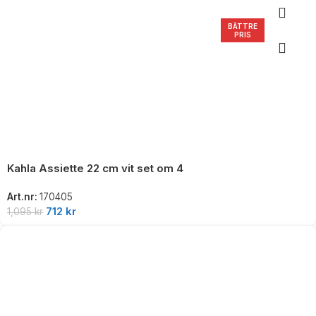
BÄTTRE
PRIS
Kahla Assiette 22 cm vit set om 4
Art.nr:
170405
712
kr
1,095
kr