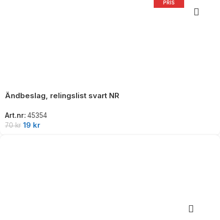
PRIS
Ändbeslag, relingslist svart NR
Art.nr:
45354
19
kr
70
kr