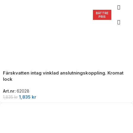
BÄTTRE
PRIS
Färskvatten intag vinklad anslutningskoppling. Kromat
lock
Art.nr:
62028
1,835
kr
1,835
kr