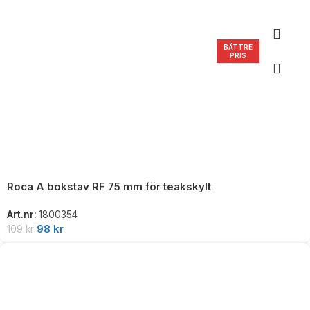
BÄTTRE
PRIS
Roca A bokstav RF 75 mm för teakskylt
Art.nr:
1800354
98
kr
109
kr