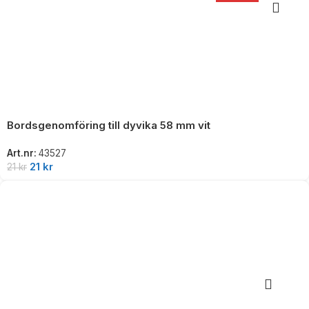
Bordsgenomföring till dyvika 58 mm vit
Art.nr:
43527
21
kr
21
kr