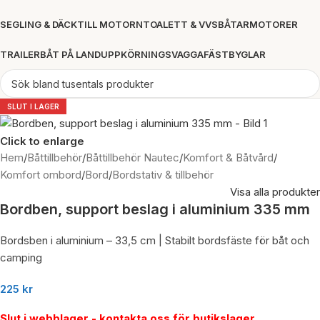
SEGLING & DÄCK
TILL MOTORN
TOALETT & VVS
BÅTAR
MOTORER
TRAILER
BÅT PÅ LAND
UPPKÖRNINGSVAGGA
FÄSTBYGLAR
SLUT I LAGER
Click to enlarge
Hem
/
Båttillbehör
/
Båttillbehör Nautec
/
Komfort & Båtvård
/
Komfort ombord
/
Bord
/
Bordstativ & tillbehör
Visa alla produkter
Bordben, support beslag i aluminium 335 mm
Bordsben i aluminium – 33,5 cm | Stabilt bordsfäste för båt och
camping
225
kr
Slut i webblager - kontakta oss för butikslager