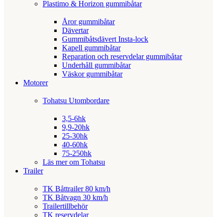
Plastimo & Horizon gummibåtar
Åror gummibåtar
Dävertar
Gummibåtsdävert Insta-lock
Kapell gummibåtar
Reparation och reservdelar gummibåtar
Underhåll gummibåtar
Väskor gummibåtar
Motorer
Tohatsu Utombordare
3,5-6hk
9,9-20hk
25-30hk
40-60hk
75-250hk
Läs mer om Tohatsu
Trailer
TK Båttrailer 80 km/h
TK Båtvagn 30 km/h
Trailertillbehör
TK reservdelar