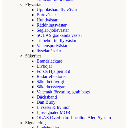
Flyvästar
Uppblåsbara flytvästar
Barnvästar
Hundvästar
Räddningsvästar
Seglar-/jollevästar
SOLAS godkända västar
Tillbehör till flytvästar
Vattensportvästar
livselar / selar
Säkerhet
Brandsläckare
Livbojar
Första Hjälpen Kit
Radarreflektorer
Säkerhet övrigt
Säkerhetsstegar
Vattentät förvaring, grab bags
Däcksband
Dan Buoy
Livselar & livlinor
Ljussignaler MOB
OLAS Overboard Location Alert System
Signalering
Ljudsignaler