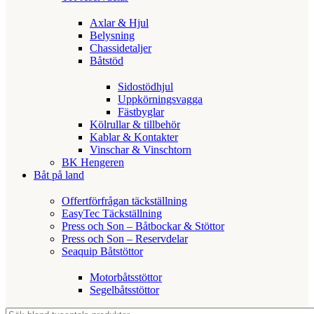
Axlar & Hjul
Belysning
Chassidetaljer
Båtstöd
Sidostödhjul
Uppkörningsvagga
Fästbyglar
Kölrullar & tillbehör
Kablar & Kontakter
Vinschar & Vinschtorn
BK Hengeren
Båt på land
Offertförfrågan täckställning
EasyTec Täckställning
Press och Son – Båtbockar & Stöttor
Press och Son – Reservdelar
Seaquip Båtstöttor
Motorbåtsstöttor
Segelbåtsstöttor