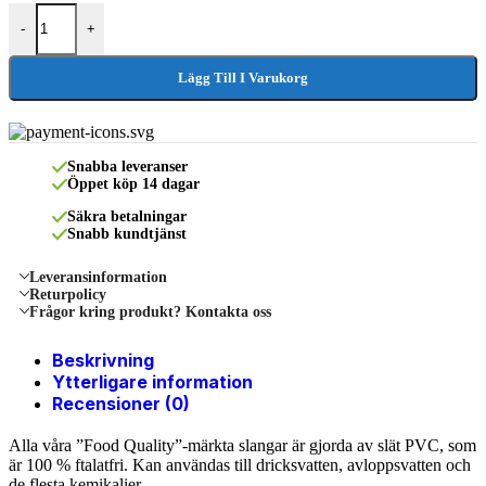
Klar PVC-slang armerad food quality 32mm, rulle 5m mängd
-
+
Lägg Till I Varukorg
Fråga oss om produkt/övrigt!
Snabba leveranser
Öppet köp 14 dagar
Säkra betalningar
Snabb kundtjänst
Leveransinformation
Returpolicy
Frågor kring produkt? Kontakta oss
Beskrivning
Ytterligare information
Recensioner (0)
Alla våra ”Food Quality”-märkta slangar är gjorda av slät PVC, som
är 100 % ftalatfri. Kan användas till dricksvatten, avloppsvatten och
de flesta kemikalier.