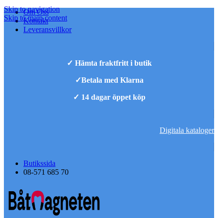
Skip to navigation
Om Oss
Skip to main content
Kontakt
Leveransvillkor
✓ Hämta fraktfritt i butik
✓Betala med Klarna
✓ 14 dagar öppet köp
Digitala kataloger
Butikssida
08-571 685 70