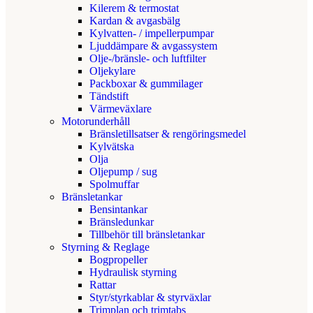
Kilerem & termostat
Kardan & avgasbälg
Kylvatten- / impellerpumpar
Ljuddämpare & avgassystem
Olje-/bränsle- och luftfilter
Oljekylare
Packboxar & gummilager
Tändstift
Värmeväxlare
Motorunderhåll
Bränsletillsatser & rengöringsmedel
Kylvätska
Olja
Oljepump / sug
Spolmuffar
Bränsletankar
Bensintankar
Bränsledunkar
Tillbehör till bränsletankar
Styrning & Reglage
Bogpropeller
Hydraulisk styrning
Rattar
Styr/styrkablar & styrväxlar
Trimplan och trimtabs