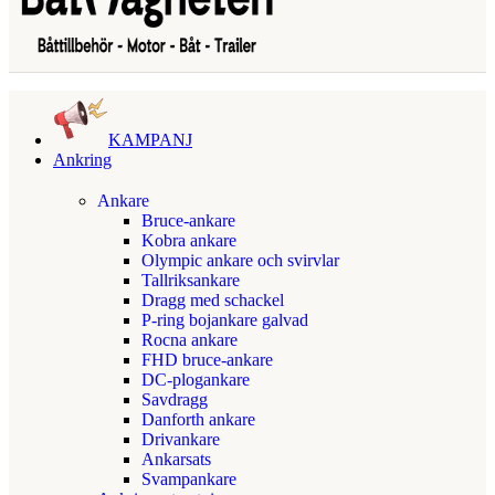
KAMPANJ
Ankring
Ankare
Bruce-ankare
Kobra ankare
Olympic ankare och svirvlar
Tallriksankare
Dragg med schackel
P-ring bojankare galvad
Rocna ankare
FHD bruce-ankare
DC-plogankare
Savdragg
Danforth ankare
Drivankare
Ankarsats
Svampankare