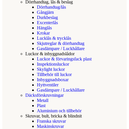
Dörrhandtag, lås & beslag
Dörrhandtag/lås
Gångjärn
Durkbeslag
Excenterlås
Hänglås
Krokar
Lucklås & trycklås
Skjutreglar & dörrhandtag
Gasdämpare / Luckhållare
Luckor & inbyggnadslådor
Luckor & förvaringsfack plast
Inspektionsluckor
Skylight luckor
Tillbehör till luckor
Inbyggnadsboxar
Hyttventiler
Gasdämpare / Luckhållare
Däcksförskruvningar
Metall
Plast
Aluminium och tillbehör
Skruvar, bult, bricka & blindnit
Franska skruvar
Maskinskruvar