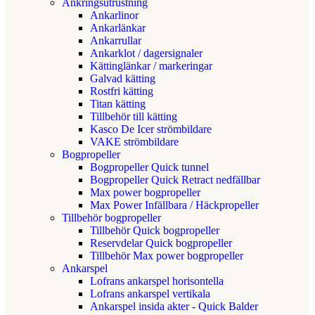
Ankringsutrustning
Ankarlinor
Ankarlänkar
Ankarrullar
Ankarklot / dagersignaler
Kättinglänkar / markeringar
Galvad kätting
Rostfri kätting
Titan kätting
Tillbehör till kätting
Kasco De Icer strömbildare
VAKE strömbildare
Bogpropeller
Bogpropeller Quick tunnel
Bogpropeller Quick Retract nedfällbar
Max power bogpropeller
Max Power Infällbara / Häckpropeller
Tillbehör bogpropeller
Tillbehör Quick bogpropeller
Reservdelar Quick bogpropeller
Tillbehör Max power bogpropeller
Ankarspel
Lofrans ankarspel horisontella
Lofrans ankarspel vertikala
Ankarspel insida akter - Quick Balder