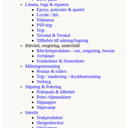
Limma, foga & reparera
Epoxy, polyester & spartel
Loctite / lim
Nåtmassa
PSP-tejp
Tejp
Terostat & Terokal
Tillbehör till nåtning/fogning
Båtvård, rengöring, underrhåll
Båtvårdsprodukter - vax, rengöring, borstar
Avfuktare
Fenderlister & fönsterlister
Målningsutrustning
Penslar & rollers
Tejp / maskering / skyddsutrustning
Verktyg
Slipning & Polering
Polerpads & tillbehör
Poler-/slipmaskiner
Slippapper
Slipsvamp
Interiör
Teakprodukter
Skeppsklockor
Oljelampor