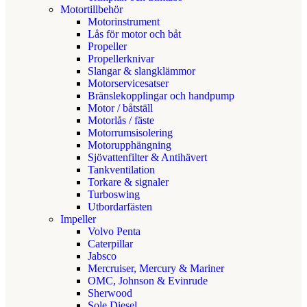
Motortillbehör
Motorinstrument
Lås för motor och båt
Propeller
Propellerknivar
Slangar & slangklämmor
Motorservicesatser
Bränslekopplingar och handpump
Motor / båtställ
Motorlås / fäste
Motorrumsisolering
Motorupphängning
Sjövattenfilter & Antihävert
Tankventilation
Torkare & signaler
Turboswing
Utbordarfästen
Impeller
Volvo Penta
Caterpillar
Jabsco
Mercruiser, Mercury & Mariner
OMC, Johnson & Evinrude
Sherwood
Sole Diesel