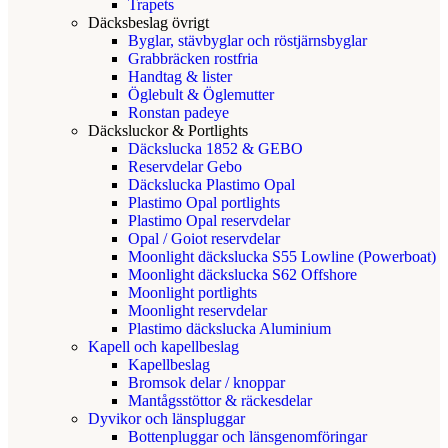
Trapets
Däcksbeslag övrigt
Byglar, stävbyglar och röstjärnsbyglar
Grabbräcken rostfria
Handtag & lister
Öglebult & Öglemutter
Ronstan padeye
Däcksluckor & Portlights
Däckslucka 1852 & GEBO
Reservdelar Gebo
Däckslucka Plastimo Opal
Plastimo Opal portlights
Plastimo Opal reservdelar
Opal / Goiot reservdelar
Moonlight däckslucka S55 Lowline (Powerboat)
Moonlight däckslucka S62 Offshore
Moonlight portlights
Moonlight reservdelar
Plastimo däckslucka Aluminium
Kapell och kapellbeslag
Kapellbeslag
Bromsok delar / knoppar
Mantågsstöttor & räckesdelar
Dyvikor och länspluggar
Bottenpluggar och länsgenomföringar