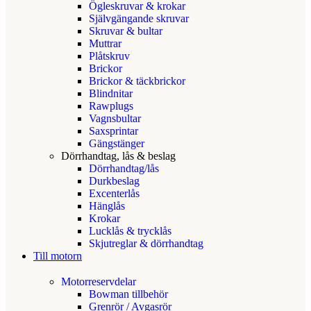
Ögleskruvar & krokar
Självgängande skruvar
Skruvar & bultar
Muttrar
Plåtskruv
Brickor
Brickor & täckbrickor
Blindnitar
Rawplugs
Vagnsbultar
Saxsprintar
Gängstänger
Dörrhandtag, lås & beslag
Dörrhandtag/lås
Durkbeslag
Excenterlås
Hänglås
Krokar
Lucklås & trycklås
Skjutreglar & dörrhandtag
Till motorn
Motorreservdelar
Bowman tillbehör
Grenrör / Avgasrör