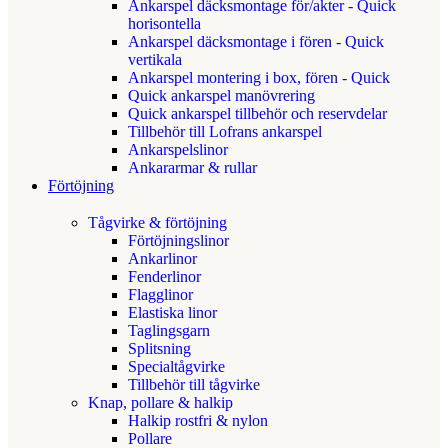
Ankarspel däcksmontage för/akter - Quick
horisontella
Ankarspel däcksmontage i fören - Quick
vertikala
Ankarspel montering i box, fören - Quick
Quick ankarspel manövrering
Quick ankarspel tillbehör och reservdelar
Tillbehör till Lofrans ankarspel
Ankarspelslinor
Ankararmar & rullar
Förtöjning
Tågvirke & förtöjning
Förtöjningslinor
Ankarlinor
Fenderlinor
Flagglinor
Elastiska linor
Taglingsgarn
Splitsning
Specialtågvirke
Tillbehör till tågvirke
Knap, pollare & halkip
Halkip rostfri & nylon
Pollare