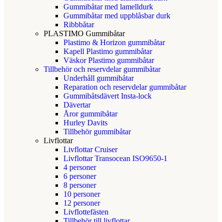
Gummibåtar med lamelldurk
Gummibåtar med uppblåsbar durk
Ribbbåtar
PLASTIMO Gummibåtar
Plastimo & Horizon gummibåtar
Kapell Plastimo gummibåtar
Väskor Plastimo gummibåtar
Tillbehör och reservdelar gummibåtar
Underhåll gummibåtar
Reparation och reservdelar gummibåtar
Gummibåtsdävert Insta-lock
Dävertar
Åror gummibåtar
Hurley Davits
Tillbehör gummibåtar
Livflottar
Livflottar Cruiser
Livflottar Transocean ISO9650-1
4 personer
6 personer
8 personer
10 personer
12 personer
Livflottefästen
Tillbehör till livflottar