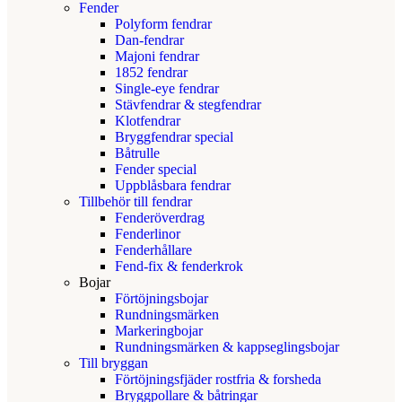
Fender
Polyform fendrar
Dan-fendrar
Majoni fendrar
1852 fendrar
Single-eye fendrar
Stävfendrar & stegfendrar
Klotfendrar
Bryggfendrar special
Båtrulle
Fender special
Uppblåsbara fendrar
Tillbehör till fendrar
Fenderöverdrag
Fenderlinor
Fenderhållare
Fend-fix & fenderkrok
Bojar
Förtöjningsbojar
Rundningsmärken
Markeringbojar
Rundningsmärken & kappseglingsbojar
Till bryggan
Förtöjningsfjäder rostfria & forsheda
Bryggpollare & båtringar