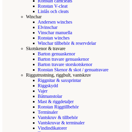
Ronstan camcleats
Ronstan V-cleat
Linlås och cleats
Winchar
Andersen winches
Elvinschar
Vinschar manuella
Ronstan winches
Winchar tillbehör & reservdelar
Skotskenor & travare
Barton genuaskenor
Barton travare genuaskenor
Barton travare storskotskenor
Ronstan Skenor & skot / genuatravare
Riggutrustning, riggbult, vantskruv
Riggnitar & saxsprintar
Riggskydd
Vajer
Båtmanstolar
Mast & riggdetaljer
Ronstan Riggtillbehör
Terminaler
Vantskruv & tillbehör
Vantskruvar & terminaler
Vindindikatorer