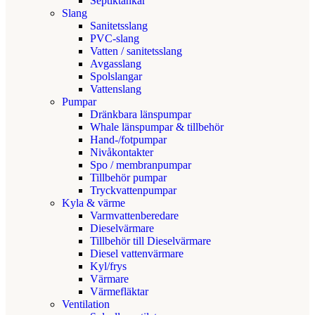
Septiktankar
Slang
Sanitetsslang
PVC-slang
Vatten / sanitetsslang
Avgasslang
Spolslangar
Vattenslang
Pumpar
Dränkbara länspumpar
Whale länspumpar & tillbehör
Hand-/fotpumpar
Nivåkontakter
Spo / membranpumpar
Tillbehör pumpar
Tryckvattenpumpar
Kyla & värme
Varmvattenberedare
Dieselvärmare
Tillbehör till Dieselvärmare
Diesel vattenvärmare
Kyl/frys
Värmare
Värmefläktar
Ventilation