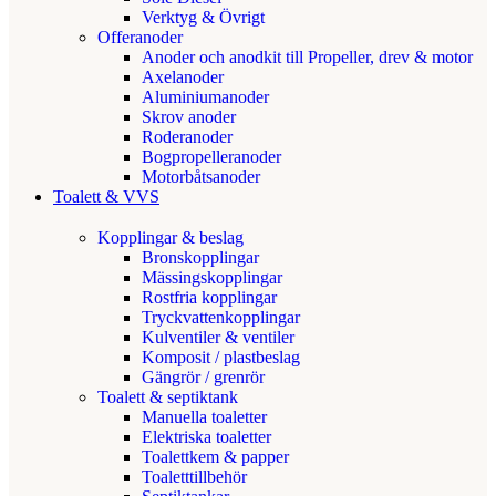
Verktyg & Övrigt
Offeranoder
Anoder och anodkit till Propeller, drev & motor
Axelanoder
Aluminiumanoder
Skrov anoder
Roderanoder
Bogpropelleranoder
Motorbåtsanoder
Toalett & VVS
Kopplingar & beslag
Bronskopplingar
Mässingskopplingar
Rostfria kopplingar
Tryckvattenkopplingar
Kulventiler & ventiler
Komposit / plastbeslag
Gängrör / grenrör
Toalett & septiktank
Manuella toaletter
Elektriska toaletter
Toalettkem & papper
Toaletttillbehör