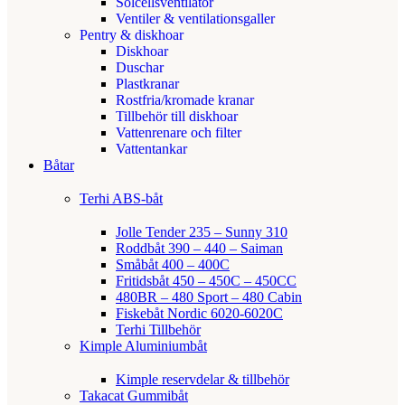
Solcellsventilator
Ventiler & ventilationsgaller
Pentry & diskhoar
Diskhoar
Duschar
Plastkranar
Rostfria/kromade kranar
Tillbehör till diskhoar
Vattenrenare och filter
Vattentankar
Båtar
Terhi ABS-båt
Jolle Tender 235 – Sunny 310
Roddbåt 390 – 440 – Saiman
Småbåt 400 – 400C
Fritidsbåt 450 – 450C – 450CC
480BR – 480 Sport – 480 Cabin
Fiskebåt Nordic 6020-6020C
Terhi Tillbehör
Kimple Aluminiumbåt
Kimple reservdelar & tillbehör
Takacat Gummibåt