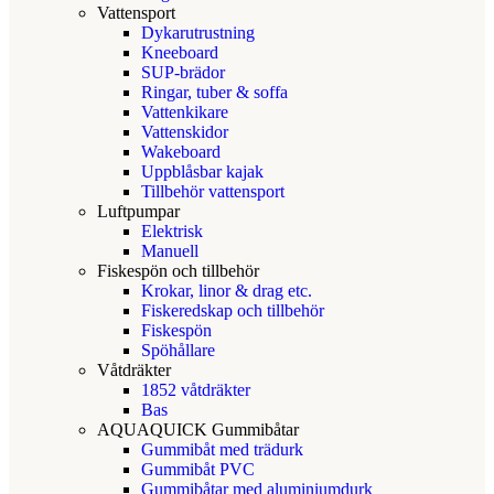
Vattensport
Dykarutrustning
Kneeboard
SUP-brädor
Ringar, tuber & soffa
Vattenkikare
Vattenskidor
Wakeboard
Uppblåsbar kajak
Tillbehör vattensport
Luftpumpar
Elektrisk
Manuell
Fiskespön och tillbehör
Krokar, linor & drag etc.
Fiskeredskap och tillbehör
Fiskespön
Spöhållare
Våtdräkter
1852 våtdräkter
Bas
AQUAQUICK Gummibåtar
Gummibåt med trädurk
Gummibåt PVC
Gummibåtar med aluminiumdurk