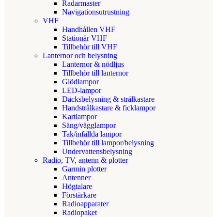
Radarmaster
Navigationsutrustning
VHF
Handhållen VHF
Stationär VHF
Tillbehör till VHF
Lanternor och belysning
Lanternor & nödljus
Tillbehör till lanternor
Glödlampor
LED-lampor
Däcksbelysning & strålkastare
Handstrålkastare & ficklampor
Kartlampor
Säng/vägglampor
Tak/infällda lampor
Tillbehör till lampor/belysning
Undervattensbelysning
Radio, TV, antenn & plotter
Garmin plotter
Antenner
Högtalare
Förstärkare
Radioapparater
Radiopaket