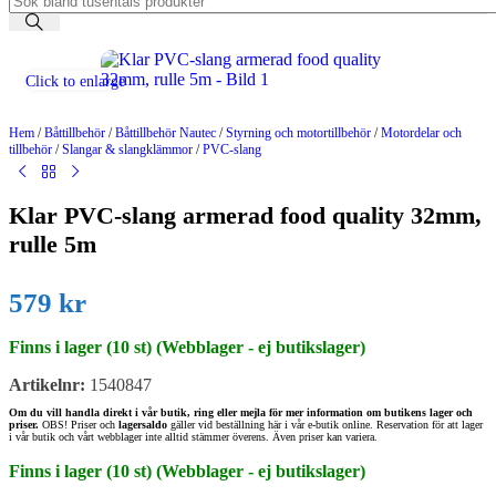
Click to enlarge
Hem
/
Båttillbehör
/
Båttillbehör Nautec
/
Styrning och motortillbehör
/
Motordelar och
tillbehör
/
Slangar & slangklämmor
/
PVC-slang
Klar PVC-slang armerad food quality 32mm,
rulle 5m
579
kr
Finns i lager (10 st) (Webblager - ej butikslager)
Artikelnr:
1540847
Om du vill handla direkt i vår butik, ring eller mejla för mer information om butikens lager och
priser.
OBS! Priser och
lagersaldo
gäller vid beställning här i vår e-butik online. Reservation för att lager
i vår butik och vårt webblager inte alltid stämmer överens. Även priser kan variera.
Finns i lager (10 st) (Webblager - ej butikslager)