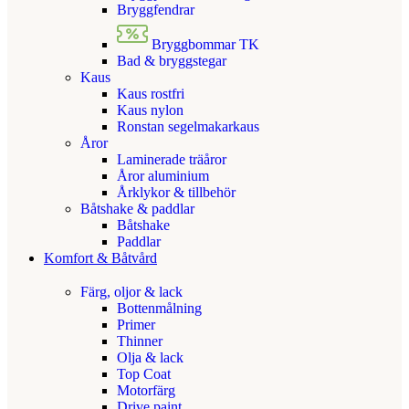
Bryggfendrar
Bryggbommar TK
Bad & bryggstegar
Kaus
Kaus rostfri
Kaus nylon
Ronstan segelmakarkaus
Åror
Laminerade träåror
Åror aluminium
Årklykor & tillbehör
Båtshake & paddlar
Båtshake
Paddlar
Komfort & Båtvård
Färg, oljor & lack
Bottenmålning
Primer
Thinner
Olja & lack
Top Coat
Motorfärg
Drive paint