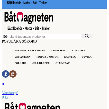
POPULÄRA SÖKORD
VARMVATTENBEREDARE
ANKARSPEL
BLANDARE
VHF ANTENN
TOHATSU MOTOR
EASYTEC
DYVIKA
POLLARE
GILL KLÄDER
GUMMIBÅT
0
Varukorg
0
0
kr