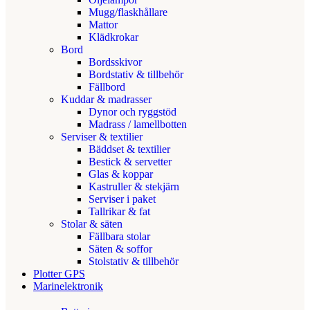
Mugg/flaskhållare
Mattor
Klädkrokar
Bord
Bordsskivor
Bordstativ & tillbehör
Fällbord
Kuddar & madrasser
Dynor och ryggstöd
Madrass / lamellbotten
Serviser & textilier
Bäddset & textilier
Bestick & servetter
Glas & koppar
Kastruller & stekjärn
Serviser i paket
Tallrikar & fat
Stolar & säten
Fällbara stolar
Säten & soffor
Stolstativ & tillbehör
Plotter GPS
Marinelektronik