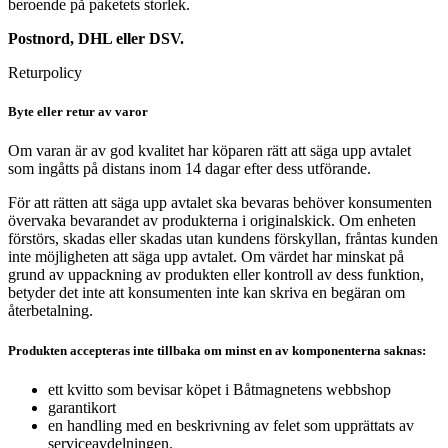
beroende på paketets storlek.
Postnord, DHL eller DSV.
Returpolicy
Byte eller retur av varor
Om varan är av god kvalitet har köparen rätt att säga upp avtalet
som ingåtts på distans inom 14 dagar efter dess utförande.
För att rätten att säga upp avtalet ska bevaras behöver konsumenten
övervaka bevarandet av produkterna i originalskick. Om enheten
förstörs, skadas eller skadas utan kundens förskyllan, fråntas kunden
inte möjligheten att säga upp avtalet. Om värdet har minskat på
grund av uppackning av produkten eller kontroll av dess funktion,
betyder det inte att konsumenten inte kan skriva en begäran om
återbetalning.
Produkten accepteras inte tillbaka om minst en av komponenterna saknas:
ett kvitto som bevisar köpet i Båtmagnetens webbshop
garantikort
en handling med en beskrivning av felet som upprättats av
serviceavdelningen.