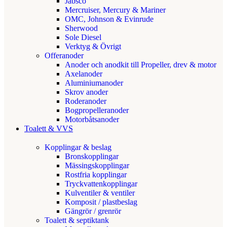
Jabsco
Mercruiser, Mercury & Mariner
OMC, Johnson & Evinrude
Sherwood
Sole Diesel
Verktyg & Övrigt
Offeranoder
Anoder och anodkit till Propeller, drev & motor
Axelanoder
Aluminiumanoder
Skrov anoder
Roderanoder
Bogpropelleranoder
Motorbåtsanoder
Toalett & VVS
Kopplingar & beslag
Bronskopplingar
Mässingskopplingar
Rostfria kopplingar
Tryckvattenkopplingar
Kulventiler & ventiler
Komposit / plastbeslag
Gängrör / grenrör
Toalett & septiktank