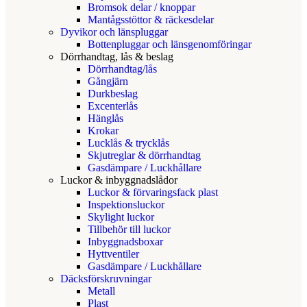
Bromsok delar / knoppar
Mantågsstöttor & räckesdelar
Dyvikor och länspluggar
Bottenpluggar och länsgenomföringar
Dörrhandtag, lås & beslag
Dörrhandtag/lås
Gångjärn
Durkbeslag
Excenterlås
Hänglås
Krokar
Lucklås & trycklås
Skjutreglar & dörrhandtag
Gasdämpare / Luckhållare
Luckor & inbyggnadslådor
Luckor & förvaringsfack plast
Inspektionsluckor
Skylight luckor
Tillbehör till luckor
Inbyggnadsboxar
Hyttventiler
Gasdämpare / Luckhållare
Däcksförskruvningar
Metall
Plast