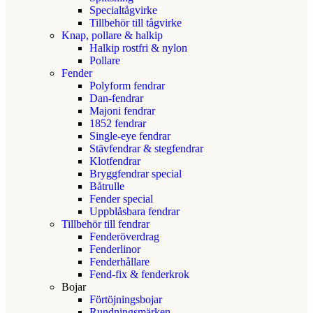
Specialtågvirke
Tillbehör till tågvirke
Knap, pollare & halkip
Halkip rostfri & nylon
Pollare
Fender
Polyform fendrar
Dan-fendrar
Majoni fendrar
1852 fendrar
Single-eye fendrar
Stävfendrar & stegfendrar
Klotfendrar
Bryggfendrar special
Båtrulle
Fender special
Uppblåsbara fendrar
Tillbehör till fendrar
Fenderöverdrag
Fenderlinor
Fenderhållare
Fend-fix & fenderkrok
Bojar
Förtöjningsbojar
Rundningsmärken