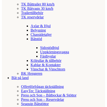
TK Båttrailer 80 km/h
TK Båtvagn 30 km/h
Trailertillbehör
TK reservdelar
Axlar & Hjul
Belysning
Chassidetaljer
Båtstöd
Sidostödhjul
Uppkörningsvagga
Fästbyglar
Kölrullar & tillbehör
Kablar & Kontakter
Vinschar & Vinschtorn
BK Hengeren
Båt på land
Offertförfrågan täckställning
EasyTec Täckställning
Press och Son – Båtbockar & Stöttor
Press och Son – Reservdelar
Seaquip Båtstöttor