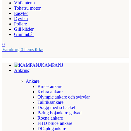
Vhf antenn
Tohatsu motor
Easytec
Dyvika
Pollare
Gill kläder
Gummibåt
0
Varukorg
0
items
0
kr
KAMPANJ
Ankring
Ankare
Bruce-ankare
Kobra ankare
Olympic ankare och svirvlar
Tallriksankare
Dragg med schackel
P-ring bojankare galvad
Rocna ankare
FHD bruce-ankare
DC-plogankare