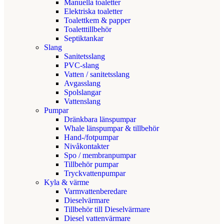
Manuella toaletter
Elektriska toaletter
Toalettkem & papper
Toaletttillbehör
Septiktankar
Slang
Sanitetsslang
PVC-slang
Vatten / sanitetsslang
Avgasslang
Spolslangar
Vattenslang
Pumpar
Dränkbara länspumpar
Whale länspumpar & tillbehör
Hand-/fotpumpar
Nivåkontakter
Spo / membranpumpar
Tillbehör pumpar
Tryckvattenpumpar
Kyla & värme
Varmvattenberedare
Dieselvärmare
Tillbehör till Dieselvärmare
Diesel vattenvärmare