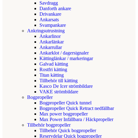
Savdragg
Danforth ankare
Drivankare
Ankarsats
Svampankare
Ankringsutrustning
Ankarlinor
Ankarlänkar
Ankarrullar
Ankarklot / dagersignaler
Kättinglänkar / markeringar
Galvad kätting
Rostfri kätting
Titan kätting
Tillbehör till kätting
Kasco De Icer strömbildare
VAKE strömbildare
Bogpropeller
Bogpropeller Quick tunnel
Bogpropeller Quick Retract nedfällbar
Max power bogpropeller
Max Power Infällbara / Häckpropeller
Tillbehör bogpropeller
Tillbehör Quick bogpropeller
Reservdelar Quick bogpropeller