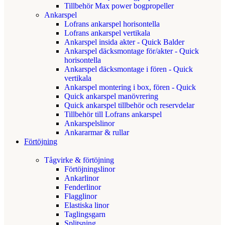
Tillbehör Max power bogpropeller
Ankarspel
Lofrans ankarspel horisontella
Lofrans ankarspel vertikala
Ankarspel insida akter - Quick Balder
Ankarspel däcksmontage för/akter - Quick
horisontella
Ankarspel däcksmontage i fören - Quick
vertikala
Ankarspel montering i box, fören - Quick
Quick ankarspel manövrering
Quick ankarspel tillbehör och reservdelar
Tillbehör till Lofrans ankarspel
Ankarspelslinor
Ankararmar & rullar
Förtöjning
Tågvirke & förtöjning
Förtöjningslinor
Ankarlinor
Fenderlinor
Flagglinor
Elastiska linor
Taglingsgarn
Splitsning