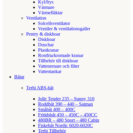
Kyl/frys
Värmare
Värmefläktar
Ventilation
Solcellsventilator
Ventiler & ventilationsgaller
Pentry & diskhoar
Diskhoar
Duschar
Plastkranar
Rostfria/kromade kranar
Tillbehör till diskhoar
Vattenrenare och filter
Vattentankar
Båtar
Terhi ABS-båt
Jolle Tender 235 – Sunny 310
Roddbåt 390 – 440 – Saiman
Småbåt 400 – 400C
Fritidsbåt 450 – 450C – 450CC
480BR – 480 Sport – 480 Cabin
Fiskebåt Nordic 6020-6020C
Terhi Tillbehör