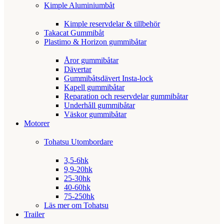
Kimple Aluminiumbåt
Kimple reservdelar & tillbehör
Takacat Gummibåt
Plastimo & Horizon gummibåtar
Åror gummibåtar
Dävertar
Gummibåtsdävert Insta-lock
Kapell gummibåtar
Reparation och reservdelar gummibåtar
Underhåll gummibåtar
Väskor gummibåtar
Motorer
Tohatsu Utombordare
3,5-6hk
9,9-20hk
25-30hk
40-60hk
75-250hk
Läs mer om Tohatsu
Trailer