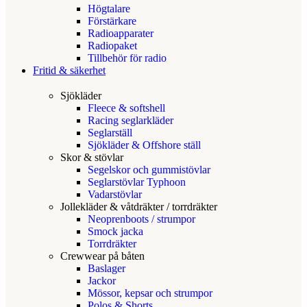
Högtalare
Förstärkare
Radioapparater
Radiopaket
Tillbehör för radio
Fritid & säkerhet
Sjökläder
Fleece & softshell
Racing seglarkläder
Seglarställ
Sjökläder & Offshore ställ
Skor & stövlar
Segelskor och gummistövlar
Seglarstövlar Typhoon
Vadarstövlar
Jollekläder & våtdräkter / torrdräkter
Neoprenboots / strumpor
Smock jacka
Torrdräkter
Crewwear på båten
Baslager
Jackor
Mössor, kepsar och strumpor
Polos & Shorts