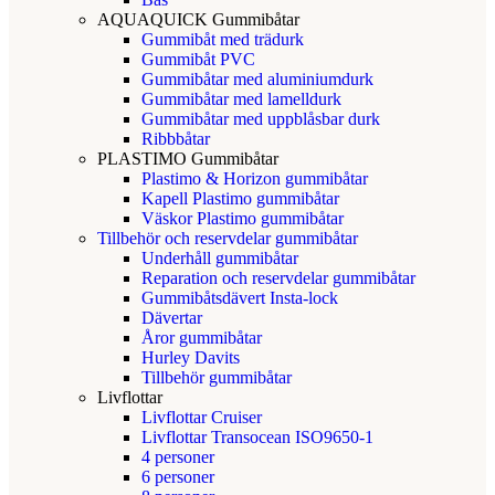
AQUAQUICK Gummibåtar
Gummibåt med trädurk
Gummibåt PVC
Gummibåtar med aluminiumdurk
Gummibåtar med lamelldurk
Gummibåtar med uppblåsbar durk
Ribbbåtar
PLASTIMO Gummibåtar
Plastimo & Horizon gummibåtar
Kapell Plastimo gummibåtar
Väskor Plastimo gummibåtar
Tillbehör och reservdelar gummibåtar
Underhåll gummibåtar
Reparation och reservdelar gummibåtar
Gummibåtsdävert Insta-lock
Dävertar
Åror gummibåtar
Hurley Davits
Tillbehör gummibåtar
Livflottar
Livflottar Cruiser
Livflottar Transocean ISO9650-1
4 personer
6 personer