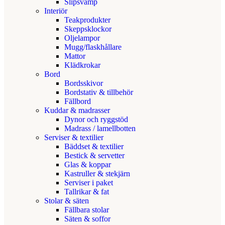
Slipsvamp
Interiör
Teakprodukter
Skeppsklockor
Oljelampor
Mugg/flaskhållare
Mattor
Klädkrokar
Bord
Bordsskivor
Bordstativ & tillbehör
Fällbord
Kuddar & madrasser
Dynor och ryggstöd
Madrass / lamellbotten
Serviser & textilier
Bäddset & textilier
Bestick & servetter
Glas & koppar
Kastruller & stekjärn
Serviser i paket
Tallrikar & fat
Stolar & säten
Fällbara stolar
Säten & soffor