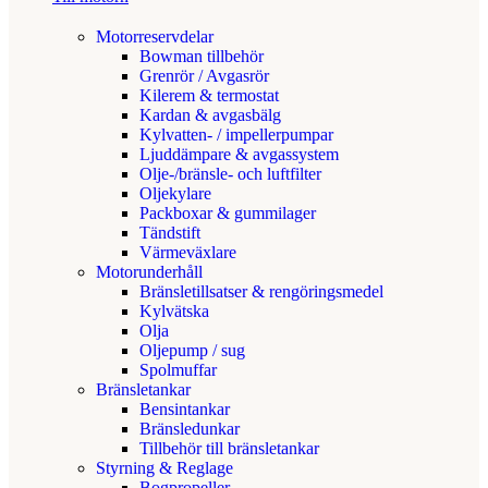
Motorreservdelar
Bowman tillbehör
Grenrör / Avgasrör
Kilerem & termostat
Kardan & avgasbälg
Kylvatten- / impellerpumpar
Ljuddämpare & avgassystem
Olje-/bränsle- och luftfilter
Oljekylare
Packboxar & gummilager
Tändstift
Värmeväxlare
Motorunderhåll
Bränsletillsatser & rengöringsmedel
Kylvätska
Olja
Oljepump / sug
Spolmuffar
Bränsletankar
Bensintankar
Bränsledunkar
Tillbehör till bränsletankar
Styrning & Reglage
Bogpropeller