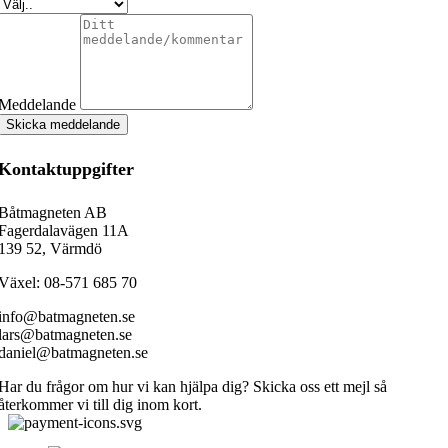
Meddelande
Skicka meddelande
Kontaktuppgifter
Båtmagneten AB
Fagerdalavägen 11A
139 52, Värmdö
Växel: 08-571 685 70
info@batmagneten.se
lars@batmagneten.se
daniel@batmagneten.se
Har du frågor om hur vi kan hjälpa dig? Skicka oss ett mejl så
återkommer vi till dig inom kort.