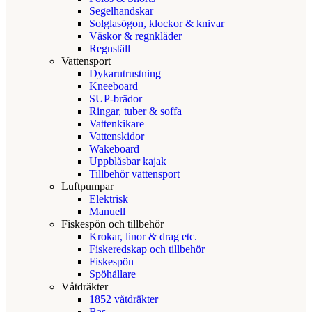
Segelhandskar
Solglasögon, klockor & knivar
Väskor & regnkläder
Regnställ
Vattensport
Dykarutrustning
Kneeboard
SUP-brädor
Ringar, tuber & soffa
Vattenkikare
Vattenskidor
Wakeboard
Uppblåsbar kajak
Tillbehör vattensport
Luftpumpar
Elektrisk
Manuell
Fiskespön och tillbehör
Krokar, linor & drag etc.
Fiskeredskap och tillbehör
Fiskespön
Spöhållare
Våtdräkter
1852 våtdräkter
Bas