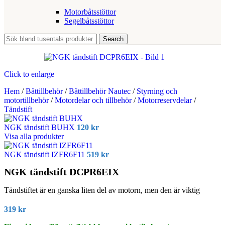
Motorbåtsstöttor
Segelbåtsstöttor
Search
Click to enlarge
Hem
/
Båttillbehör
/
Båttillbehör Nautec
/
Styrning och
motortillbehör
/
Motordelar och tillbehör
/
Motorreservdelar
/
Tändstift
NGK tändstift BUHX
120
kr
Visa alla produkter
NGK tändstift IZFR6F11
519
kr
NGK tändstift DCPR6EIX
Tändstiftet är en ganska liten del av motorn, men den är viktig
319
kr