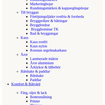
Markeringbojar
Rundningsmärken & kappseglingsbojar
Till bryggan
Förtöjningsfjäder rostfria & forsheda
Bryggpollare & båtringar
Bryggfendrar
Bryggbommar TK
Bad & bryggstegar
Kaus
Kaus rostfri
Kaus nylon
Ronstan segelmakarkaus
Åror
Laminerade träåror
Åror aluminium
Årklykor & tillbehör
Båtshake & paddlar
Båtshake
Paddlar
Komfort & Båtvård
Färg, oljor & lack
Bottenmålning
Primer