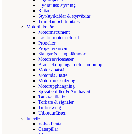
Hydraulisk styrning
Rattar
Styr/styrkablar & styrväxlar
Trimplan och trimtabs
Motortillbehör
Motorinstrument
Lås för motor och båt
Propeller
Propellerknivar
Slangar & slangklämmor
Motorservicesatser
Bränslekopplingar och handpump
Motor / båtställ
Motorlås / fäste
Motorrumsisolering
Motorupphängning
Sjövattenfilter & Antihävert
Tankventilation
Torkare & signaler
Turboswing
Utbordarfästen
Impeller
Volvo Penta
Caterpillar