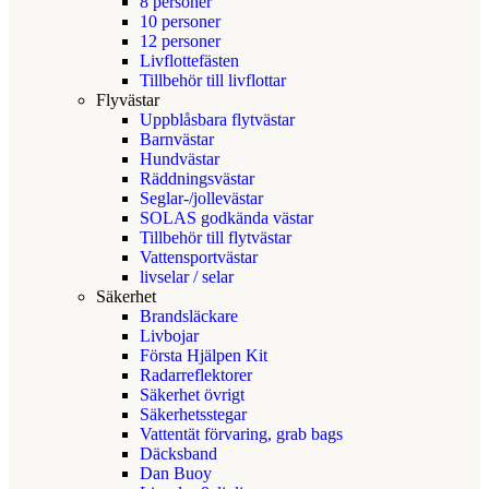
8 personer
10 personer
12 personer
Livflottefästen
Tillbehör till livflottar
Flyvästar
Uppblåsbara flytvästar
Barnvästar
Hundvästar
Räddningsvästar
Seglar-/jollevästar
SOLAS godkända västar
Tillbehör till flytvästar
Vattensportvästar
livselar / selar
Säkerhet
Brandsläckare
Livbojar
Första Hjälpen Kit
Radarreflektorer
Säkerhet övrigt
Säkerhetsstegar
Vattentät förvaring, grab bags
Däcksband
Dan Buoy