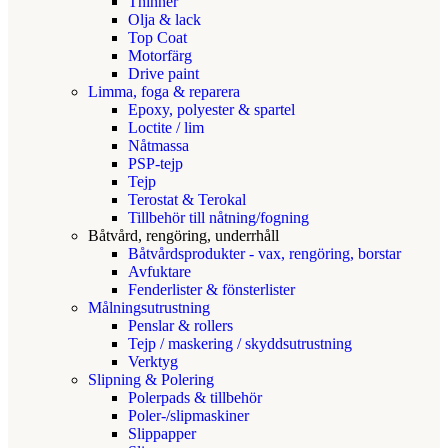
Thinner
Olja & lack
Top Coat
Motorfärg
Drive paint
Limma, foga & reparera
Epoxy, polyester & spartel
Loctite / lim
Nåtmassa
PSP-tejp
Tejp
Terostat & Terokal
Tillbehör till nåtning/fogning
Båtvård, rengöring, underrhåll
Båtvårdsprodukter - vax, rengöring, borstar
Avfuktare
Fenderlister & fönsterlister
Målningsutrustning
Penslar & rollers
Tejp / maskering / skyddsutrustning
Verktyg
Slipning & Polering
Polerpads & tillbehör
Poler-/slipmaskiner
Slippapper