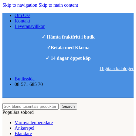
Skip to navigation
Skip to main content
Om Oss
Kontakt
Leveransvillkor
✓ Hämta fraktfritt i butik
✓Betala med Klarna
✓ 14 dagar öppet köp
Digitala kataloger
Butikssida
08-571 685 70
Search
Populära sökord
Varmvattenberedare
Ankarspel
Blandare