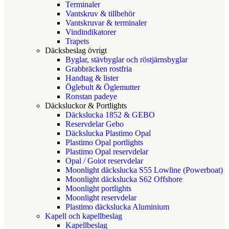
Terminaler
Vantskruv & tillbehör
Vantskruvar & terminaler
Vindindikatorer
Trapets
Däcksbeslag övrigt
Byglar, stävbyglar och röstjärnsbyglar
Grabbräcken rostfria
Handtag & lister
Öglebult & Öglemutter
Ronstan padeye
Däcksluckor & Portlights
Däckslucka 1852 & GEBO
Reservdelar Gebo
Däckslucka Plastimo Opal
Plastimo Opal portlights
Plastimo Opal reservdelar
Opal / Goiot reservdelar
Moonlight däckslucka S55 Lowline (Powerboat)
Moonlight däckslucka S62 Offshore
Moonlight portlights
Moonlight reservdelar
Plastimo däckslucka Aluminium
Kapell och kapellbeslag
Kapellbeslag