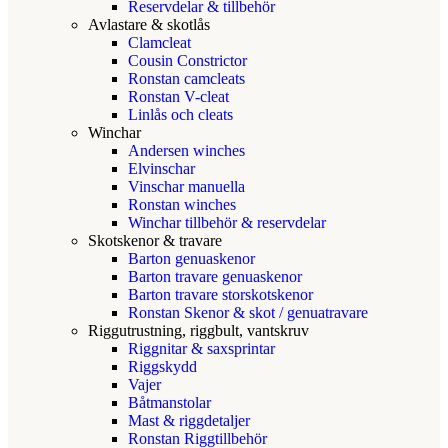
Reservdelar & tillbehör
Avlastare & skotlås
Clamcleat
Cousin Constrictor
Ronstan camcleats
Ronstan V-cleat
Linlås och cleats
Winchar
Andersen winches
Elvinschar
Vinschar manuella
Ronstan winches
Winchar tillbehör & reservdelar
Skotskenor & travare
Barton genuaskenor
Barton travare genuaskenor
Barton travare storskotskenor
Ronstan Skenor & skot / genuatravare
Riggutrustning, riggbult, vantskruv
Riggnitar & saxsprintar
Riggskydd
Vajer
Båtmanstolar
Mast & riggdetaljer
Ronstan Riggtillbehör