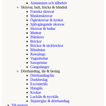
Aluminium och tillbehör
Skruvar, bult, bricka & blindnit
Franska skruvar
Maskinskruvar
Ögleskruvar & krokar
Självgängande skruvar
Skruvar & bultar
Muttrar
Plåtskruv
Brickor
Brickor & täckbrickor
Blindnitar
Rawplugs
Vagnsbultar
Saxsprintar
Gängstänger
Dörrhandtag, lås & beslag
Dörrhandtag/lås
Durkbeslag
Excenterlås
Hänglås
Krokar
Lucklås & trycklås
Skjutreglar & dörrhandtag
Till motorn