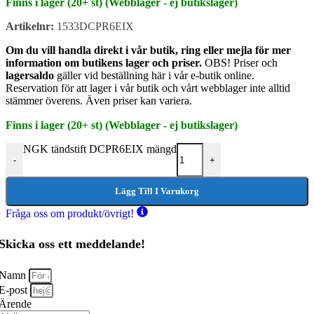
Finns i lager (20+ st) (Webblager - ej butikslager)
Artikelnr:
1533DCPR6EIX
Om du vill handla direkt i vår butik, ring eller mejla för mer
information om butikens lager och priser.
OBS! Priser och
lagersaldo
gäller vid beställning här i vår e-butik online.
Reservation för att lager i vår butik och vårt webblager inte alltid
stämmer överens. Även priser kan variera.
Finns i lager (20+ st) (Webblager - ej butikslager)
NGK tändstift DCPR6EIX mängd
-
+
Lägg Till I Varukorg
Fråga oss om produkt/övrigt!
Skicka oss ett meddelande!
Namn
E-post
Ärende