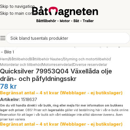
Skip to navigation
Skip to main content
Click to enlarge
Hem
/
Båttillbehör
/
Båttillbehör Nautec
/
Styrning och motortillbehör
/
Motordelar och tillbehör
/
Motorreservdelar
/
Diverse reservdelar
Quicksilver 79953Q04 Växellåda olje
drän- och påfyldningsskr
78
kr
Begränsat antal – 4 st kvar (Webblager - ej butikslager)
Artikelnr:
1518637
Om du vill handla direkt i vår butik, ring eller mejla för mer information om butikens
lager och priser.
OBS! Priser och
lagersaldo
gäller vid beställning här i vår e-butik online.
Reservation för att lager i vår butik och vårt webblager inte alltid stämmer överens. Även
priser kan variera.
Begränsat antal – 4 st kvar (Webblager - ej butikslager)