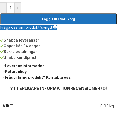
-
+
Lägg Till I Varukorg
Fråga oss om produkt/övrigt!
Snabba leveranser
Öppet köp 14 dagar
Säkra betalningar
Snabb kundtjänst
Leveransinformation
Returpolicy
Frågor kring produkt? Kontakta oss
YTTERLIGARE INFORMATION
RECENSIONER (0)
VIKT
0,03 kg