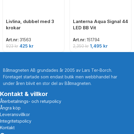
Livlina, dubbel med 3
Lanterna Aqua Signal 44
krokar
LED BB Vit
Art.nr:
31563
Art.nr:
151794
425
kr
1,495
kr
923
kr
2,350
kr
Båtmagneten AB grundades år 2005 av Lars Ter-Borch.
Företaget startade som endast butik men webbhandel har
under åren blivit en stor del av Båtmagneten.
Kontakt & villkor
Återbetalnings- och returpolicy
Ångra köp
Leveransvillkor
Integritetspolicy
Kontakt