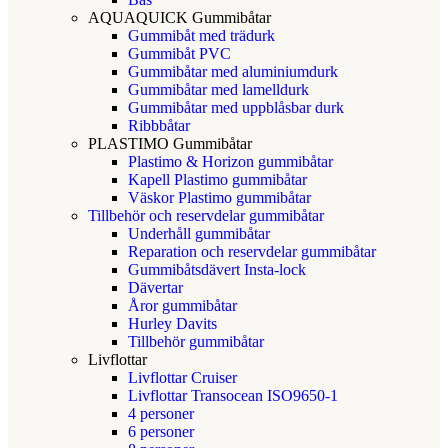
AQUAQUICK Gummibåtar
Gummibåt med trädurk
Gummibåt PVC
Gummibåtar med aluminiumdurk
Gummibåtar med lamelldurk
Gummibåtar med uppblåsbar durk
Ribbbåtar
PLASTIMO Gummibåtar
Plastimo & Horizon gummibåtar
Kapell Plastimo gummibåtar
Väskor Plastimo gummibåtar
Tillbehör och reservdelar gummibåtar
Underhåll gummibåtar
Reparation och reservdelar gummibåtar
Gummibåtsdävert Insta-lock
Dävertar
Åror gummibåtar
Hurley Davits
Tillbehör gummibåtar
Livflottar
Livflottar Cruiser
Livflottar Transocean ISO9650-1
4 personer
6 personer