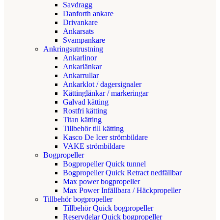
Savdragg
Danforth ankare
Drivankare
Ankarsats
Svampankare
Ankringsutrustning
Ankarlinor
Ankarlänkar
Ankarrullar
Ankarklot / dagersignaler
Kättinglänkar / markeringar
Galvad kätting
Rostfri kätting
Titan kätting
Tillbehör till kätting
Kasco De Icer strömbildare
VAKE strömbildare
Bogpropeller
Bogpropeller Quick tunnel
Bogpropeller Quick Retract nedfällbar
Max power bogpropeller
Max Power Infällbara / Häckpropeller
Tillbehör bogpropeller
Tillbehör Quick bogpropeller
Reservdelar Quick bogpropeller