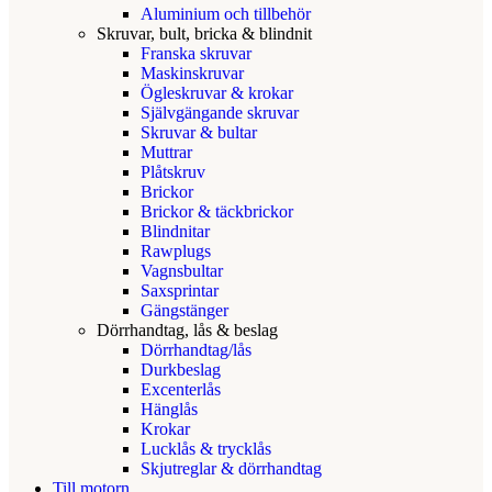
Aluminium och tillbehör
Skruvar, bult, bricka & blindnit
Franska skruvar
Maskinskruvar
Ögleskruvar & krokar
Självgängande skruvar
Skruvar & bultar
Muttrar
Plåtskruv
Brickor
Brickor & täckbrickor
Blindnitar
Rawplugs
Vagnsbultar
Saxsprintar
Gängstänger
Dörrhandtag, lås & beslag
Dörrhandtag/lås
Durkbeslag
Excenterlås
Hänglås
Krokar
Lucklås & trycklås
Skjutreglar & dörrhandtag
Till motorn