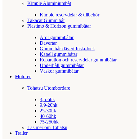
Kimple Aluminiumbåt
Kimple reservdelar & tillbehör
Takacat Gummibåt
Plastimo & Horizon gummibåtar
Åror gummibåtar
Dävertar
Gummibåtsdävert Insta-lock
Kapell gummibåtar
Reparation och reservdelar gummibåtar
Underhåll gummibåtar
Väskor gummibåtar
Motorer
Tohatsu Utombordare
3,5-6hk
9,9-20hk
25-30hk
40-60hk
75-250hk
Läs mer om Tohatsu
Trailer