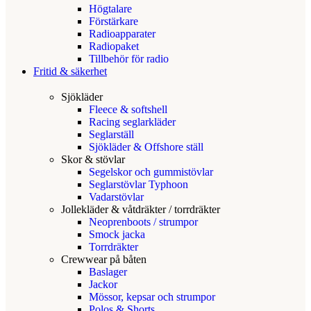
Högtalare
Förstärkare
Radioapparater
Radiopaket
Tillbehör för radio
Fritid & säkerhet
Sjökläder
Fleece & softshell
Racing seglarkläder
Seglarställ
Sjökläder & Offshore ställ
Skor & stövlar
Segelskor och gummistövlar
Seglarstövlar Typhoon
Vadarstövlar
Jollekläder & våtdräkter / torrdräkter
Neoprenboots / strumpor
Smock jacka
Torrdräkter
Crewwear på båten
Baslager
Jackor
Mössor, kepsar och strumpor
Polos & Shorts