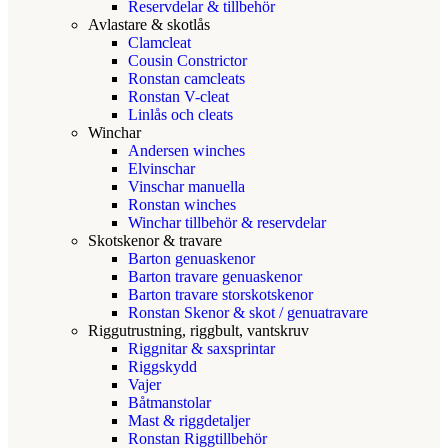
Reservdelar & tillbehör
Avlastare & skotlås
Clamcleat
Cousin Constrictor
Ronstan camcleats
Ronstan V-cleat
Linlås och cleats
Winchar
Andersen winches
Elvinschar
Vinschar manuella
Ronstan winches
Winchar tillbehör & reservdelar
Skotskenor & travare
Barton genuaskenor
Barton travare genuaskenor
Barton travare storskotskenor
Ronstan Skenor & skot / genuatravare
Riggutrustning, riggbult, vantskruv
Riggnitar & saxsprintar
Riggskydd
Vajer
Båtmanstolar
Mast & riggdetaljer
Ronstan Riggtillbehör