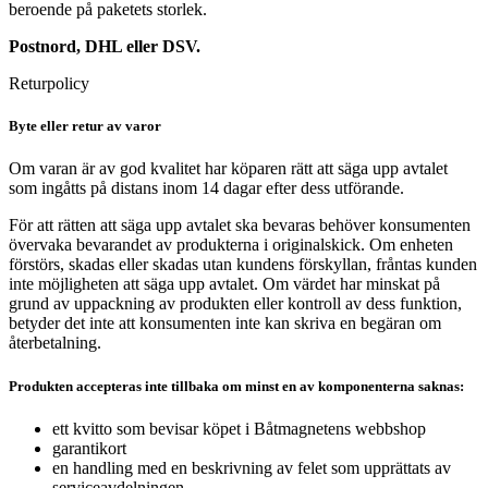
beroende på paketets storlek.
Postnord, DHL eller DSV.
Returpolicy
Byte eller retur av varor
Om varan är av god kvalitet har köparen rätt att säga upp avtalet
som ingåtts på distans inom 14 dagar efter dess utförande.
För att rätten att säga upp avtalet ska bevaras behöver konsumenten
övervaka bevarandet av produkterna i originalskick. Om enheten
förstörs, skadas eller skadas utan kundens förskyllan, fråntas kunden
inte möjligheten att säga upp avtalet. Om värdet har minskat på
grund av uppackning av produkten eller kontroll av dess funktion,
betyder det inte att konsumenten inte kan skriva en begäran om
återbetalning.
Produkten accepteras inte tillbaka om minst en av komponenterna saknas:
ett kvitto som bevisar köpet i Båtmagnetens webbshop
garantikort
en handling med en beskrivning av felet som upprättats av
serviceavdelningen.