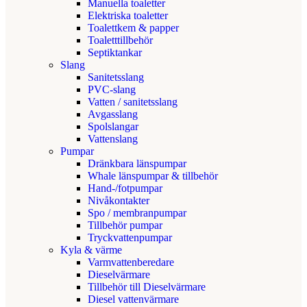
Manuella toaletter
Elektriska toaletter
Toalettkem & papper
Toaletttillbehör
Septiktankar
Slang
Sanitetsslang
PVC-slang
Vatten / sanitetsslang
Avgasslang
Spolslangar
Vattenslang
Pumpar
Dränkbara länspumpar
Whale länspumpar & tillbehör
Hand-/fotpumpar
Nivåkontakter
Spo / membranpumpar
Tillbehör pumpar
Tryckvattenpumpar
Kyla & värme
Varmvattenberedare
Dieselvärmare
Tillbehör till Dieselvärmare
Diesel vattenvärmare