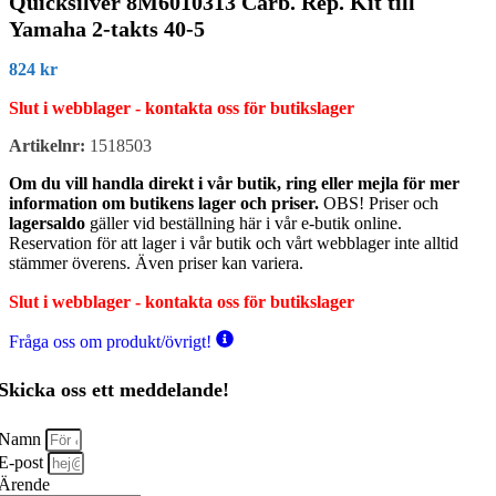
Quicksilver 8M6010313 Carb. Rep. Kit till
Yamaha 2-takts 40-5
824
kr
Slut i webblager - kontakta oss för butikslager
Artikelnr:
1518503
Om du vill handla direkt i vår butik, ring eller mejla för mer
information om butikens lager och priser.
OBS! Priser och
lagersaldo
gäller vid beställning här i vår e-butik online.
Reservation för att lager i vår butik och vårt webblager inte alltid
stämmer överens. Även priser kan variera.
Slut i webblager - kontakta oss för butikslager
Fråga oss om produkt/övrigt!
Skicka oss ett meddelande!
Namn
E-post
Ärende