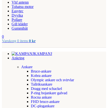
Vhf antenn
Tohatsu motor
Easytec
Dyvika
Pollare
Gill kläder
Gummibåt
0
Varukorg
0
items
0
kr
KAMPANJ
Ankring
Ankare
Bruce-ankare
Kobra ankare
Olympic ankare och svirvlar
Tallriksankare
Dragg med schackel
P-ring bojankare galvad
Rocna ankare
FHD bruce-ankare
DC-plogankare