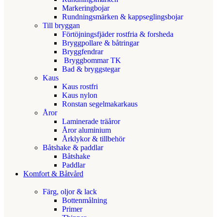
Markeringbojar
Rundningsmärken & kappseglingsbojar
Till bryggan
Förtöjningsfjäder rostfria & forsheda
Bryggpollare & båtringar
Bryggfendrar
Bryggbommar TK
Bad & bryggstegar
Kaus
Kaus rostfri
Kaus nylon
Ronstan segelmakarkaus
Åror
Laminerade träåror
Åror aluminium
Årklykor & tillbehör
Båtshake & paddlar
Båtshake
Paddlar
Komfort & Båtvård
Färg, oljor & lack
Bottenmålning
Primer