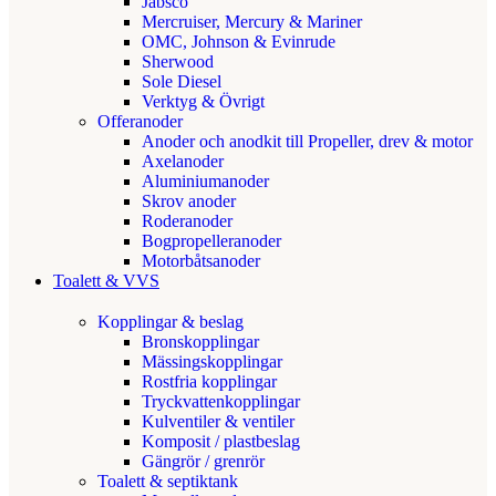
Jabsco
Mercruiser, Mercury & Mariner
OMC, Johnson & Evinrude
Sherwood
Sole Diesel
Verktyg & Övrigt
Offeranoder
Anoder och anodkit till Propeller, drev & motor
Axelanoder
Aluminiumanoder
Skrov anoder
Roderanoder
Bogpropelleranoder
Motorbåtsanoder
Toalett & VVS
Kopplingar & beslag
Bronskopplingar
Mässingskopplingar
Rostfria kopplingar
Tryckvattenkopplingar
Kulventiler & ventiler
Komposit / plastbeslag
Gängrör / grenrör
Toalett & septiktank