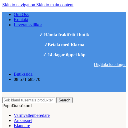
Skip to navigation
Skip to main content
Om Oss
Kontakt
Leveransvillkor
✓ Hämta fraktfritt i butik
✓Betala med Klarna
✓ 14 dagar öppet köp
Digitala kataloger
Butikssida
08-571 685 70
Search
Populära sökord
Varmvattenberedare
Ankarspel
Blandare