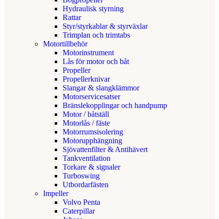
Hydraulisk styrning
Rattar
Styr/styrkablar & styrväxlar
Trimplan och trimtabs
Motortillbehör
Motorinstrument
Lås för motor och båt
Propeller
Propellerknivar
Slangar & slangklämmor
Motorservicesatser
Bränslekopplingar och handpump
Motor / båtställ
Motorlås / fäste
Motorrumsisolering
Motorupphängning
Sjövattenfilter & Antihävert
Tankventilation
Torkare & signaler
Turboswing
Utbordarfästen
Impeller
Volvo Penta
Caterpillar