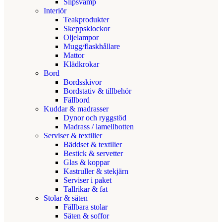
Slipsvamp
Interiör
Teakprodukter
Skeppsklockor
Oljelampor
Mugg/flaskhållare
Mattor
Klädkrokar
Bord
Bordsskivor
Bordstativ & tillbehör
Fällbord
Kuddar & madrasser
Dynor och ryggstöd
Madrass / lamellbotten
Serviser & textilier
Bäddset & textilier
Bestick & servetter
Glas & koppar
Kastruller & stekjärn
Serviser i paket
Tallrikar & fat
Stolar & säten
Fällbara stolar
Säten & soffor