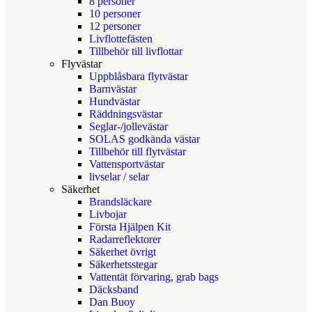
8 personer
10 personer
12 personer
Livflottefästen
Tillbehör till livflottar
Flyvästar
Uppblåsbara flytvästar
Barnvästar
Hundvästar
Räddningsvästar
Seglar-/jollevästar
SOLAS godkända västar
Tillbehör till flytvästar
Vattensportvästar
livselar / selar
Säkerhet
Brandsläckare
Livbojar
Första Hjälpen Kit
Radarreflektorer
Säkerhet övrigt
Säkerhetsstegar
Vattentät förvaring, grab bags
Däcksband
Dan Buoy