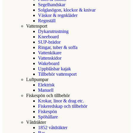
Segelhandskar
Solglasögon, klockor & knivar
Väskor & regnkläder
Regnställ
Vattensport
Dykarutrustning
Kneeboard
SUP-brädor
Ringar, tuber & soffa
Vattenkikare
Vattenskidor
Wakeboard
Uppblåsbar kajak
Tillbehör vattensport
Luftpumpar
Elektrisk
Manuell
Fiskespön och tillbehör
Krokar, linor & drag etc.
Fiskeredskap och tillbehör
Fiskespön
Spöhållare
Våtdräkter
1852 våtdräkter
Bas