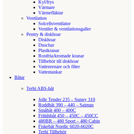
Kyl/frys
Värmare
Värmefläktar
Ventilation
Solcellsventilator
Ventiler & ventilationsgaller
Pentry & diskhoar
Diskhoar
Duschar
Plastkranar
Rostfria/kromade kranar
Tillbehör till diskhoar
Vattenrenare och filter
Vattentankar
Båtar
Terhi ABS-båt
Jolle Tender 235 – Sunny 310
Roddbåt 390 – 440 – Saiman
Småbåt 400 – 400C
Fritidsbåt 450 – 450C – 450CC
480BR – 480 Sport – 480 Cabin
Fiskebåt Nordic 6020-6020C
Terhi Tillbehör