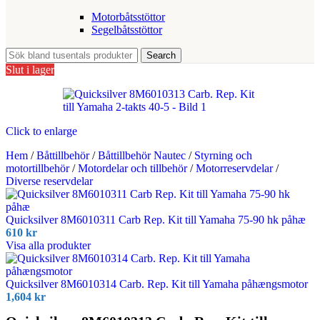
Motorbåtsstöttor
Segelbåtsstöttor
Search
Slut i lager
Click to enlarge
Hem
/
Båttillbehör
/
Båttillbehör Nautec
/
Styrning och
motortillbehör
/
Motordelar och tillbehör
/
Motorreservdelar
/
Diverse reservdelar
Quicksilver 8M6010311 Carb Rep. Kit till Yamaha 75-90 hk påhæ
610
kr
Visa alla produkter
Quicksilver 8M6010314 Carb. Rep. Kit till Yamaha påhængsmotor
1,604
kr