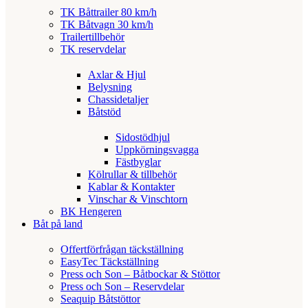
TK Båttrailer 80 km/h
TK Båtvagn 30 km/h
Trailertillbehör
TK reservdelar
Axlar & Hjul
Belysning
Chassidetaljer
Båtstöd
Sidostödhjul
Uppkörningsvagga
Fästbyglar
Kölrullar & tillbehör
Kablar & Kontakter
Vinschar & Vinschtorn
BK Hengeren
Båt på land
Offertförfrågan täckställning
EasyTec Täckställning
Press och Son – Båtbockar & Stöttor
Press och Son – Reservdelar
Seaquip Båtstöttor