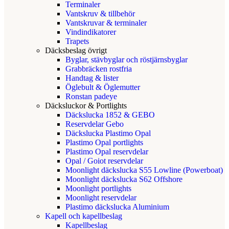
Terminaler
Vantskruv & tillbehör
Vantskruvar & terminaler
Vindindikatorer
Trapets
Däcksbeslag övrigt
Byglar, stävbyglar och röstjärnsbyglar
Grabbräcken rostfria
Handtag & lister
Öglebult & Öglemutter
Ronstan padeye
Däcksluckor & Portlights
Däckslucka 1852 & GEBO
Reservdelar Gebo
Däckslucka Plastimo Opal
Plastimo Opal portlights
Plastimo Opal reservdelar
Opal / Goiot reservdelar
Moonlight däckslucka S55 Lowline (Powerboat)
Moonlight däckslucka S62 Offshore
Moonlight portlights
Moonlight reservdelar
Plastimo däckslucka Aluminium
Kapell och kapellbeslag
Kapellbeslag