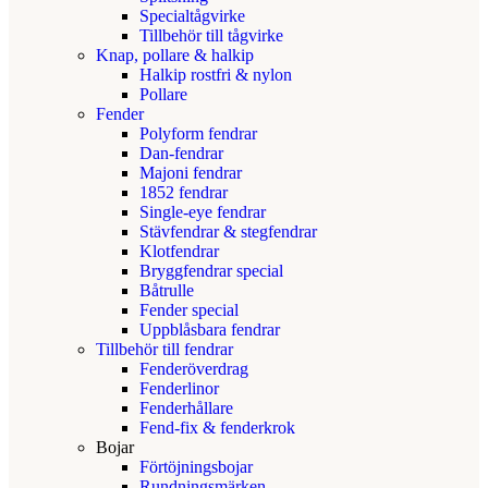
Specialtågvirke
Tillbehör till tågvirke
Knap, pollare & halkip
Halkip rostfri & nylon
Pollare
Fender
Polyform fendrar
Dan-fendrar
Majoni fendrar
1852 fendrar
Single-eye fendrar
Stävfendrar & stegfendrar
Klotfendrar
Bryggfendrar special
Båtrulle
Fender special
Uppblåsbara fendrar
Tillbehör till fendrar
Fenderöverdrag
Fenderlinor
Fenderhållare
Fend-fix & fenderkrok
Bojar
Förtöjningsbojar
Rundningsmärken