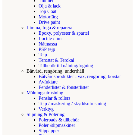
Thinner
Olja & lack
Top Coat
Motorfärg
Drive paint
Limma, foga & reparera
Epoxy, polyester & spartel
Loctite / lim
Nåtmassa
PSP-tejp
Tejp
Terostat & Terokal
Tillbehör till nåtning/fogning
Båtvård, rengöring, underrhåll
Båtvårdsprodukter - vax, rengöring, borstar
Avfuktare
Fenderlister & fönsterlister
Målningsutrustning
Penslar & rollers
Tejp / maskering / skyddsutrustning
Verktyg
Slipning & Polering
Polerpads & tillbehör
Poler-/slipmaskiner
Slippapper