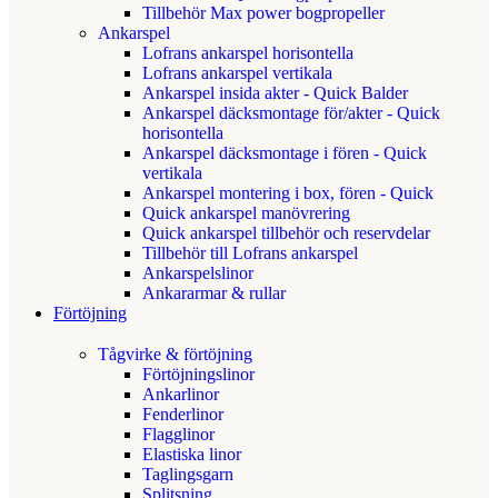
Tillbehör Max power bogpropeller
Ankarspel
Lofrans ankarspel horisontella
Lofrans ankarspel vertikala
Ankarspel insida akter - Quick Balder
Ankarspel däcksmontage för/akter - Quick
horisontella
Ankarspel däcksmontage i fören - Quick
vertikala
Ankarspel montering i box, fören - Quick
Quick ankarspel manövrering
Quick ankarspel tillbehör och reservdelar
Tillbehör till Lofrans ankarspel
Ankarspelslinor
Ankararmar & rullar
Förtöjning
Tågvirke & förtöjning
Förtöjningslinor
Ankarlinor
Fenderlinor
Flagglinor
Elastiska linor
Taglingsgarn
Splitsning