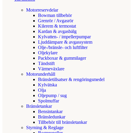
Motorreservdelar
Bowman tillbehör
Grenrör / Avgasrör
Kilerem & termostat
Kardan & avgasbälg
Kylvatten- / impellerpumpar
Ljuddämpare & avgassystem
Olje-/bränsle- och luftfilter
Oljekylare
Packboxar & gummilager
Tändstift
Värmeväxlare
Motorunderhåll
Bränsletillsatser & rengöringsmedel
Kylvätska
Olja
Oljepump / sug
Spolmuffar
Bränsletankar
Bensintankar
Bränsledunkar
Tillbehör till bränsletankar
Styrning & Reglage
Bogpropeller