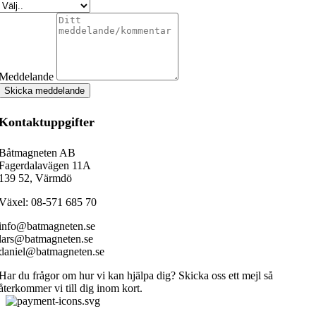
Meddelande
Skicka meddelande
Kontaktuppgifter
Båtmagneten AB
Fagerdalavägen 11A
139 52, Värmdö
Växel: 08-571 685 70
info@batmagneten.se
lars@batmagneten.se
daniel@batmagneten.se
Har du frågor om hur vi kan hjälpa dig? Skicka oss ett mejl så
återkommer vi till dig inom kort.