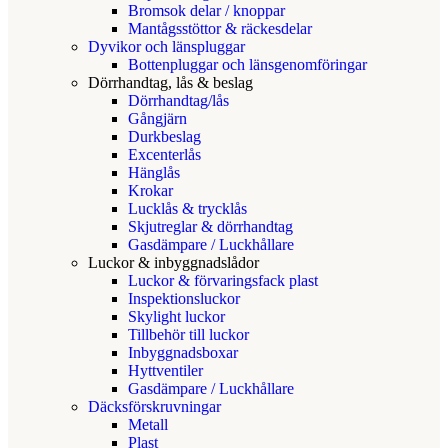
Bromsok delar / knoppar
Mantågsstöttor & räckesdelar
Dyvikor och länspluggar
Bottenpluggar och länsgenomföringar
Dörrhandtag, lås & beslag
Dörrhandtag/lås
Gångjärn
Durkbeslag
Excenterlås
Hänglås
Krokar
Lucklås & trycklås
Skjutreglar & dörrhandtag
Gasdämpare / Luckhållare
Luckor & inbyggnadslådor
Luckor & förvaringsfack plast
Inspektionsluckor
Skylight luckor
Tillbehör till luckor
Inbyggnadsboxar
Hyttventiler
Gasdämpare / Luckhållare
Däcksförskruvningar
Metall
Plast