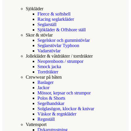
Sjökläder
Fleece & softshell
Racing seglarkläder
Seglarställ
Sjökläder & Offshore ställ
Skor & stövlar
Segelskor och gummistövlar
Seglarstövlar Typhoon
Vadarstövlar
Jollekläder & våtdräkter / torrdräkter
Neoprenboots / strumpor
Smock jacka
Torrdräkter
Crewwear på båten
Baslager
Jackor
Mössor, kepsar och strumpor
Polos & Shorts
Segelhandskar
Solglasögon, klockor & knivar
Väskor & regnkläder
Regnställ
Vattensport
Dykarutrustning