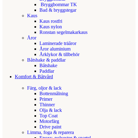
Bryggbommar TK
Bad & bryggstegar
Kaus
Kaus rostfri
Kaus nylon
Ronstan segelmakarkaus
Åror
Laminerade träåror
Åror aluminium
Årklykor & tillbehör
Båtshake & paddlar
Båtshake
Paddlar
Komfort & Båtvård
Färg, oljor & lack
Bottenmålning
Primer
Thinner
Olja & lack
Top Coat
Motorfärg
Drive paint
Limma, foga & reparera
Epoxy, polyester & spartel