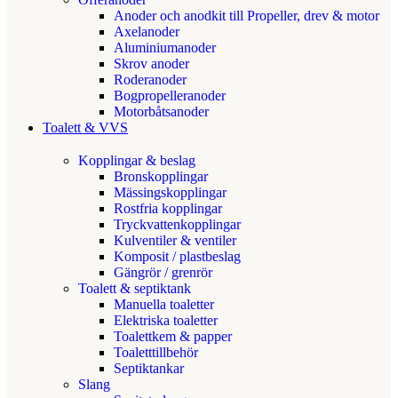
Anoder och anodkit till Propeller, drev & motor
Axelanoder
Aluminiumanoder
Skrov anoder
Roderanoder
Bogpropelleranoder
Motorbåtsanoder
Toalett & VVS
Kopplingar & beslag
Bronskopplingar
Mässingskopplingar
Rostfria kopplingar
Tryckvattenkopplingar
Kulventiler & ventiler
Komposit / plastbeslag
Gängrör / grenrör
Toalett & septiktank
Manuella toaletter
Elektriska toaletter
Toalettkem & papper
Toaletttillbehör
Septiktankar
Slang