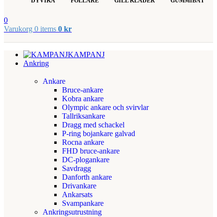
DYVIKA
POLLARE
GILL KLÄDER
GUMMIBÅT
0
Varukorg
0
items
0
kr
KAMPANJ
Ankring
Ankare
Bruce-ankare
Kobra ankare
Olympic ankare och svirvlar
Tallriksankare
Dragg med schackel
P-ring bojankare galvad
Rocna ankare
FHD bruce-ankare
DC-plogankare
Savdragg
Danforth ankare
Drivankare
Ankarsats
Svampankare
Ankringsutrustning