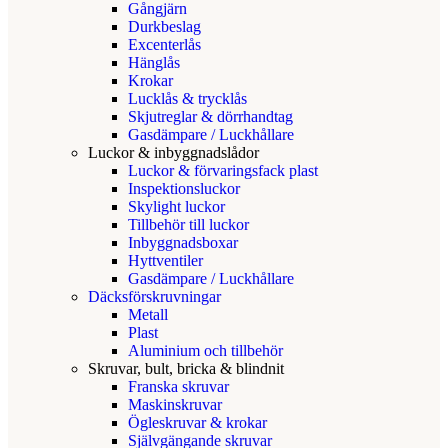
Gångjärn
Durkbeslag
Excenterlås
Hänglås
Krokar
Lucklås & trycklås
Skjutreglar & dörrhandtag
Gasdämpare / Luckhållare
Luckor & inbyggnadslådor
Luckor & förvaringsfack plast
Inspektionsluckor
Skylight luckor
Tillbehör till luckor
Inbyggnadsboxar
Hyttventiler
Gasdämpare / Luckhållare
Däcksförskruvningar
Metall
Plast
Aluminium och tillbehör
Skruvar, bult, bricka & blindnit
Franska skruvar
Maskinskruvar
Ögleskruvar & krokar
Självgängande skruvar