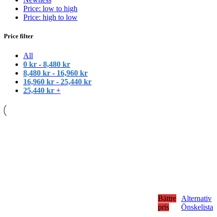
Price: low to high
Price: high to low
Price filter
All
0
kr
-
8,480
kr
8,480
kr
-
16,960
kr
16,960
kr
-
25,440
kr
25,440
kr
+
Bättre
Alternativ
pris
Önskelista