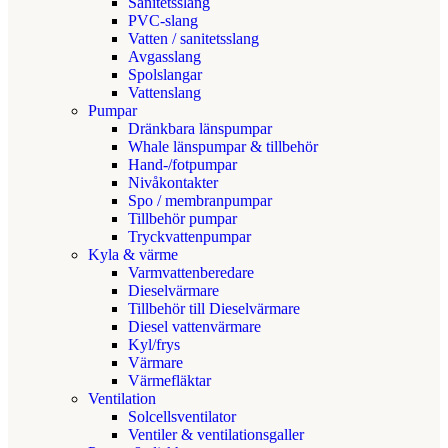
Sanitetsslang
PVC-slang
Vatten / sanitetsslang
Avgasslang
Spolslangar
Vattenslang
Pumpar
Dränkbara länspumpar
Whale länspumpar & tillbehör
Hand-/fotpumpar
Nivåkontakter
Spo / membranpumpar
Tillbehör pumpar
Tryckvattenpumpar
Kyla & värme
Varmvattenberedare
Dieselvärmare
Tillbehör till Dieselvärmare
Diesel vattenvärmare
Kyl/frys
Värmare
Värmefläktar
Ventilation
Solcellsventilator
Ventiler & ventilationsgaller