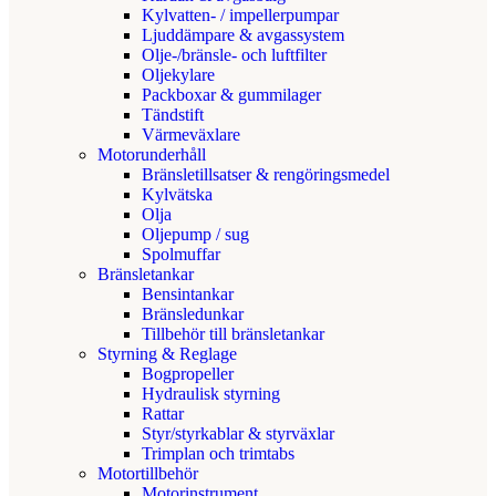
Kylvatten- / impellerpumpar
Ljuddämpare & avgassystem
Olje-/bränsle- och luftfilter
Oljekylare
Packboxar & gummilager
Tändstift
Värmeväxlare
Motorunderhåll
Bränsletillsatser & rengöringsmedel
Kylvätska
Olja
Oljepump / sug
Spolmuffar
Bränsletankar
Bensintankar
Bränsledunkar
Tillbehör till bränsletankar
Styrning & Reglage
Bogpropeller
Hydraulisk styrning
Rattar
Styr/styrkablar & styrväxlar
Trimplan och trimtabs
Motortillbehör
Motorinstrument