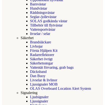
Barnvästar
Hundvästar
Räddningsvästar
Seglar-/jollevästar
SOLAS godkända västar
Tillbehör till flytvästar
Vattensportvästar
livselar / selar
Säkerhet
Brandsläckare
Livbojar
Första Hjälpen Kit
Radarreflektorer
Säkerhet övrigt
Säkerhetsstegar
Vattentät förvaring, grab bags
Däcksband
Dan Buoy
Livselar & livlinor
Ljussignaler MOB
OLAS Overboard Location Alert System
Signalering
Ljudsignaler
Ljussignaler