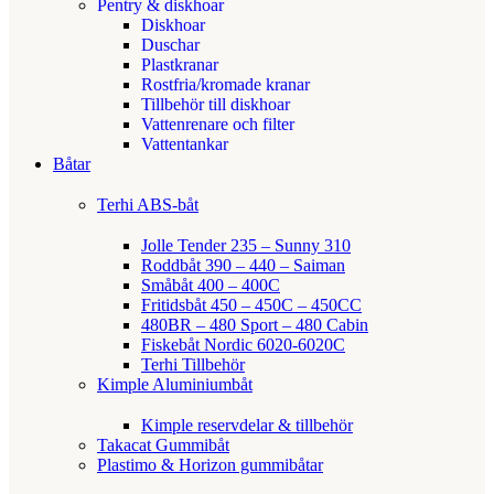
Pentry & diskhoar
Diskhoar
Duschar
Plastkranar
Rostfria/kromade kranar
Tillbehör till diskhoar
Vattenrenare och filter
Vattentankar
Båtar
Terhi ABS-båt
Jolle Tender 235 – Sunny 310
Roddbåt 390 – 440 – Saiman
Småbåt 400 – 400C
Fritidsbåt 450 – 450C – 450CC
480BR – 480 Sport – 480 Cabin
Fiskebåt Nordic 6020-6020C
Terhi Tillbehör
Kimple Aluminiumbåt
Kimple reservdelar & tillbehör
Takacat Gummibåt
Plastimo & Horizon gummibåtar