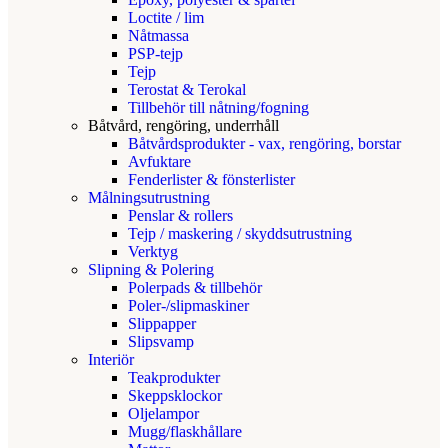
Loctite / lim
Nåtmassa
PSP-tejp
Tejp
Terostat & Terokal
Tillbehör till nåtning/fogning
Båtvård, rengöring, underrhåll
Båtvårdsprodukter - vax, rengöring, borstar
Avfuktare
Fenderlister & fönsterlister
Målningsutrustning
Penslar & rollers
Tejp / maskering / skyddsutrustning
Verktyg
Slipning & Polering
Polerpads & tillbehör
Poler-/slipmaskiner
Slippapper
Slipsvamp
Interiör
Teakprodukter
Skeppsklockor
Oljelampor
Mugg/flaskhållare