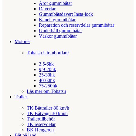
Åror gummibåtar
Dävertar
Gummibåtsdävert Insta-lock
Kapell gummibåtar
Reparation och reservdelar gummibåtar
Underhåll gummibåtar
Väskor gummibåtar
Motorer
Tohatsu Utombordare
3,5-6hk
9,9-20hk
25-30hk
40-60hk
75-250hk
Läs mer om Tohatsu
Trailer
TK Båttrailer 80 km/h
TK Båtvagn 30 km/h
Trailertillbehör
TK reservdelar
BK Hengeren
Båt på land