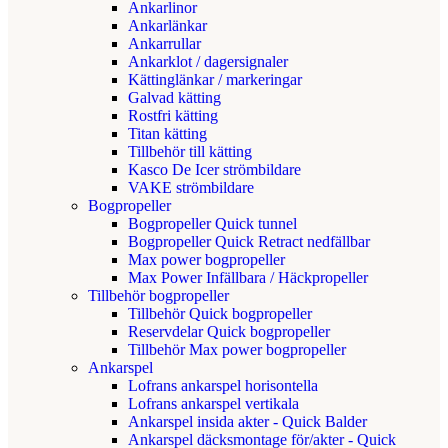
Ankarlinor
Ankarlänkar
Ankarrullar
Ankarklot / dagersignaler
Kättinglänkar / markeringar
Galvad kätting
Rostfri kätting
Titan kätting
Tillbehör till kätting
Kasco De Icer strömbildare
VAKE strömbildare
Bogpropeller
Bogpropeller Quick tunnel
Bogpropeller Quick Retract nedfällbar
Max power bogpropeller
Max Power Infällbara / Häckpropeller
Tillbehör bogpropeller
Tillbehör Quick bogpropeller
Reservdelar Quick bogpropeller
Tillbehör Max power bogpropeller
Ankarspel
Lofrans ankarspel horisontella
Lofrans ankarspel vertikala
Ankarspel insida akter - Quick Balder
Ankarspel däcksmontage för/akter - Quick