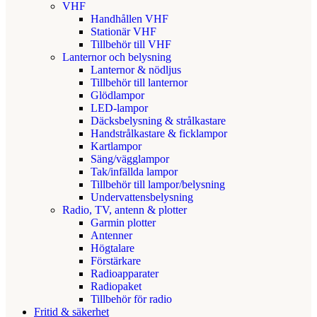
VHF
Handhållen VHF
Stationär VHF
Tillbehör till VHF
Lanternor och belysning
Lanternor & nödljus
Tillbehör till lanternor
Glödlampor
LED-lampor
Däcksbelysning & strålkastare
Handstrålkastare & ficklampor
Kartlampor
Säng/vägglampor
Tak/infällda lampor
Tillbehör till lampor/belysning
Undervattensbelysning
Radio, TV, antenn & plotter
Garmin plotter
Antenner
Högtalare
Förstärkare
Radioapparater
Radiopaket
Tillbehör för radio
Fritid & säkerhet