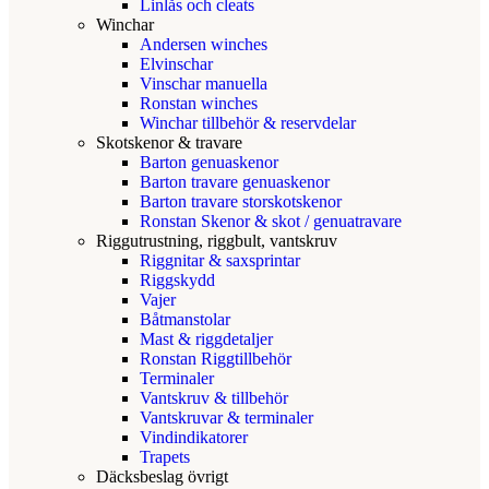
Linlås och cleats
Winchar
Andersen winches
Elvinschar
Vinschar manuella
Ronstan winches
Winchar tillbehör & reservdelar
Skotskenor & travare
Barton genuaskenor
Barton travare genuaskenor
Barton travare storskotskenor
Ronstan Skenor & skot / genuatravare
Riggutrustning, riggbult, vantskruv
Riggnitar & saxsprintar
Riggskydd
Vajer
Båtmanstolar
Mast & riggdetaljer
Ronstan Riggtillbehör
Terminaler
Vantskruv & tillbehör
Vantskruvar & terminaler
Vindindikatorer
Trapets
Däcksbeslag övrigt