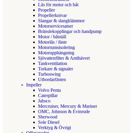
Lås för motor och båt
Propeller
Propellerknivar
Slangar & slangklämmor
Motorservicesatser
Bränslekopplingar och handpump
Motor / båtställ
Motorlås / fäste
Motorrumsisolering
Motorupphängning
Sjövattenfilter & Antihävert
Tankventilation
Torkare & signaler
Turboswing
Utbordarfästen
Impeller
Volvo Penta
Caterpillar
Jabsco
Mercruiser, Mercury & Mariner
OMC, Johnson & Evinrude
Sherwood
Sole Diesel
Verktyg & Övrigt
Offeranoder