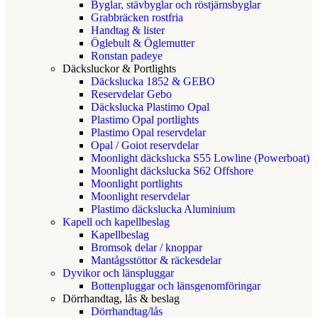
Byglar, stävbyglar och röstjärnsbyglar
Grabbräcken rostfria
Handtag & lister
Öglebult & Öglemutter
Ronstan padeye
Däcksluckor & Portlights
Däckslucka 1852 & GEBO
Reservdelar Gebo
Däckslucka Plastimo Opal
Plastimo Opal portlights
Plastimo Opal reservdelar
Opal / Goiot reservdelar
Moonlight däckslucka S55 Lowline (Powerboat)
Moonlight däckslucka S62 Offshore
Moonlight portlights
Moonlight reservdelar
Plastimo däckslucka Aluminium
Kapell och kapellbeslag
Kapellbeslag
Bromsok delar / knoppar
Mantågsstöttor & räckesdelar
Dyvikor och länspluggar
Bottenpluggar och länsgenomföringar
Dörrhandtag, lås & beslag
Dörrhandtag/lås