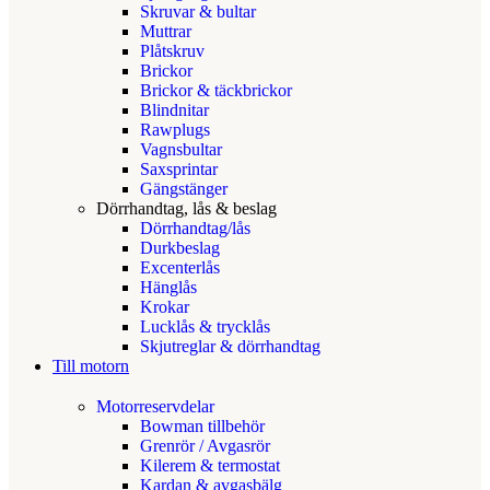
Skruvar & bultar
Muttrar
Plåtskruv
Brickor
Brickor & täckbrickor
Blindnitar
Rawplugs
Vagnsbultar
Saxsprintar
Gängstänger
Dörrhandtag, lås & beslag
Dörrhandtag/lås
Durkbeslag
Excenterlås
Hänglås
Krokar
Lucklås & trycklås
Skjutreglar & dörrhandtag
Till motorn
Motorreservdelar
Bowman tillbehör
Grenrör / Avgasrör
Kilerem & termostat
Kardan & avgasbälg