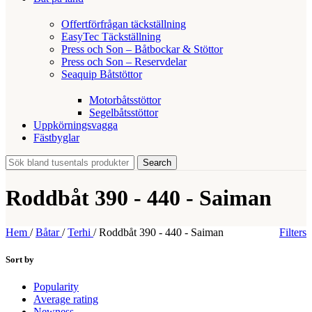
Offertförfrågan täckställning
EasyTec Täckställning
Press och Son – Båtbockar & Stöttor
Press och Son – Reservdelar
Seaquip Båtstöttor
Motorbåtsstöttor
Segelbåtsstöttor
Uppkörningsvagga
Fästbyglar
Search
Roddbåt 390 - 440 - Saiman
Hem
/
Båtar
/
Terhi
/
Roddbåt 390 - 440 - Saiman
Filters
Sort by
Popularity
Average rating
Newness