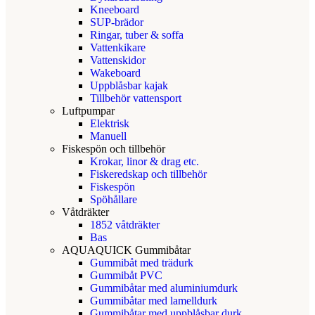
Kneeboard
SUP-brädor
Ringar, tuber & soffa
Vattenkikare
Vattenskidor
Wakeboard
Uppblåsbar kajak
Tillbehör vattensport
Luftpumpar
Elektrisk
Manuell
Fiskespön och tillbehör
Krokar, linor & drag etc.
Fiskeredskap och tillbehör
Fiskespön
Spöhållare
Våtdräkter
1852 våtdräkter
Bas
AQUAQUICK Gummibåtar
Gummibåt med trädurk
Gummibåt PVC
Gummibåtar med aluminiumdurk
Gummibåtar med lamelldurk
Gummibåtar med uppblåsbar durk