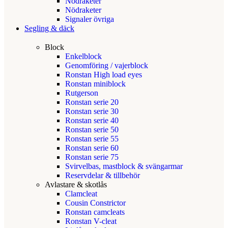
Nödraketer
Nödraketer
Signaler övriga
Segling & däck
Block
Enkelblock
Genomföring / vajerblock
Ronstan High load eyes
Ronstan miniblock
Rutgerson
Ronstan serie 20
Ronstan serie 30
Ronstan serie 40
Ronstan serie 50
Ronstan serie 55
Ronstan serie 60
Ronstan serie 75
Svirvelbas, mastblock & svängarmar
Reservdelar & tillbehör
Avlastare & skotlås
Clamcleat
Cousin Constrictor
Ronstan camcleats
Ronstan V-cleat