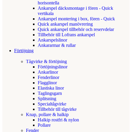
horisontella
Ankarspel däcksmontage i fören - Quick
vertikala
Ankarspel montering i box, fören - Quick
Quick ankarspel manövrering
Quick ankarspel tillbehör och reservdelar
Tillbehör till Lofrans ankarspel
Ankarspelslinor
Ankararmar & rullar
Förtöjning
Tågvirke & förtöjning
Förtöjningslinor
Ankarlinor
Fenderlinor
Flagglinor
Elastiska linor
Taglingsgarn
Splitsning
Specialtågvirke
Tillbehör till tågvirke
Knap, pollare & halkip
Halkip rostfri & nylon
Pollare
Fender