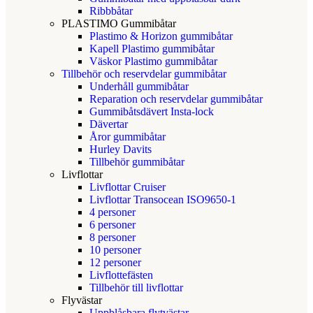
Ribbbåtar
PLASTIMO Gummibåtar
Plastimo & Horizon gummibåtar
Kapell Plastimo gummibåtar
Väskor Plastimo gummibåtar
Tillbehör och reservdelar gummibåtar
Underhåll gummibåtar
Reparation och reservdelar gummibåtar
Gummibåtsdävert Insta-lock
Dävertar
Åror gummibåtar
Hurley Davits
Tillbehör gummibåtar
Livflottar
Livflottar Cruiser
Livflottar Transocean ISO9650-1
4 personer
6 personer
8 personer
10 personer
12 personer
Livflottefästen
Tillbehör till livflottar
Flyvästar
Uppblåsbara flytvästar