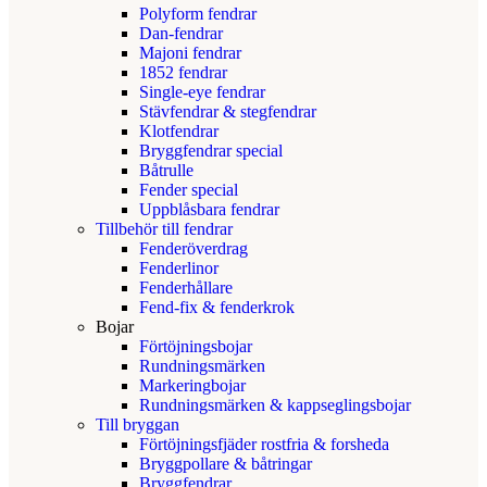
Polyform fendrar
Dan-fendrar
Majoni fendrar
1852 fendrar
Single-eye fendrar
Stävfendrar & stegfendrar
Klotfendrar
Bryggfendrar special
Båtrulle
Fender special
Uppblåsbara fendrar
Tillbehör till fendrar
Fenderöverdrag
Fenderlinor
Fenderhållare
Fend-fix & fenderkrok
Bojar
Förtöjningsbojar
Rundningsmärken
Markeringbojar
Rundningsmärken & kappseglingsbojar
Till bryggan
Förtöjningsfjäder rostfria & forsheda
Bryggpollare & båtringar
Bryggfendrar