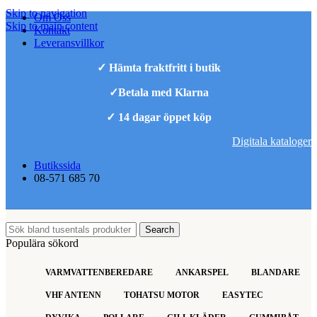
Skip to navigation
Om Oss
Skip to main content
Kontakt
Leveransvillkor
✓ Hämta fraktfritt i butik
✓Betala med Klarna
✓ 14 dagar öppet köp
Digitala kataloger
Butikssida
08-571 685 70
Search
Populära sökord
VARMVATTENBEREDARE
ANKARSPEL
BLANDARE
VHF ANTENN
TOHATSU MOTOR
EASYTEC