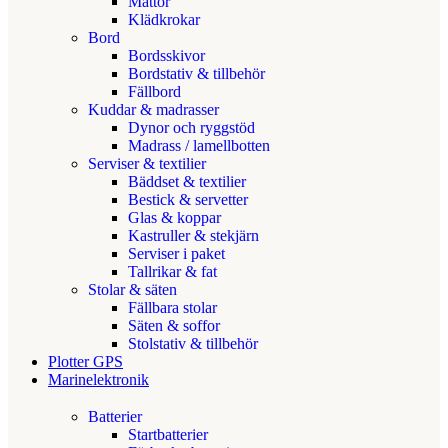
Mattor
Klädkrokar
Bord
Bordsskivor
Bordstativ & tillbehör
Fällbord
Kuddar & madrasser
Dynor och ryggstöd
Madrass / lamellbotten
Serviser & textilier
Bäddset & textilier
Bestick & servetter
Glas & koppar
Kastruller & stekjärn
Serviser i paket
Tallrikar & fat
Stolar & säten
Fällbara stolar
Säten & soffor
Stolstativ & tillbehör
Plotter GPS
Marinelektronik
Batterier
Startbatterier