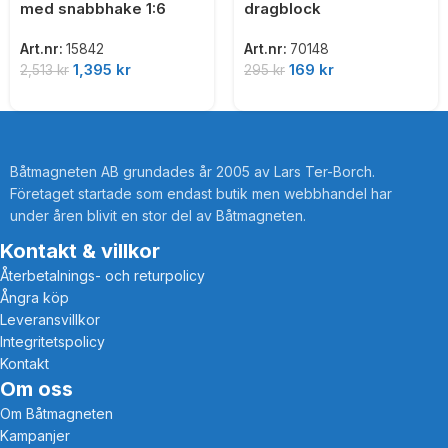
med snabbhake 1:6
dragblock
Art.nr:
15842
Art.nr:
70148
1,395
kr
169
kr
2,513
kr
295
kr
Båtmagneten AB grundades år 2005 av Lars Ter-Borch.
Företaget startade som endast butik men webbhandel har
under åren blivit en stor del av Båtmagneten.
Kontakt & villkor
Återbetalnings- och returpolicy
Ångra köp
Leveransvillkor
Integritetspolicy
Kontakt
Om oss
Om Båtmagneten
Kampanjer