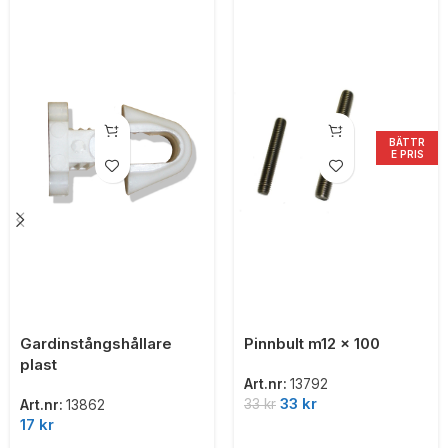
BÄTTR
E PRIS
Gardinstångshållare
Pinnbult m12 x 100
plast
Art.nr:
13792
33
kr
33
kr
Art.nr:
13862
17
kr