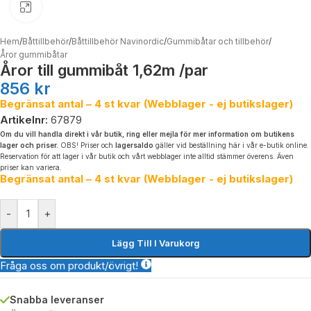
Click to enlarge
Hem
/
Båttillbehör
/
Båttillbehör Navinordic
/
Gummibåtar och tillbehör
/
Åror gummibåtar
Åror till gummibåt 1,62m /par
856
kr
Begränsat antal – 4 st kvar (Webblager - ej butikslager)
Artikelnr:
67879
Om du vill handla direkt i vår butik, ring eller mejla för mer information om butikens
lager och priser.
OBS! Priser och
lagersaldo
gäller vid beställning här i vår e-butik online.
Reservation för att lager i vår butik och vårt webblager inte alltid stämmer överens. Även
priser kan variera.
Begränsat antal – 4 st kvar (Webblager - ej butikslager)
-
+
Lägg Till I Varukorg
Fråga oss om produkt/övrigt!
Snabba leveranser