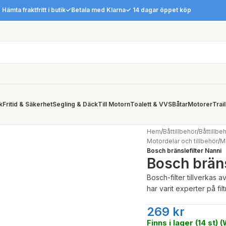
 Hämta fraktfritt i butik
✓Betala med Klarna
✓ 14 dagar öppet köp
k
Fritid & Säkerhet
Segling & Däck
Till Motorn
Toalett & VVS
Båtar
Motorer
Trai
Hem
/
Båttillbehör
/
Båttillbe
Motordelar och tillbehör
/
M
Bosch bränslefilter Nanni
Bosch bräns
Bosch-filter tillverkas
har varit experter på fil
269
kr
Finns i lager (14 st)