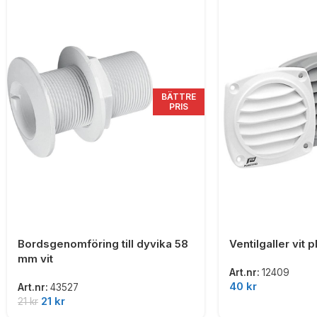
BÄTTRE
PRIS
Bordsgenomföring till dyvika 58
Ventilgaller vit
mm vit
Art.nr:
12409
40
kr
Art.nr:
43527
21
kr
21
kr