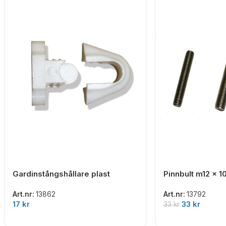
Gardinstångshållare plast
Pinnbult m12 x 1
Art.nr:
13862
Art.nr:
13792
17
kr
33
kr
33
kr