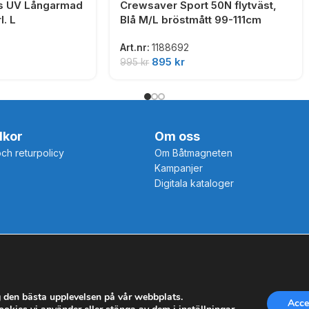
’s UV Långarmad
Crewsaver Sport 50N flytväst,
l. L
Blå M/L bröstmått 99-111cm
Art.nr:
1188692
895
kr
995
kr
lkor
Om oss
och returpolicy
Om Båtmagneten
Kampanjer
Digitala kataloger
g den bästa upplevelsen på vår webbplats.
Acce