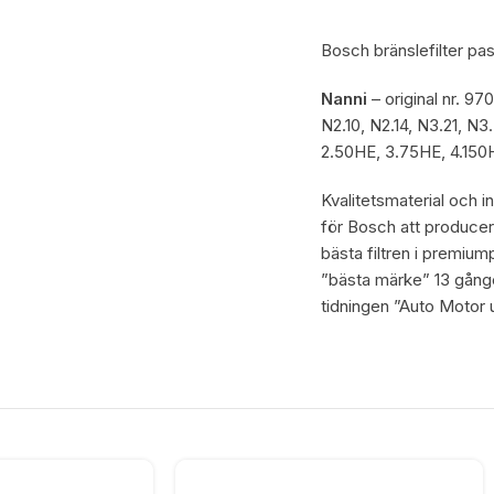
Bosch bränslefilter pa
Nanni
– original nr. 9
N2.10, N2.14, N3.21, N3
2.50HE, 3.75HE, 4.150
Kvalitetsmaterial och i
för Bosch att producer
bästa filtren i premiu
”bästa märke” 13 gånger
tidningen ”Auto Motor 