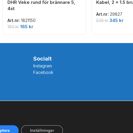
DHR Veke rund för brännare 5,
Kabel, 2 x 1.5 b
4st
Art.nr:
29827
345
kr
529
kr
Art.nr:
1821150
165
kr
180
kr
Socialt
Instagram
Facebook
ptera
Inställningar