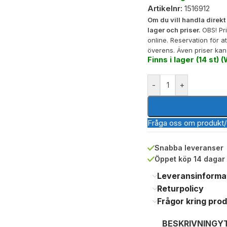
Artikelnr:
1516912
Om du vill handla direkt 
lager och priser.
OBS! Pr
online. Reservation för a
överens. Även priser kan
Finns i lager (14 st)
-
+
Fråga oss om produkt/
Snabba leveranser
Öppet köp 14 dagar
Leveransinforma
Returpolicy
Frågor kring pro
BESKRIVNING
Y