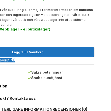
i vår butik, ring eller mejla för mer information om butikens
iser och
lagersaldo
gäller vid beställning här i vår e-butik
tt lager i vår butik och vårt webblager inte alltid stämmer
 variera.
 (Webblager - ej butikslager)
Lägg Till I Varukorg
övrigt!
Säkra betalningar
Snabb kundtjänst
tion
dukt? Kontakta oss
TTERLIGARE INFORMATION
RECENSIONER (0)