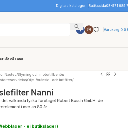
Digitala kataloger
Butikssida
08-571 685 
Varukorg
0
0
ler
Båt På Land
hör Nautec
/
Styrning och motortillbehör
/
otorreservdelar
/
Olje-/bränsle- och luftfilter
/
lefilter Nanni
 av det välkända tyska företaget Robert Bosch GmbH, de
trerelement i mer än 80 år.
 (Webblager - ej butikslager)