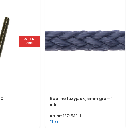
BÄTTRE
PRIS
00
Robline lazyjack, 5mm grå – 1
mtr
Art.nr:
1374543-1
11
kr