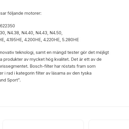
ssar följande motorer:
70622350
.30, N4.38, N4.40, N4.43, N4.50,
HE, 4.195HE, 4.200HE, 4.220HE, 5.280HE
nnovativ teknologi, samt en mängd tester gör det möjligt
a produkter av mycket hög kvalitet. Det är ett av de
mprissegmentet. Bosch-filter har röstats fram som
 i rad i kategorin filter av läsarna av den tyska
und Sport”.