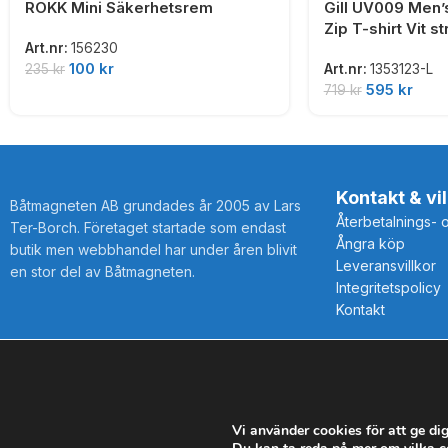
ROKK Mini Säkerhetsrem
Gill UV009 Men
Zip T-shirt Vit str
Art.nr:
156230
100
kr
235
kr
Art.nr:
1353123-L
595
kr
719
kr
Kontakt & vil
Båtmagneten AB grundades år 2005 av Lars
Återbetalnings- 
Ter-Borch. Företaget startade som endast
Ångra köp
butik men webbhandel har under åren blivit
Leveransvillkor
en stor del av Båtmagneten.
Integritetspolicy
Kontakt
Alla rättigheter förbehållna Båtmagneten AB @2025
Vi använder cookies för att ge di