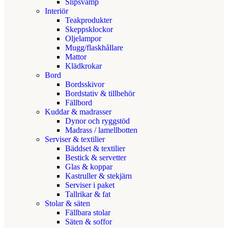
Slipsvamp
Interiör
Teakprodukter
Skeppsklockor
Oljelampor
Mugg/flaskhållare
Mattor
Klädkrokar
Bord
Bordsskivor
Bordstativ & tillbehör
Fällbord
Kuddar & madrasser
Dynor och ryggstöd
Madrass / lamellbotten
Serviser & textilier
Bäddset & textilier
Bestick & servetter
Glas & koppar
Kastruller & stekjärn
Serviser i paket
Tallrikar & fat
Stolar & säten
Fällbara stolar
Säten & soffor