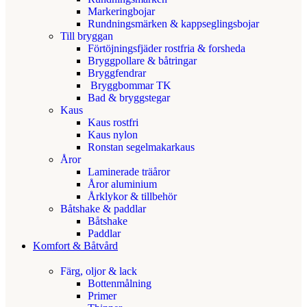
Markeringbojar
Rundningsmärken & kappseglingsbojar
Till bryggan
Förtöjningsfjäder rostfria & forsheda
Bryggpollare & båtringar
Bryggfendrar
Bryggbommar TK
Bad & bryggstegar
Kaus
Kaus rostfri
Kaus nylon
Ronstan segelmakarkaus
Åror
Laminerade träåror
Åror aluminium
Årklykor & tillbehör
Båtshake & paddlar
Båtshake
Paddlar
Komfort & Båtvård
Färg, oljor & lack
Bottenmålning
Primer