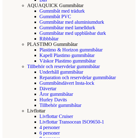
AQUAQUICK Gummibåtar
Gummibåt med trädurk
Gummibåt PVC
Gummibåtar med aluminiumdurk
Gummibåtar med lamelldurk
Gummibåtar med uppblåsbar durk
Ribbbåtar
PLASTIMO Gummibåtar
Plastimo & Horizon gummibåtar
Kapell Plastimo gummibåtar
Väskor Plastimo gummibåtar
Tillbehör och reservdelar gummibåtar
Underhåll gummibåtar
Reparation och reservdelar gummibåtar
Gummibåtsdävert Insta-lock
Dävertar
Åror gummibåtar
Hurley Davits
Tillbehör gummibåtar
Livflottar
Livflottar Cruiser
Livflottar Transocean ISO9650-1
4 personer
6 personer