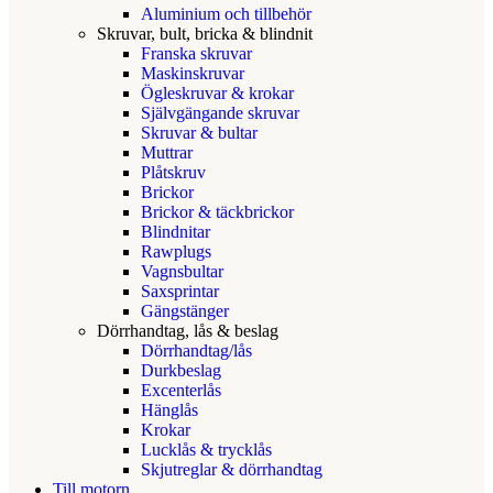
Aluminium och tillbehör
Skruvar, bult, bricka & blindnit
Franska skruvar
Maskinskruvar
Ögleskruvar & krokar
Självgängande skruvar
Skruvar & bultar
Muttrar
Plåtskruv
Brickor
Brickor & täckbrickor
Blindnitar
Rawplugs
Vagnsbultar
Saxsprintar
Gängstänger
Dörrhandtag, lås & beslag
Dörrhandtag/lås
Durkbeslag
Excenterlås
Hänglås
Krokar
Lucklås & trycklås
Skjutreglar & dörrhandtag
Till motorn