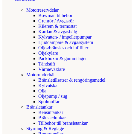
Motorreservdelar
Bowman tillbehör
Grenrör / Avgasrör
Kilerem & termostat
Kardan & avgasbälg
Kylvatten- / impellerpumpar
Ljuddämpare & avgassystem
Olje-/bränsle- och luftfilter
Oljekylare
Packboxar & gummilager
Tändstift
Värmeväxlare
Motorunderhåll
Bränsletillsatser & rengöringsmedel
Kylvätska
Olja
Oljepump / sug
Spolmuffar
Bränsletankar
Bensintankar
Bränsledunkar
Tillbehör till bränsletankar
Styrning & Reglage
Bogpropeller