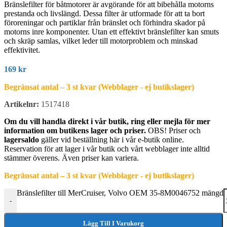
Bränslefilter för båtmotorer är avgörande för att bibehålla motorns
prestanda och livslängd. Dessa filter är utformade för att ta bort
föroreningar och partiklar från bränslet och förhindra skador på
motorns inre komponenter. Utan ett effektivt bränslefilter kan smuts
och skräp samlas, vilket leder till motorproblem och minskad
effektivitet.
169
kr
Begränsat antal – 3 st kvar (Webblager - ej butikslager)
Artikelnr:
1517418
Om du vill handla direkt i vår butik, ring eller mejla för mer
information om butikens lager och priser.
OBS! Priser och
lagersaldo
gäller vid beställning här i vår e-butik online.
Reservation för att lager i vår butik och vårt webblager inte alltid
stämmer överens. Även priser kan variera.
Begränsat antal – 3 st kvar (Webblager - ej butikslager)
Bränslefilter till MerCruiser, Volvo OEM 35-8M0046752 mängd
-
Lägg Till I Varukorg