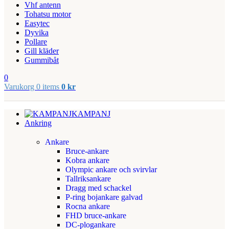
Vhf antenn
Tohatsu motor
Easytec
Dyvika
Pollare
Gill kläder
Gummibåt
0
Varukorg
0
items
0
kr
KAMPANJ
Ankring
Ankare
Bruce-ankare
Kobra ankare
Olympic ankare och svirvlar
Tallriksankare
Dragg med schackel
P-ring bojankare galvad
Rocna ankare
FHD bruce-ankare
DC-plogankare