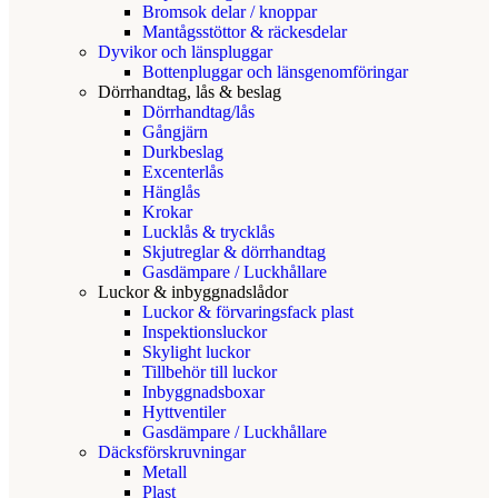
Bromsok delar / knoppar
Mantågsstöttor & räckesdelar
Dyvikor och länspluggar
Bottenpluggar och länsgenomföringar
Dörrhandtag, lås & beslag
Dörrhandtag/lås
Gångjärn
Durkbeslag
Excenterlås
Hänglås
Krokar
Lucklås & trycklås
Skjutreglar & dörrhandtag
Gasdämpare / Luckhållare
Luckor & inbyggnadslådor
Luckor & förvaringsfack plast
Inspektionsluckor
Skylight luckor
Tillbehör till luckor
Inbyggnadsboxar
Hyttventiler
Gasdämpare / Luckhållare
Däcksförskruvningar
Metall
Plast