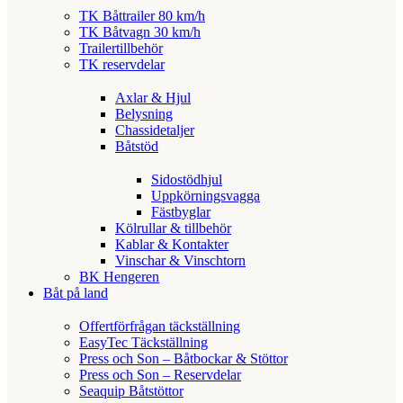
TK Båttrailer 80 km/h
TK Båtvagn 30 km/h
Trailertillbehör
TK reservdelar
Axlar & Hjul
Belysning
Chassidetaljer
Båtstöd
Sidostödhjul
Uppkörningsvagga
Fästbyglar
Kölrullar & tillbehör
Kablar & Kontakter
Vinschar & Vinschtorn
BK Hengeren
Båt på land
Offertförfrågan täckställning
EasyTec Täckställning
Press och Son – Båtbockar & Stöttor
Press och Son – Reservdelar
Seaquip Båtstöttor