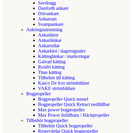
Savdragg
Danforth ankare
Drivankare
Ankarsats
Svampankare
Ankringsutrustning
Ankarlinor
Ankarlänkar
Ankarrullar
Ankarklot / dagersignaler
Kättinglänkar / markeringar
Galvad kätting
Rostfri kätting
Titan kätting
Tillbehör till kätting
Kasco De Icer strömbildare
VAKE strömbildare
Bogpropeller
Bogpropeller Quick tunnel
Bogpropeller Quick Retract nedfällbar
Max power bogpropeller
Max Power Infällbara / Häckpropeller
Tillbehör bogpropeller
Tillbehör Quick bogpropeller
Reservdelar Quick bogpropeller