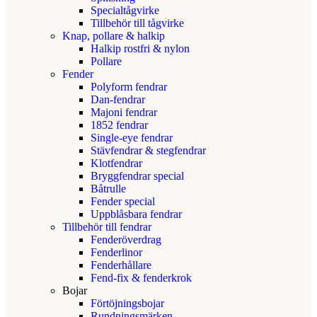
Specialtågvirke
Tillbehör till tågvirke
Knap, pollare & halkip
Halkip rostfri & nylon
Pollare
Fender
Polyform fendrar
Dan-fendrar
Majoni fendrar
1852 fendrar
Single-eye fendrar
Stävfendrar & stegfendrar
Klotfendrar
Bryggfendrar special
Båtrulle
Fender special
Uppblåsbara fendrar
Tillbehör till fendrar
Fenderöverdrag
Fenderlinor
Fenderhållare
Fend-fix & fenderkrok
Bojar
Förtöjningsbojar
Rundningsmärken