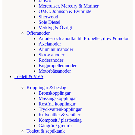
Jabsco
Mercruiser, Mercury & Mariner
OMC, Johnson & Evinrude
Sherwood
Sole Diesel
Verktyg & Övrigt
Offeranoder
Anoder och anodkit till Propeller, drev & motor
Axelanoder
Aluminiumanoder
Skrov anoder
Roderanoder
Bogpropelleranoder
Motorbåtsanoder
Toalett & VVS
Kopplingar & beslag
Bronskopplingar
Mässingskopplingar
Rostfria kopplingar
Tryckvattenkopplingar
Kulventiler & ventiler
Komposit / plastbeslag
Gängrör / grenrör
Toalett & septiktank