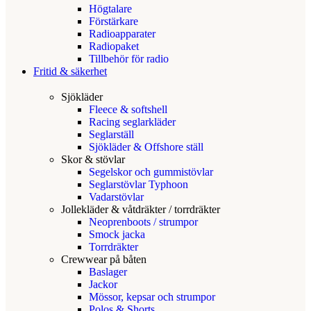
Högtalare
Förstärkare
Radioapparater
Radiopaket
Tillbehör för radio
Fritid & säkerhet
Sjökläder
Fleece & softshell
Racing seglarkläder
Seglarställ
Sjökläder & Offshore ställ
Skor & stövlar
Segelskor och gummistövlar
Seglarstövlar Typhoon
Vadarstövlar
Jollekläder & våtdräkter / torrdräkter
Neoprenboots / strumpor
Smock jacka
Torrdräkter
Crewwear på båten
Baslager
Jackor
Mössor, kepsar och strumpor
Polos & Shorts