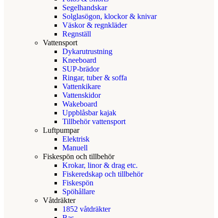
Segelhandskar
Solglasögon, klockor & knivar
Väskor & regnkläder
Regnställ
Vattensport
Dykarutrustning
Kneeboard
SUP-brädor
Ringar, tuber & soffa
Vattenkikare
Vattenskidor
Wakeboard
Uppblåsbar kajak
Tillbehör vattensport
Luftpumpar
Elektrisk
Manuell
Fiskespön och tillbehör
Krokar, linor & drag etc.
Fiskeredskap och tillbehör
Fiskespön
Spöhållare
Våtdräkter
1852 våtdräkter
Bas