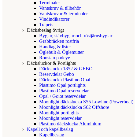
Terminaler
Vantskruv & tillbehör
Vantskruvar & terminaler
Vindindikatorer
Trapets
Däcksbeslag övrigt
Byglar, stävbyglar och röstjärnsbyglar
Grabbräcken rostfria
Handtag & lister
Öglebult & Öglemutter
Ronstan padeye
Däcksluckor & Portlights
Däckslucka 1852 & GEBO
Reservdelar Gebo
Däckslucka Plastimo Opal
Plastimo Opal portlights
Plastimo Opal reservdelar
Opal / Goiot reservdelar
Moonlight däckslucka S55 Lowline (Powerboat)
Moonlight däckslucka S62 Offshore
Moonlight portlights
Moonlight reservdelar
Plastimo däckslucka Aluminium
Kapell och kapellbeslag
Kapellbeslag