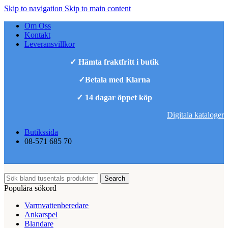
Skip to navigation
Skip to main content
Om Oss
Kontakt
Leveransvillkor
✓ Hämta fraktfritt i butik
✓Betala med Klarna
✓ 14 dagar öppet köp
Digitala kataloger
Butikssida
08-571 685 70
Search
Populära sökord
Varmvattenberedare
Ankarspel
Blandare