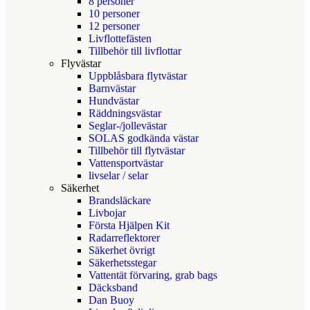
8 personer
10 personer
12 personer
Livflottefästen
Tillbehör till livflottar
Flyvästar
Uppblåsbara flytvästar
Barnvästar
Hundvästar
Räddningsvästar
Seglar-/jollevästar
SOLAS godkända västar
Tillbehör till flytvästar
Vattensportvästar
livselar / selar
Säkerhet
Brandsläckare
Livbojar
Första Hjälpen Kit
Radarreflektorer
Säkerhet övrigt
Säkerhetsstegar
Vattentät förvaring, grab bags
Däcksband
Dan Buoy