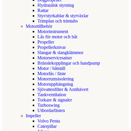
Hydraulisk styrning
Rattar
Styr/styrkablar & styrväxlar
Trimplan och trimtabs
Motortillbehör
Motorinstrument
Lås för motor och båt
Propeller
Propellerknivar
Slangar & slangklämmor
Motorservicesatser
Bränslekopplingar och handpump
Motor / båtställ
Motorlås / fäste
Motorrumsisolering
Motorupphängning
Sjövattenfilter & Antihävert
Tankventilation
Torkare & signaler
Turboswing
Utbordarfästen
Impeller
Volvo Penta
Caterpillar