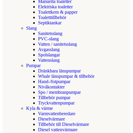
Manuella toaletter
Elektriska toaletter
Toalettkem & papper
Toaletttillbehör
Septiktankar
Slang
Sanitetsslang
PVC-slang
Vatten / sanitetsslang
Avgasslang
Spolslangar
Vattenslang
Pumpar
Dränkbara länspumpar
Whale länspumpar & tillbehör
Hand-/fotpumpar
Nivåkontakter
Spo / membranpumpar
Tillbehör pumpar
Tryckvattenpumpar
Kyla & värme
Varmvattenberedare
Dieselvärmare
Tillbehör till Dieselvärmare
Diesel vattenvärmare