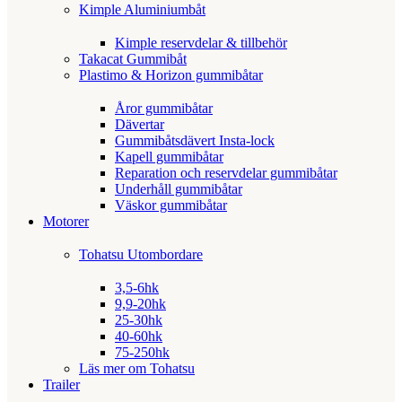
Kimple Aluminiumbåt
Kimple reservdelar & tillbehör
Takacat Gummibåt
Plastimo & Horizon gummibåtar
Åror gummibåtar
Dävertar
Gummibåtsdävert Insta-lock
Kapell gummibåtar
Reparation och reservdelar gummibåtar
Underhåll gummibåtar
Väskor gummibåtar
Motorer
Tohatsu Utombordare
3,5-6hk
9,9-20hk
25-30hk
40-60hk
75-250hk
Läs mer om Tohatsu
Trailer