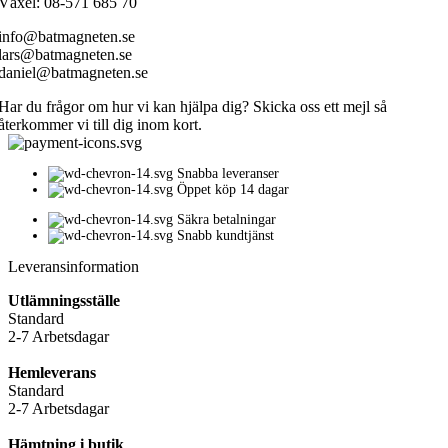
Växel: 08-571 685 70
info@batmagneten.se
lars@batmagneten.se
daniel@batmagneten.se
Har du frågor om hur vi kan hjälpa dig? Skicka oss ett mejl så
återkommer vi till dig inom kort.
Snabba leveranser
Öppet köp 14 dagar
Säkra betalningar
Snabb kundtjänst
Leveransinformation
Utlämningsställe
Standard
2-7 Arbetsdagar
Hemleverans
Standard
2-7 Arbetsdagar
Hämtning i butik