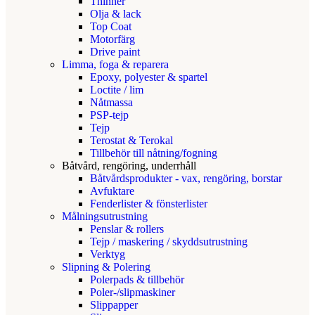
Thinner
Olja & lack
Top Coat
Motorfärg
Drive paint
Limma, foga & reparera
Epoxy, polyester & spartel
Loctite / lim
Nåtmassa
PSP-tejp
Tejp
Terostat & Terokal
Tillbehör till nåtning/fogning
Båtvård, rengöring, underrhåll
Båtvårdsprodukter - vax, rengöring, borstar
Avfuktare
Fenderlister & fönsterlister
Målningsutrustning
Penslar & rollers
Tejp / maskering / skyddsutrustning
Verktyg
Slipning & Polering
Polerpads & tillbehör
Poler-/slipmaskiner
Slippapper