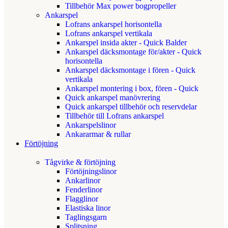
Tillbehör Max power bogpropeller
Ankarspel
Lofrans ankarspel horisontella
Lofrans ankarspel vertikala
Ankarspel insida akter - Quick Balder
Ankarspel däcksmontage för/akter - Quick
horisontella
Ankarspel däcksmontage i fören - Quick
vertikala
Ankarspel montering i box, fören - Quick
Quick ankarspel manövrering
Quick ankarspel tillbehör och reservdelar
Tillbehör till Lofrans ankarspel
Ankarspelslinor
Ankararmar & rullar
Förtöjning
Tågvirke & förtöjning
Förtöjningslinor
Ankarlinor
Fenderlinor
Flagglinor
Elastiska linor
Taglingsgarn
Splitsning