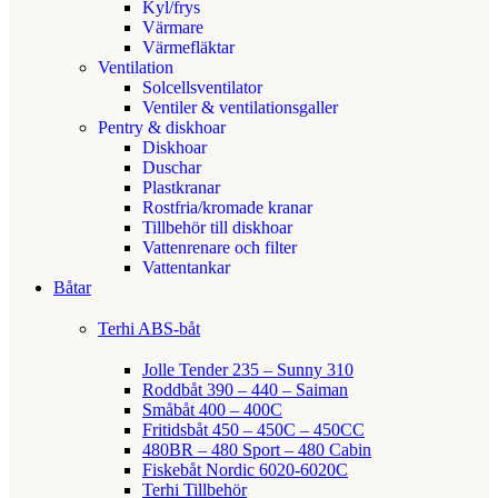
Kyl/frys
Värmare
Värmefläktar
Ventilation
Solcellsventilator
Ventiler & ventilationsgaller
Pentry & diskhoar
Diskhoar
Duschar
Plastkranar
Rostfria/kromade kranar
Tillbehör till diskhoar
Vattenrenare och filter
Vattentankar
Båtar
Terhi ABS-båt
Jolle Tender 235 – Sunny 310
Roddbåt 390 – 440 – Saiman
Småbåt 400 – 400C
Fritidsbåt 450 – 450C – 450CC
480BR – 480 Sport – 480 Cabin
Fiskebåt Nordic 6020-6020C
Terhi Tillbehör