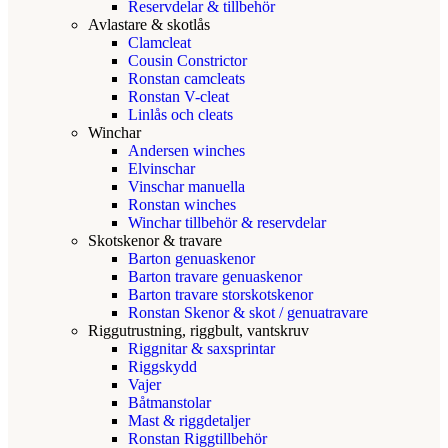
Reservdelar & tillbehör
Avlastare & skotlås
Clamcleat
Cousin Constrictor
Ronstan camcleats
Ronstan V-cleat
Linlås och cleats
Winchar
Andersen winches
Elvinschar
Vinschar manuella
Ronstan winches
Winchar tillbehör & reservdelar
Skotskenor & travare
Barton genuaskenor
Barton travare genuaskenor
Barton travare storskotskenor
Ronstan Skenor & skot / genuatravare
Riggutrustning, riggbult, vantskruv
Riggnitar & saxsprintar
Riggskydd
Vajer
Båtmanstolar
Mast & riggdetaljer
Ronstan Riggtillbehör