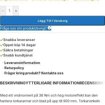
-
+
Lägg Till I Varukorg
Fråga oss om produkt/övrigt!
Snabba leveranser
Öppet köp 14 dagar
Säkra betalningar
Snabb kundtjänst
Leveransinformation
Returpolicy
Frågor kring produkt? Kontakta oss
BESKRIVNING
YTTERLIGARE INFORMATION
RECENSIONER
Med ett vridmoment på 38 Nm och hög motoreffekt kan den
hantera torkararmar och blad på upp till 900 mm. Torkarvinkeln