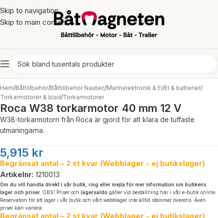
Skip to navigation
Skip to main content
Click to enlarge
Hem
/
Båttillbehör
/
Båttillbehör Nautec
/
Marinelektronik & El
/
El & batterier
/
Torkarmotorer & blad
/
Torkarmotorer
Roca W38 torkarmotor 40 mm 12 V
W38-torkarmotorn från Roca är gjord för att klara de tuffaste
utmaningarna.
5,915
kr
Begränsat antal – 2 st kvar (Webblager - ej butikslager)
Artikelnr:
1210013
Om du vill handla direkt i vår butik, ring eller mejla för mer information om butikens
lager och priser.
OBS! Priser och
lagersaldo
gäller vid beställning här i vår e-butik online.
Reservation för att lager i vår butik och vårt webblager inte alltid stämmer överens. Även
priser kan variera.
Begränsat antal – 2 st kvar (Webblager - ej butikslager)