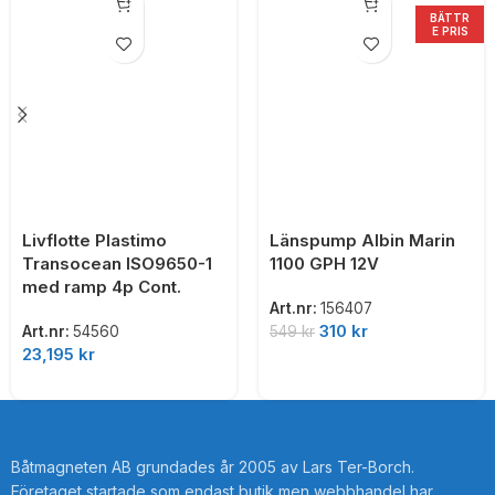
BÄTTR
E PRIS
Livflotte Plastimo
Länspump Albin Marin
Transocean ISO9650-1
1100 GPH 12V
med ramp 4p Cont.
Art.nr:
156407
310
kr
549
kr
Art.nr:
54560
23,195
kr
Båtmagneten AB grundades år 2005 av Lars Ter-Borch.
Företaget startade som endast butik men webbhandel har