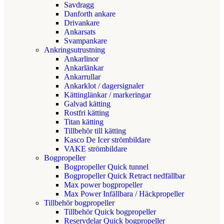
Savdragg
Danforth ankare
Drivankare
Ankarsats
Svampankare
Ankringsutrustning
Ankarlinor
Ankarlänkar
Ankarrullar
Ankarklot / dagersignaler
Kättinglänkar / markeringar
Galvad kätting
Rostfri kätting
Titan kätting
Tillbehör till kätting
Kasco De Icer strömbildare
VAKE strömbildare
Bogpropeller
Bogpropeller Quick tunnel
Bogpropeller Quick Retract nedfällbar
Max power bogpropeller
Max Power Infällbara / Häckpropeller
Tillbehör bogpropeller
Tillbehör Quick bogpropeller
Reservdelar Quick bogpropeller