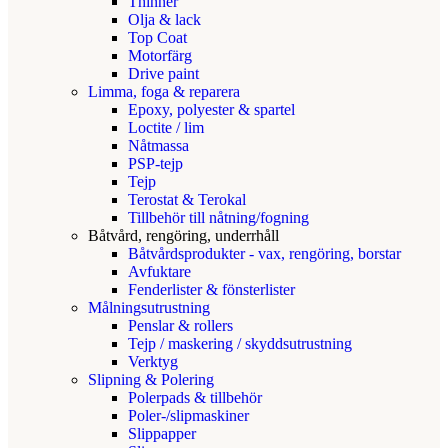
Thinner
Olja & lack
Top Coat
Motorfärg
Drive paint
Limma, foga & reparera
Epoxy, polyester & spartel
Loctite / lim
Nåtmassa
PSP-tejp
Tejp
Terostat & Terokal
Tillbehör till nåtning/fogning
Båtvård, rengöring, underrhåll
Båtvårdsprodukter - vax, rengöring, borstar
Avfuktare
Fenderlister & fönsterlister
Målningsutrustning
Penslar & rollers
Tejp / maskering / skyddsutrustning
Verktyg
Slipning & Polering
Polerpads & tillbehör
Poler-/slipmaskiner
Slippapper