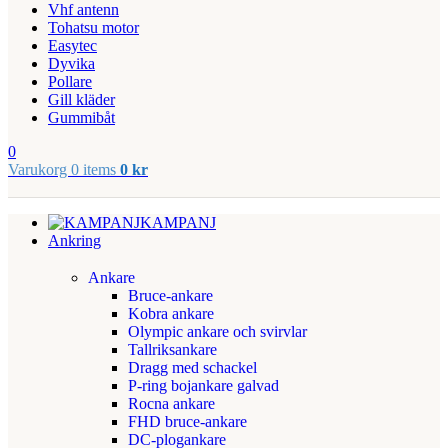
Vhf antenn
Tohatsu motor
Easytec
Dyvika
Pollare
Gill kläder
Gummibåt
0
Varukorg
0
items
0
kr
KAMPANJ
Ankring
Ankare
Bruce-ankare
Kobra ankare
Olympic ankare och svirvlar
Tallriksankare
Dragg med schackel
P-ring bojankare galvad
Rocna ankare
FHD bruce-ankare
DC-plogankare