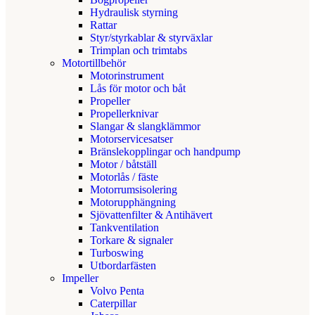
Hydraulisk styrning
Rattar
Styr/styrkablar & styrväxlar
Trimplan och trimtabs
Motortillbehör
Motorinstrument
Lås för motor och båt
Propeller
Propellerknivar
Slangar & slangklämmor
Motorservicesatser
Bränslekopplingar och handpump
Motor / båtställ
Motorlås / fäste
Motorrumsisolering
Motorupphängning
Sjövattenfilter & Antihävert
Tankventilation
Torkare & signaler
Turboswing
Utbordarfästen
Impeller
Volvo Penta
Caterpillar