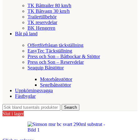
TK Båttrailer 80 km/h
TK Båtvagn 30 km/h
Trailertillbehör
TK reservdelar
BK Hengeren
Båt på land
Offertförfrågan täckställning
EasyTec Täckställning
Press och Son – Båtbockar & Stöttor
Press och Son – Reservdelar
Seaquip Båtstöttor
Motorbåtsstöttor
Segelbåtsstöttor
Uppkörningsvagga
Fästbyglar
Search
Slut i lager