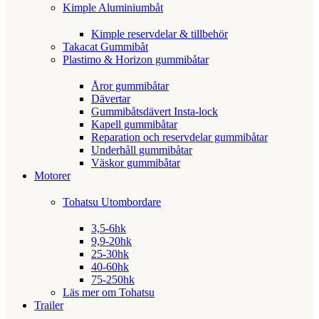
Kimple Aluminiumbåt
Kimple reservdelar & tillbehör
Takacat Gummibåt
Plastimo & Horizon gummibåtar
Åror gummibåtar
Dävertar
Gummibåtsdävert Insta-lock
Kapell gummibåtar
Reparation och reservdelar gummibåtar
Underhåll gummibåtar
Väskor gummibåtar
Motorer
Tohatsu Utombordare
3,5-6hk
9,9-20hk
25-30hk
40-60hk
75-250hk
Läs mer om Tohatsu
Trailer