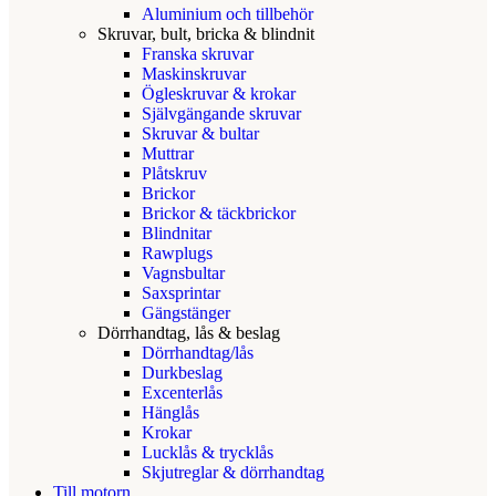
Aluminium och tillbehör
Skruvar, bult, bricka & blindnit
Franska skruvar
Maskinskruvar
Ögleskruvar & krokar
Självgängande skruvar
Skruvar & bultar
Muttrar
Plåtskruv
Brickor
Brickor & täckbrickor
Blindnitar
Rawplugs
Vagnsbultar
Saxsprintar
Gängstänger
Dörrhandtag, lås & beslag
Dörrhandtag/lås
Durkbeslag
Excenterlås
Hänglås
Krokar
Lucklås & trycklås
Skjutreglar & dörrhandtag
Till motorn