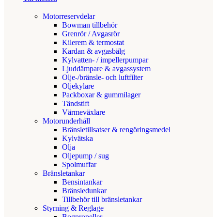
Motorreservdelar
Bowman tillbehör
Grenrör / Avgasrör
Kilerem & termostat
Kardan & avgasbälg
Kylvatten- / impellerpumpar
Ljuddämpare & avgassystem
Olje-/bränsle- och luftfilter
Oljekylare
Packboxar & gummilager
Tändstift
Värmeväxlare
Motorunderhåll
Bränsletillsatser & rengöringsmedel
Kylvätska
Olja
Oljepump / sug
Spolmuffar
Bränsletankar
Bensintankar
Bränsledunkar
Tillbehör till bränsletankar
Styrning & Reglage
Bogpropeller