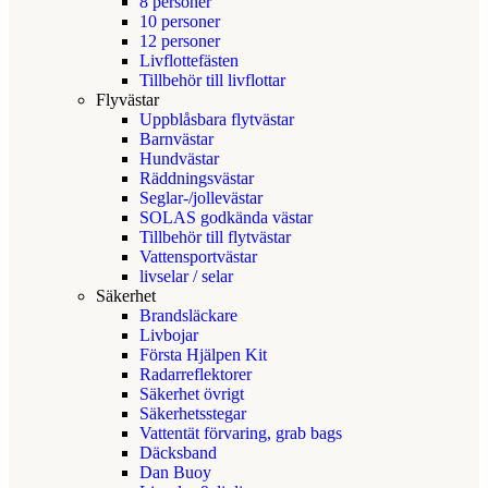
8 personer
10 personer
12 personer
Livflottefästen
Tillbehör till livflottar
Flyvästar
Uppblåsbara flytvästar
Barnvästar
Hundvästar
Räddningsvästar
Seglar-/jollevästar
SOLAS godkända västar
Tillbehör till flytvästar
Vattensportvästar
livselar / selar
Säkerhet
Brandsläckare
Livbojar
Första Hjälpen Kit
Radarreflektorer
Säkerhet övrigt
Säkerhetsstegar
Vattentät förvaring, grab bags
Däcksband
Dan Buoy