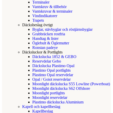
Terminaler
Vantskruv & tillbehör
Vantskruvar & terminaler
Vindindikatorer
Trapets
Däcksbeslag övrigt
Byglar, stävbyglar och röstjärnsbyglar
Grabbräcken rostfria
Handtag & lister
Öglebult & Öglemutter
Ronstan padeye
Däcksluckor & Portlights
Däckslucka 1852 & GEBO
Reservdelar Gebo
Däckslucka Plastimo Opal
Plastimo Opal portlights
Plastimo Opal reservdelar
Opal / Goiot reservdelar
Moonlight däckslucka S55 Lowline (Powerboat)
Moonlight däckslucka S62 Offshore
Moonlight portlights
Moonlight reservdelar
Plastimo däckslucka Aluminium
Kapell och kapellbeslag
Kapellbeslag