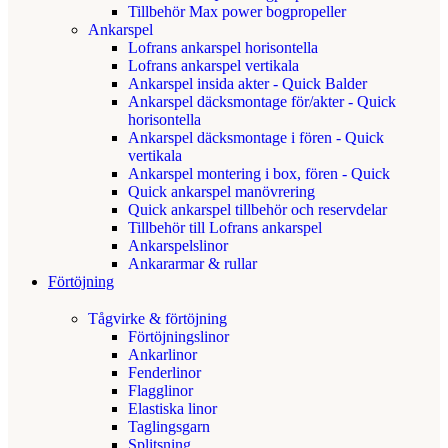
Tillbehör Max power bogpropeller
Ankarspel
Lofrans ankarspel horisontella
Lofrans ankarspel vertikala
Ankarspel insida akter - Quick Balder
Ankarspel däcksmontage för/akter - Quick
horisontella
Ankarspel däcksmontage i fören - Quick
vertikala
Ankarspel montering i box, fören - Quick
Quick ankarspel manövrering
Quick ankarspel tillbehör och reservdelar
Tillbehör till Lofrans ankarspel
Ankarspelslinor
Ankararmar & rullar
Förtöjning
Tågvirke & förtöjning
Förtöjningslinor
Ankarlinor
Fenderlinor
Flagglinor
Elastiska linor
Taglingsgarn
Splitsning