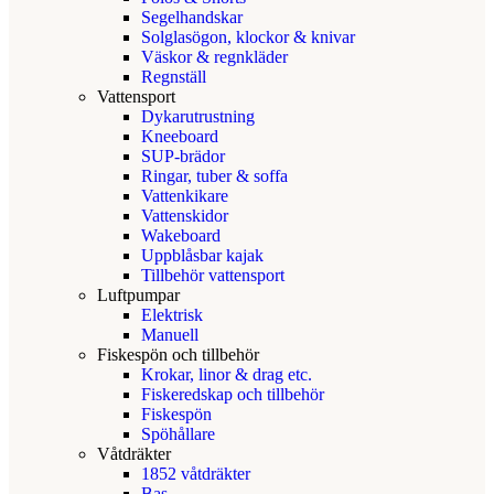
Segelhandskar
Solglasögon, klockor & knivar
Väskor & regnkläder
Regnställ
Vattensport
Dykarutrustning
Kneeboard
SUP-brädor
Ringar, tuber & soffa
Vattenkikare
Vattenskidor
Wakeboard
Uppblåsbar kajak
Tillbehör vattensport
Luftpumpar
Elektrisk
Manuell
Fiskespön och tillbehör
Krokar, linor & drag etc.
Fiskeredskap och tillbehör
Fiskespön
Spöhållare
Våtdräkter
1852 våtdräkter
Bas