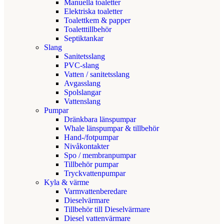
Manuella toaletter
Elektriska toaletter
Toalettkem & papper
Toaletttillbehör
Septiktankar
Slang
Sanitetsslang
PVC-slang
Vatten / sanitetsslang
Avgasslang
Spolslangar
Vattenslang
Pumpar
Dränkbara länspumpar
Whale länspumpar & tillbehör
Hand-/fotpumpar
Nivåkontakter
Spo / membranpumpar
Tillbehör pumpar
Tryckvattenpumpar
Kyla & värme
Varmvattenberedare
Dieselvärmare
Tillbehör till Dieselvärmare
Diesel vattenvärmare