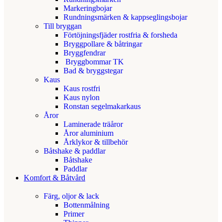
Markeringbojar
Rundningsmärken & kappseglingsbojar
Till bryggan
Förtöjningsfjäder rostfria & forsheda
Bryggpollare & båtringar
Bryggfendrar
Bryggbommar TK
Bad & bryggstegar
Kaus
Kaus rostfri
Kaus nylon
Ronstan segelmakarkaus
Åror
Laminerade träåror
Åror aluminium
Årklykor & tillbehör
Båtshake & paddlar
Båtshake
Paddlar
Komfort & Båtvård
Färg, oljor & lack
Bottenmålning
Primer