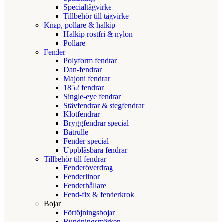
Specialtågvirke
Tillbehör till tågvirke
Knap, pollare & halkip
Halkip rostfri & nylon
Pollare
Fender
Polyform fendrar
Dan-fendrar
Majoni fendrar
1852 fendrar
Single-eye fendrar
Stävfendrar & stegfendrar
Klotfendrar
Bryggfendrar special
Båtrulle
Fender special
Uppblåsbara fendrar
Tillbehör till fendrar
Fenderöverdrag
Fenderlinor
Fenderhållare
Fend-fix & fenderkrok
Bojar
Förtöjningsbojar
Rundningsmärken