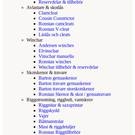
Reservdelar & tillbehör
Avlastare & skotlås
Clamcleat
Cousin Constrictor
Ronstan camcleats
Ronstan V-cleat
Linlås och cleats
Winchar
Andersen winches
Elvinschar
Vinschar manuella
Ronstan winches
Winchar tillbehör & reservdelar
Skotskenor & travare
Barton genuaskenor
Barton travare genuaskenor
Barton travare storskotskenor
Ronstan Skenor & skot / genuatravare
Riggutrustning, riggbult, vantskruv
Riggnitar & saxsprintar
Riggskydd
Vajer
Båtmanstolar
Mast & riggdetaljer
Ronstan Riggtillbehör