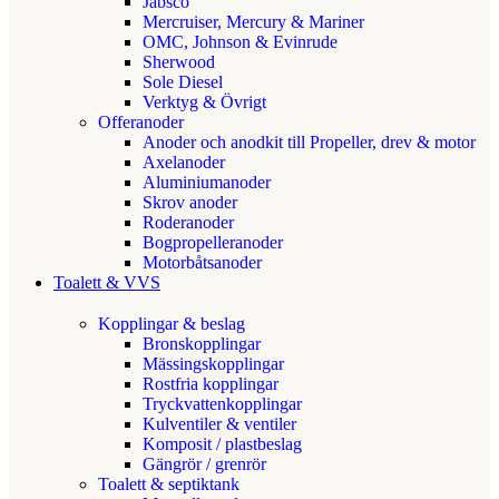
Jabsco
Mercruiser, Mercury & Mariner
OMC, Johnson & Evinrude
Sherwood
Sole Diesel
Verktyg & Övrigt
Offeranoder
Anoder och anodkit till Propeller, drev & motor
Axelanoder
Aluminiumanoder
Skrov anoder
Roderanoder
Bogpropelleranoder
Motorbåtsanoder
Toalett & VVS
Kopplingar & beslag
Bronskopplingar
Mässingskopplingar
Rostfria kopplingar
Tryckvattenkopplingar
Kulventiler & ventiler
Komposit / plastbeslag
Gängrör / grenrör
Toalett & septiktank