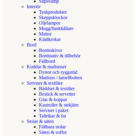
Slipsvamp
Interiör
Teakprodukter
Skeppsklockor
Oljelampor
Mugg/flaskhållare
Mattor
Klädkrokar
Bord
Bordsskivor
Bordstativ & tillbehör
Fällbord
Kuddar & madrasser
Dynor och ryggstöd
Madrass / lamellbotten
Serviser & textilier
Bäddset & textilier
Bestick & servetter
Glas & koppar
Kastruller & stekjärn
Serviser i paket
Tallrikar & fat
Stolar & säten
Fällbara stolar
Säten & soffor