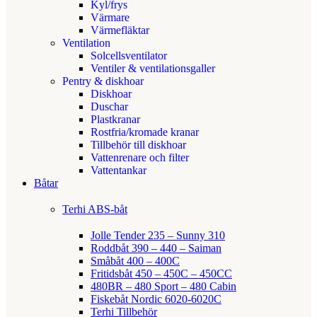
Kyl/frys
Värmare
Värmefläktar
Ventilation
Solcellsventilator
Ventiler & ventilationsgaller
Pentry & diskhoar
Diskhoar
Duschar
Plastkranar
Rostfria/kromade kranar
Tillbehör till diskhoar
Vattenrenare och filter
Vattentankar
Båtar
Terhi ABS-båt
Jolle Tender 235 – Sunny 310
Roddbåt 390 – 440 – Saiman
Småbåt 400 – 400C
Fritidsbåt 450 – 450C – 450CC
480BR – 480 Sport – 480 Cabin
Fiskebåt Nordic 6020-6020C
Terhi Tillbehör