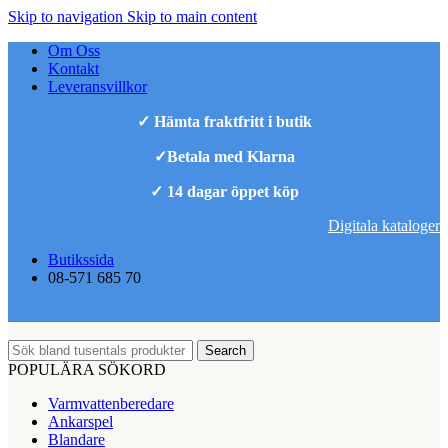
Skip to navigation
Skip to main content
Om Oss
Kontakt
Leveransvillkor
✓ Hämta fraktfritt i butik
✓Betala med Klarna
✓ 14 dagar öppet köp
Digitala kataloger
Butikssida
08-571 685 70
Search
POPULÄRA SÖKORD
Varmvattenberedare
Ankarspel
Blandare