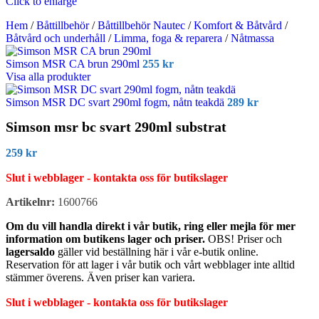
Click to enlarge
Hem
/
Båttillbehör
/
Båttillbehör Nautec
/
Komfort & Båtvård
/
Båtvård och underhåll
/
Limma, foga & reparera
/
Nåtmassa
Simson MSR CA brun 290ml
255
kr
Visa alla produkter
Simson MSR DC svart 290ml fogm, nåtn teakdä
289
kr
Simson msr bc svart 290ml substrat
259
kr
Slut i webblager - kontakta oss för butikslager
Artikelnr:
1600766
Om du vill handla direkt i vår butik, ring eller mejla för mer
information om butikens lager och priser.
OBS! Priser och
lagersaldo
gäller vid beställning här i vår e-butik online.
Reservation för att lager i vår butik och vårt webblager inte alltid
stämmer överens. Även priser kan variera.
Slut i webblager - kontakta oss för butikslager