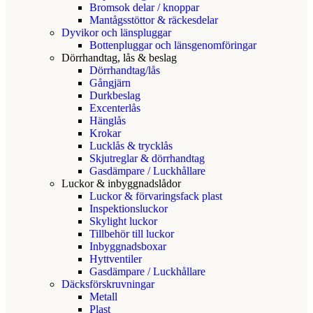
Bromsok delar / knoppar
Mantågsstöttor & räckesdelar
Dyvikor och länspluggar
Bottenpluggar och länsgenomföringar
Dörrhandtag, lås & beslag
Dörrhandtag/lås
Gångjärn
Durkbeslag
Excenterlås
Hänglås
Krokar
Lucklås & trycklås
Skjutreglar & dörrhandtag
Gasdämpare / Luckhållare
Luckor & inbyggnadslådor
Luckor & förvaringsfack plast
Inspektionsluckor
Skylight luckor
Tillbehör till luckor
Inbyggnadsboxar
Hyttventiler
Gasdämpare / Luckhållare
Däcksförskruvningar
Metall
Plast