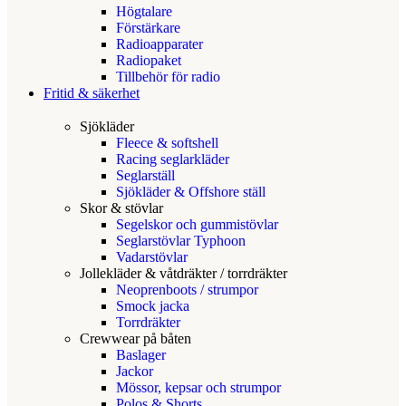
Högtalare
Förstärkare
Radioapparater
Radiopaket
Tillbehör för radio
Fritid & säkerhet
Sjökläder
Fleece & softshell
Racing seglarkläder
Seglarställ
Sjökläder & Offshore ställ
Skor & stövlar
Segelskor och gummistövlar
Seglarstövlar Typhoon
Vadarstövlar
Jollekläder & våtdräkter / torrdräkter
Neoprenboots / strumpor
Smock jacka
Torrdräkter
Crewwear på båten
Baslager
Jackor
Mössor, kepsar och strumpor
Polos & Shorts