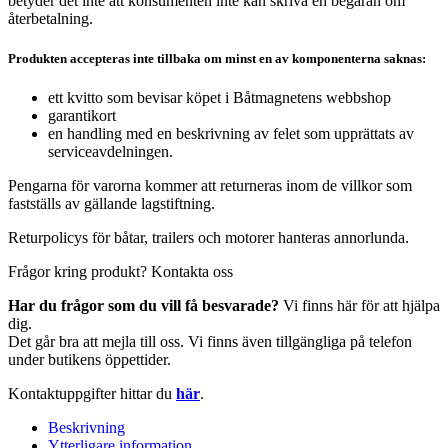
betyder det inte att konsumenten inte kan skriva en begäran om
återbetalning.
Produkten accepteras inte tillbaka om minst en av komponenterna saknas:
ett kvitto som bevisar köpet i Båtmagnetens webbshop
garantikort
en handling med en beskrivning av felet som upprättats av
serviceavdelningen.
Pengarna för varorna kommer att returneras inom de villkor som
fastställs av gällande lagstiftning.
Returpolicys för båtar, trailers och motorer hanteras annorlunda.
Frågor kring produkt? Kontakta oss
Har du frågor som du vill få besvarade?
Vi finns här för att hjälpa
dig.
Det går bra att mejla till oss. Vi finns även tillgängliga på telefon
under butikens öppettider.
Kontaktuppgifter hittar du
här
.
Beskrivning
Ytterligare information