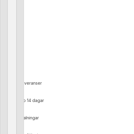
Kontaktuppgifter
Båtmagneten AB
Fagerdalavägen 11A
139 52, Värmdö
Växel: 08-571 685 70
info@batmagneten.se
lars@batmagneten.se
daniel@batmagneten.se
Har du frågor om hur vi kan hjälpa dig? Skicka oss ett mejl så
återkommer vi till dig inom kort.
Snabba leveranser
Öppet köp 14 dagar
Säkra betalningar