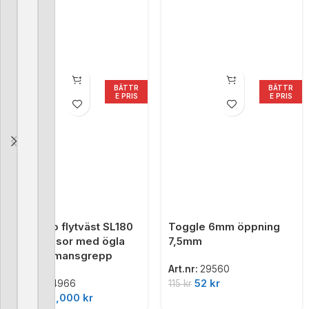
BÄTTR
BÄTTR
E PRIS
E PRIS
Plastimo flytväst SL180
Toggle 6mm öppning
Pro-sensor med ögla
7,5mm
för dödmansgrepp
Art.nr:
29560
52
kr
115
kr
Art.nr:
64966
1,000
kr
1,695
kr