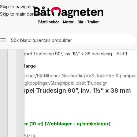
Skip to navigation
Skip to main content
Click to enlarge
Hem
/
Båttillbehör
/
Båttillbehör Navinordic
/
VVS, toaletter & pumpar
/
Rör- & slangkopplingar
/
Slangnippel plast Trudesign
Slangnippel Trudesign 90°, inv. 1½” x 38 mm
slang
169
kr
Finns i lager (10 st) (Webblager - ej butikslager)
Artikelnr:
151413