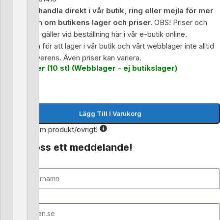
Om du vill handla direkt i vår butik, ring eller mejla för mer
information om butikens lager och priser.
OBS! Priser och
lagersaldo
gäller vid beställning här i vår e-butik online.
Reservation för att lager i vår butik och vårt webblager inte alltid
stämmer överens. Även priser kan variera.
Finns i lager (10 st) (Webblager - ej butikslager)
-
+
Lägg Till I Varukorg
Fråga oss om produkt/övrigt!
Skicka oss ett meddelande!
Namn
E-post