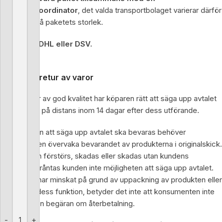
transportkoordinator
, det valda transportbolaget varierar därför
beroende på paketets storlek.
Postnord, DHL eller DSV.
Returpolicy
Byte eller retur av varor
Om varan är av god kvalitet har köparen rätt att säga upp avtalet
som ingåtts på distans inom 14 dagar efter dess utförande.
För att rätten att säga upp avtalet ska bevaras behöver
konsumenten övervaka bevarandet av produkterna i originalskick.
Om enheten förstörs, skadas eller skadas utan kundens
förskyllan, fråntas kunden inte möjligheten att säga upp avtalet.
Om värdet har minskat på grund av uppackning av produkten eller
kontroll av dess funktion, betyder det inte att konsumenten inte
kan skriva en begäran om återbetalning.
-
+