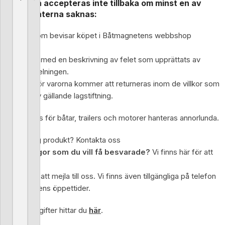
Produkten accepteras inte tillbaka om minst en av
komponenterna saknas:
ett kvitto som bevisar köpet i Båtmagnetens webbshop
garantikort
en handling med en beskrivning av felet som upprättats av
serviceavdelningen.
Pengarna för varorna kommer att returneras inom de villkor som
fastställs av gällande lagstiftning.
Returpolicys för båtar, trailers och motorer hanteras annorlunda.
Frågor kring produkt? Kontakta oss
Har du frågor som du vill få besvarade?
Vi finns här för att
hjälpa dig.
Det går bra att mejla till oss. Vi finns även tillgängliga på telefon
under butikens öppettider.
Kontaktuppgifter hittar du
här
.