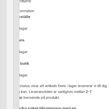
Snabb kundtjänst
Leveransinformation
Utlämningsställe
Standard
2-7 Arbetsdagar
Hemleverans
Standard
2-7 Arbetsdagar
Hämtning i butik
Standard
2-7 Arbetsdagar
Om produktstatus visar att artikeln finns i lager levererar vi till dig
så snabbt vi kan. Leveranstiden är vanligtvis mellan
2-7
arbetsdagar
beroende på produkt.
Vi skickar våra paket tillsammans med en