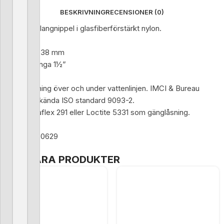
BESKRIVNING
RECENSIONER (0)
Trudesign slangnippel i glasfiberförstärkt nylon.
Vinklad 90°
För slang Ø 38 mm
Invändig gänga 1½”
För användning över och under vattenlinjen. IMCI & Bureau
Veritas godkända ISO standard 9093-2.
Använd Sikaflex 291 eller Loctite 5331 som gänglåsning.
Trudesign 90629
POPULÄRA PRODUKTER