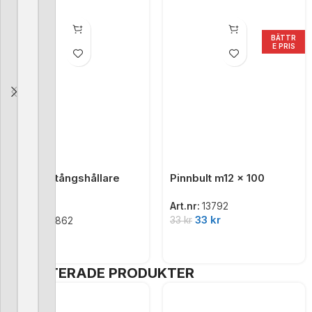
BÄTTR
E PRIS
Gardinstångshållare
Pinnbult m12 x 100
plast
Art.nr:
13792
33
kr
33
kr
Art.nr:
13862
17
kr
RABATTERADE PRODUKTER