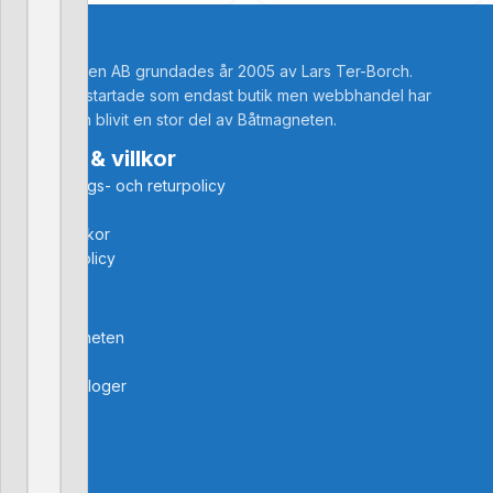
Båtmagneten AB grundades år 2005 av Lars Ter-Borch.
Företaget startade som endast butik men webbhandel har
under åren blivit en stor del av Båtmagneten.
Kontakt & villkor
Återbetalnings- och returpolicy
Ångra köp
Leveransvillkor
Integritetspolicy
Kontakt
Om oss
Om Båtmagneten
Kampanjer
Digitala kataloger
Socialt
Instagram
Facebook