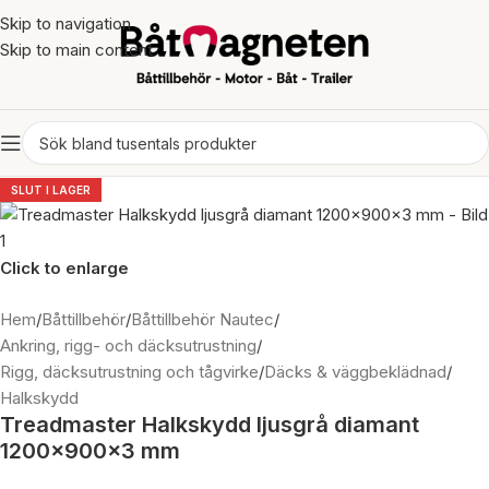
Skip to navigation
Skip to main content
SLUT I LAGER
Click to enlarge
Hem
/
Båttillbehör
/
Båttillbehör Nautec
/
Ankring, rigg- och däcksutrustning
/
Rigg, däcksutrustning och tågvirke
/
Däcks & väggbeklädnad
/
Halkskydd
Treadmaster Halkskydd ljusgrå diamant
1200x900x3 mm