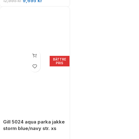
9,695
kr
12,995
kr
BÄTTRE
PRIS
Gill 5024 aqua parka jakke
storm blue/navy str. xs