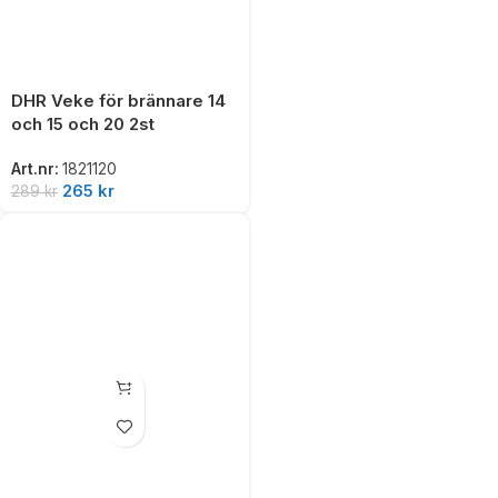
DHR Veke för brännare 14
och 15 och 20 2st
Art.nr:
1821120
265
kr
289
kr