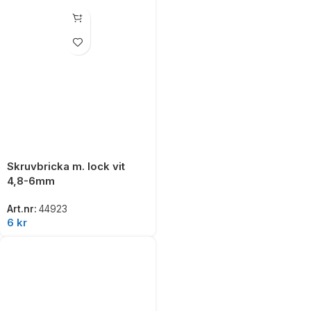
Skruvbricka m. lock vit
4,8-6mm
Art.nr:
44923
6
kr