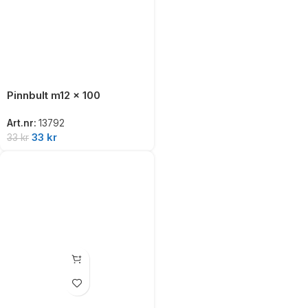
Pinnbult m12 x 100
Art.nr:
13792
33
kr
33
kr