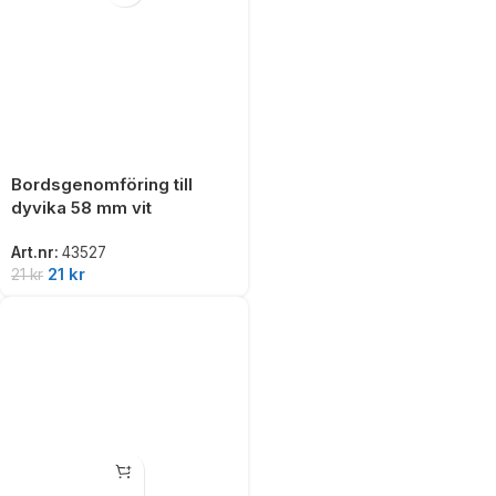
Bordsgenomföring till
dyvika 58 mm vit
Art.nr:
43527
21
kr
21
kr