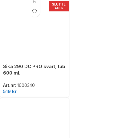
SLUT I L
AGER
Sika 290 DC PRO svart, tub
600 ml.
Art.nr:
1600340
519
kr