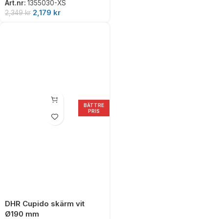
Art.nr:
1355030-XS
2,179
kr
2,349
kr
BÄTTRE
PRIS
DHR Cupido skärm vit
Ø190 mm