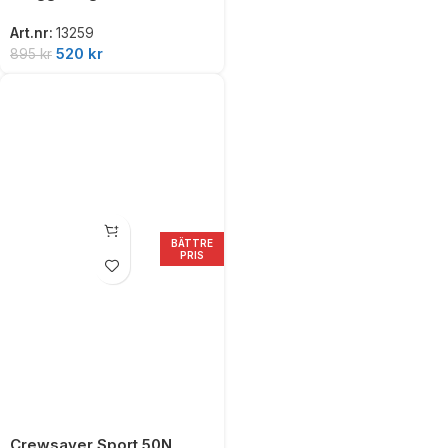
Art.nr:
13259
520
kr
895
kr
BÄTTRE
PRIS
Crewsaver Sport 50N