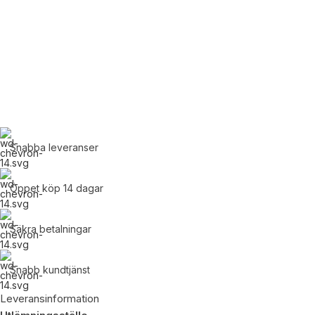
139 52, Värmdö
Växel: 08-571 685 70
info@batmagneten.se
lars@batmagneten.se
daniel@batmagneten.se
Har du frågor om hur vi kan hjälpa dig? Skicka oss ett mejl så
återkommer vi till dig inom kort.
Snabba leveranser
Öppet köp 14 dagar
Säkra betalningar
Snabb kundtjänst
Leveransinformation