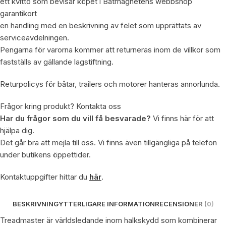
ett kvitto som bevisar köpet i Båtmagnetens webbshop
garantikort
en handling med en beskrivning av felet som upprättats av
serviceavdelningen.
Pengarna för varorna kommer att returneras inom de villkor som
fastställs av gällande lagstiftning.
Returpolicys för båtar, trailers och motorer hanteras annorlunda.
Frågor kring produkt? Kontakta oss
Har du frågor som du vill få besvarade?
Vi finns här för att
hjälpa dig.
Det går bra att mejla till oss. Vi finns även tillgängliga på telefon
under butikens öppettider.
Kontaktuppgifter hittar du
här
.
BESKRIVNING
YTTERLIGARE INFORMATION
RECENSIONER (0)
Treadmaster är världsledande inom halkskydd som kombinerar