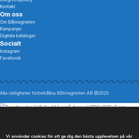
Kontakt
Om oss
Om Båtmagneten
Kampanjer
Digitala kataloger
Socialt
Instagram
Facebook
Alla rättigheter förbehållna Båtmagneten AB @2025
Treadmaster Halkskydd ljusgrå diamant
1200x900x3 mm
2,199
kr
Vi använder cookies för att ge dig den bästa upplevelsen på vår