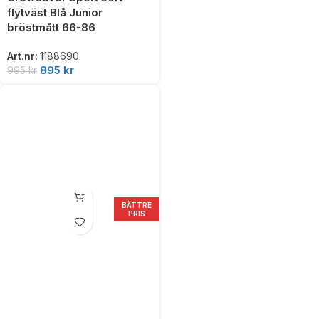
flytväst Blå Junior
bröstmått 66-86
Art.nr:
1188690
895
kr
995
kr
BÄTTRE
PRIS