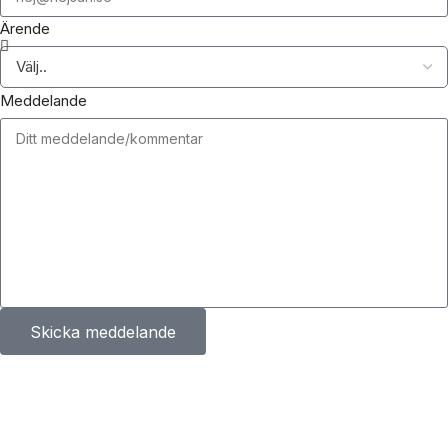
Ärende
Meddelande
Skicka meddelande
Kontaktuppgifter
Båtmagneten AB
Fagerdalavägen 11A