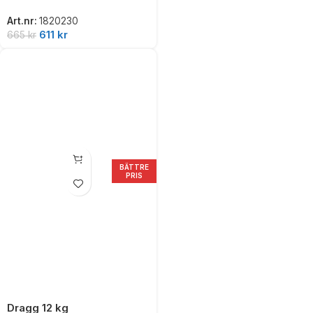
Art.nr:
1820230
611
kr
665
kr
BÄTTRE
PRIS
Dragg 12 kg