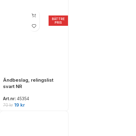
BÄTTRE
PRIS
Ändbeslag, relingslist
svart NR
Art.nr:
45354
19
kr
70
kr