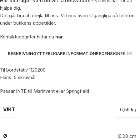
Har du frågor som du vill få besvarade?
Vi finns här för att
hjälpa dig.
Det går bra att mejla till oss. Vi finns även tillgängliga på telefon
under butikens öppettider.
Kontaktuppgifter hittar du
här
.
BESKRIVNING
YTTERLIGARE INFORMATION
RECENSIONER (0)
Til bordstativ 1120200
Fläns: 5 skruvhål
Passar INTE till Marinvent eller Springfield
VIKT
0,56 kg
Ø
16.00 cm