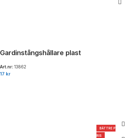
Gardinstångshållare plast
Art.nr:
13862
17
kr
BÄTTRE P
RIS