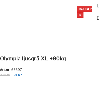
BÄTTRE P
RIS
Olympia ljusgrå XL +90kg
Art.nr:
63697
159
kr
270
kr