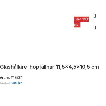
BÄTTRE P
RIS
Glashållare ihopfällbar 11,5×4,5×10,5 cm
Art.nr:
1113537
505
kr
549
kr