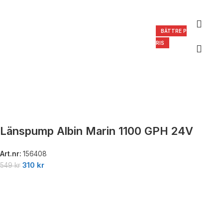
BÄTTRE P
RIS
Länspump Albin Marin 1100 GPH 24V
Art.nr:
156408
310
kr
549
kr