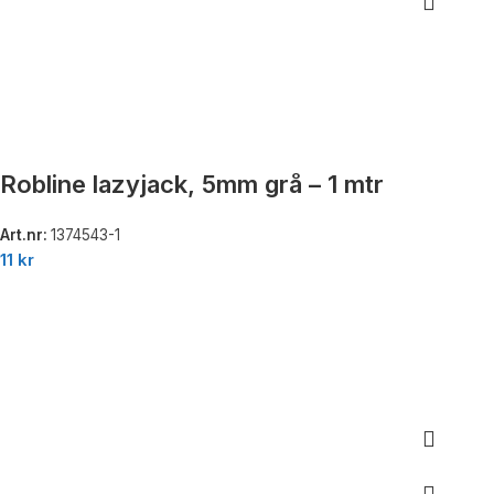
Robline lazyjack, 5mm grå – 1 mtr
Art.nr:
1374543-1
11
kr