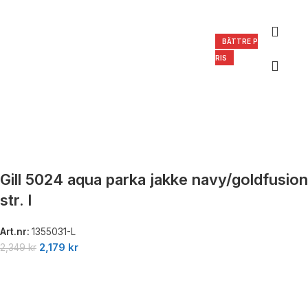
BÄTTRE P
RIS
Gill 5024 aqua parka jakke navy/goldfusion
str. l
Art.nr:
1355031-L
2,179
kr
2,349
kr