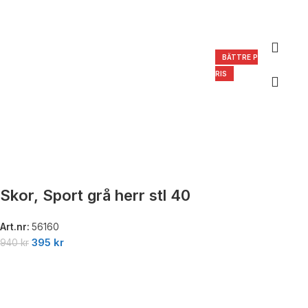
BÄTTRE P
RIS
Skor, Sport grå herr stl 40
Art.nr:
56160
395
kr
940
kr