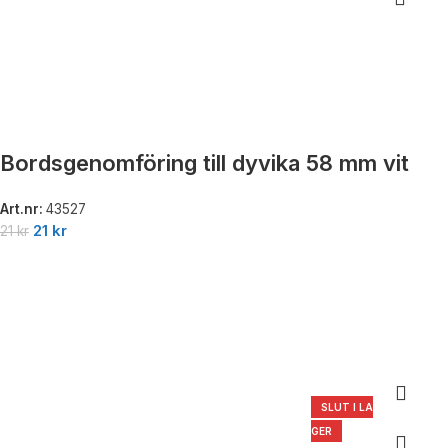
Bordsgenomföring till dyvika 58 mm vit
Art.nr:
43527
21
kr
21
kr
SLUT I LA
GER