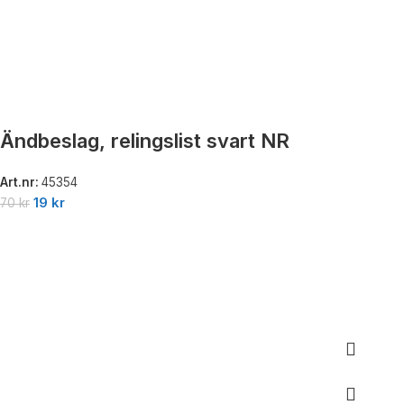
Ändbeslag, relingslist svart NR
Art.nr:
45354
19
kr
70
kr