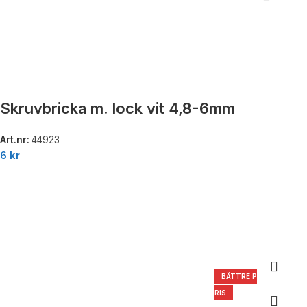
Skruvbricka m. lock vit 4,8-6mm
Art.nr:
44923
6
kr
BÄTTRE P
RIS