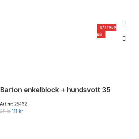
BÄTTRE P
RIS
Barton enkelblock + hundsvott 35
Art.nr:
25462
111
kr
211
kr