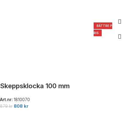
BÄTTRE P
RIS
Skeppsklocka 100 mm
Art.nr:
1810070
808
kr
879
kr