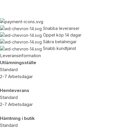
aniel@batmagneten.se
ar du frågor om hur vi kan hjälpa dig? Skicka oss ett mejl så
terkommer vi till dig inom kort.
Snabba leveranser
Öppet köp 14 dagar
Säkra betalningar
Snabb kundtjänst
Leveransinformation
Utlämningsställe
Standard
2-7 Arbetsdagar
Hemleverans
Standard
2-7 Arbetsdagar
Hämtning i butik
Standard