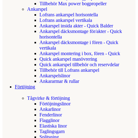
Tillbehör Max power bogpropeller
Ankarspel
Lofrans ankarspel horisontella
Lofrans ankarspel vertikala
Ankarspel insida akter - Quick Balder
Ankarspel däcksmontage för/akter - Quick
horisontella
Ankarspel däcksmontage i fören - Quick
vertikala
Ankarspel montering i box, fören - Quick
Quick ankarspel manövrering
Quick ankarspel tillbehör och reservdelar
Tillbehör till Lofrans ankarspel
Ankarspelslinor
Ankararmar & rullar
Förtöjning
Tågvirke & förtöjning
Förtöjningslinor
Ankarlinor
Fenderlinor
Flagglinor
Elastiska linor
Taglingsgarn
Splitsning