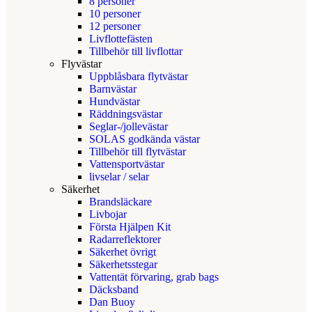
8 personer
10 personer
12 personer
Livflottefästen
Tillbehör till livflottar
Flyvästar
Uppblåsbara flytvästar
Barnvästar
Hundvästar
Räddningsvästar
Seglar-/jollevästar
SOLAS godkända västar
Tillbehör till flytvästar
Vattensportvästar
livselar / selar
Säkerhet
Brandsläckare
Livbojar
Första Hjälpen Kit
Radarreflektorer
Säkerhet övrigt
Säkerhetsstegar
Vattentät förvaring, grab bags
Däcksband
Dan Buoy