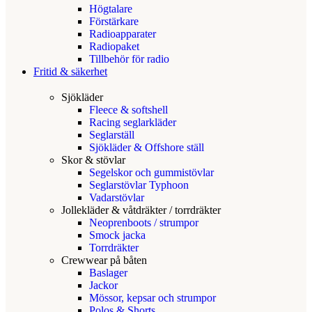
Högtalare
Förstärkare
Radioapparater
Radiopaket
Tillbehör för radio
Fritid & säkerhet
Sjökläder
Fleece & softshell
Racing seglarkläder
Seglarställ
Sjökläder & Offshore ställ
Skor & stövlar
Segelskor och gummistövlar
Seglarstövlar Typhoon
Vadarstövlar
Jollekläder & våtdräkter / torrdräkter
Neoprenboots / strumpor
Smock jacka
Torrdräkter
Crewwear på båten
Baslager
Jackor
Mössor, kepsar och strumpor
Polos & Shorts