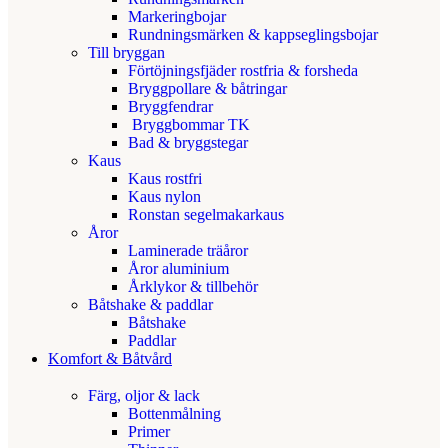
Markeringbojar
Rundningsmärken & kappseglingsbojar
Till bryggan
Förtöjningsfjäder rostfria & forsheda
Bryggpollare & båtringar
Bryggfendrar
Bryggbommar TK
Bad & bryggstegar
Kaus
Kaus rostfri
Kaus nylon
Ronstan segelmakarkaus
Åror
Laminerade träåror
Åror aluminium
Årklykor & tillbehör
Båtshake & paddlar
Båtshake
Paddlar
Komfort & Båtvård
Färg, oljor & lack
Bottenmålning
Primer