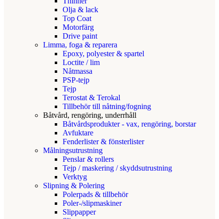
Thinner
Olja & lack
Top Coat
Motorfärg
Drive paint
Limma, foga & reparera
Epoxy, polyester & spartel
Loctite / lim
Nåtmassa
PSP-tejp
Tejp
Terostat & Terokal
Tillbehör till nåtning/fogning
Båtvård, rengöring, underrhåll
Båtvårdsprodukter - vax, rengöring, borstar
Avfuktare
Fenderlister & fönsterlister
Målningsutrustning
Penslar & rollers
Tejp / maskering / skyddsutrustning
Verktyg
Slipning & Polering
Polerpads & tillbehör
Poler-/slipmaskiner
Slippapper