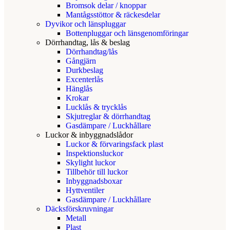
Bromsok delar / knoppar
Mantågsstöttor & räckesdelar
Dyvikor och länspluggar
Bottenpluggar och länsgenomföringar
Dörrhandtag, lås & beslag
Dörrhandtag/lås
Gångjärn
Durkbeslag
Excenterlås
Hänglås
Krokar
Lucklås & trycklås
Skjutreglar & dörrhandtag
Gasdämpare / Luckhållare
Luckor & inbyggnadslådor
Luckor & förvaringsfack plast
Inspektionsluckor
Skylight luckor
Tillbehör till luckor
Inbyggnadsboxar
Hyttventiler
Gasdämpare / Luckhållare
Däcksförskruvningar
Metall
Plast