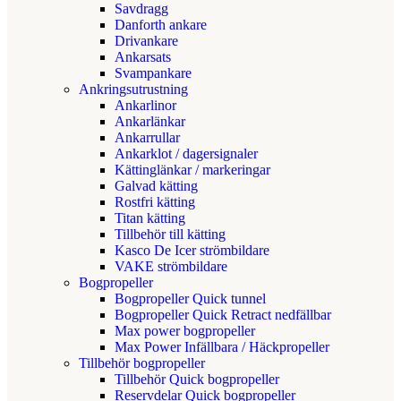
Savdragg
Danforth ankare
Drivankare
Ankarsats
Svampankare
Ankringsutrustning
Ankarlinor
Ankarlänkar
Ankarrullar
Ankarklot / dagersignaler
Kättinglänkar / markeringar
Galvad kätting
Rostfri kätting
Titan kätting
Tillbehör till kätting
Kasco De Icer strömbildare
VAKE strömbildare
Bogpropeller
Bogpropeller Quick tunnel
Bogpropeller Quick Retract nedfällbar
Max power bogpropeller
Max Power Infällbara / Häckpropeller
Tillbehör bogpropeller
Tillbehör Quick bogpropeller
Reservdelar Quick bogpropeller