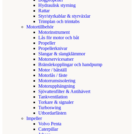
Hydraulisk styrning
Rattar
Styr/styrkablar & styrväxlar
Trimplan och trimtabs
Motortillbehör
Motorinstrument
Lås för motor och båt
Propeller
Propellerknivar
Slangar & slangklämmor
Motorservicesatser
Bränslekopplingar och handpump
Motor / båtställ
Motorlås / fäste
Motorrumsisolering
Motorupphängning
Sjövattenfilter & Antihävert
Tankventilation
Torkare & signaler
Turboswing
Utbordarfästen
Impeller
Volvo Penta
Caterpillar