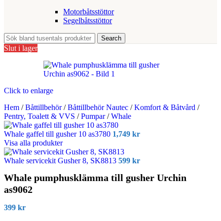
Motorbåtsstöttor
Segelbåtsstöttor
Search
Slut i lager
Click to enlarge
Hem
/
Båttillbehör
/
Båttillbehör Nautec
/
Komfort & Båtvård
/
Pentry, Toalett & VVS
/
Pumpar
/
Whale
Whale gaffel till gusher 10 as3780
1,749
kr
Visa alla produkter
Whale servicekit Gusher 8, SK8813
599
kr
Whale pumphusklämma till gusher Urchin
as9062
399
kr