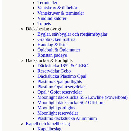
Terminaler
Vantskruv & tillbehör
Vantskruvar & terminaler
Vindindikatorer
Trapets
Däcksbeslag övrigt
Byglar, stävbyglar och röstjärnsbyglar
Grabbräcken rostfria
Handtag & lister
Öglebult & Öglemutter
Ronstan padeye
Däcksluckor & Portlights
Däckslucka 1852 & GEBO
Reservdelar Gebo
Däckslucka Plastimo Opal
Plastimo Opal portlights
Plastimo Opal reservdelar
Opal / Goiot reservdelar
Moonlight däckslucka S55 Lowline (Powerboat)
Moonlight däckslucka S62 Offshore
Moonlight portlights
Moonlight reservdelar
Plastimo däckslucka Aluminium
Kapell och kapellbeslag
Kapellbeslag