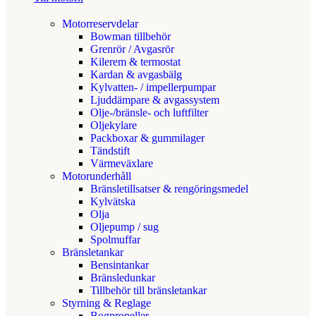
Motorreservdelar
Bowman tillbehör
Grenrör / Avgasrör
Kilerem & termostat
Kardan & avgasbälg
Kylvatten- / impellerpumpar
Ljuddämpare & avgassystem
Olje-/bränsle- och luftfilter
Oljekylare
Packboxar & gummilager
Tändstift
Värmeväxlare
Motorunderhåll
Bränsletillsatser & rengöringsmedel
Kylvätska
Olja
Oljepump / sug
Spolmuffar
Bränsletankar
Bensintankar
Bränsledunkar
Tillbehör till bränsletankar
Styrning & Reglage
Bogpropeller