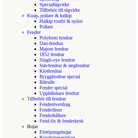
Specialtågvirke
Tillbehör till tågvirke
Knap, pollare & halkip
Halkip rostfri & nylon
Pollare
Fender
Polyform fendrar
Dan-fendrar
Majoni fendrar
1852 fendrar
Single-eye fendrar
Stävfendrar & stegfendrar
Klotfendrar
Bryggfendrar special
Båtrulle
Fender special
Uppblåsbara fendrar
Tillbehör till fendrar
Fenderöverdrag
Fenderlinor
Fenderhållare
Fend-fix & fenderkrok
Bojar
Förtöjningsbojar
Rundningsmärken