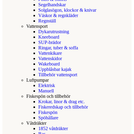
Segelhandskar
Solglasögon, klockor & knivar
Väskor & regnkläder
Regnställ
Vattensport
Dykarutrustning
Kneeboard
SUP-brädor
Ringar, tuber & soffa
Vattenkikare
Vattenskidor
Wakeboard
Uppblåsbar kajak
Tillbehör vattensport
Luftpumpar
Elektrisk
Manuell
Fiskespön och tillbehör
Krokar, linor & drag etc.
Fiskeredskap och tillbehör
Fiskespön
Spöhållare
Våtdräkter
1852 våtdräkter
Bas