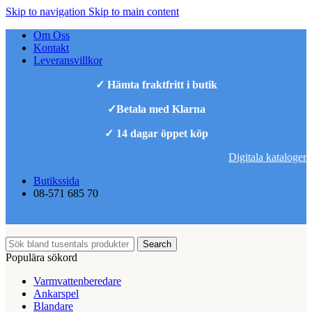
Skip to navigation
Skip to main content
Om Oss
Kontakt
Leveransvillkor
✓ Hämta fraktfritt i butik
✓Betala med Klarna
✓ 14 dagar öppet köp
Digitala kataloger
Butikssida
08-571 685 70
Search
Populära sökord
Varmvattenberedare
Ankarspel
Blandare