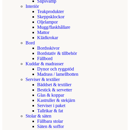
Slipsvamp
Interiör
Teakprodukter
Skeppsklockor
Oljelampor
Mugg/flaskhållare
Mattor
Klädkrokar
Bord
Bordsskivor
Bordstativ & tillbehör
Fällbord
Kuddar & madrasser
Dynor och ryggstöd
Madrass / lamellbotten
Serviser & textilier
Bäddset & textilier
Bestick & servetter
Glas & koppar
Kastruller & stekjärn
Serviser i paket
Tallrikar & fat
Stolar & säten
Fällbara stolar
Säten & soffor