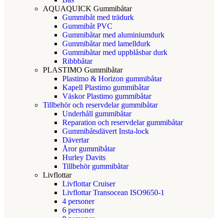
AQUAQUICK Gummibåtar
Gummibåt med trädurk
Gummibåt PVC
Gummibåtar med aluminiumdurk
Gummibåtar med lamelldurk
Gummibåtar med uppblåsbar durk
Ribbbåtar
PLASTIMO Gummibåtar
Plastimo & Horizon gummibåtar
Kapell Plastimo gummibåtar
Väskor Plastimo gummibåtar
Tillbehör och reservdelar gummibåtar
Underhåll gummibåtar
Reparation och reservdelar gummibåtar
Gummibåtsdävert Insta-lock
Dävertar
Åror gummibåtar
Hurley Davits
Tillbehör gummibåtar
Livflottar
Livflottar Cruiser
Livflottar Transocean ISO9650-1
4 personer
6 personer