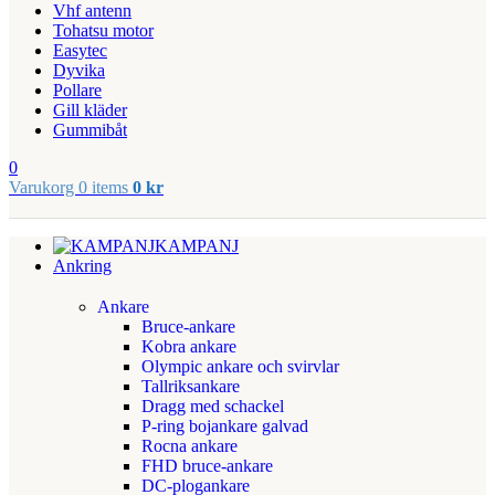
Vhf antenn
Tohatsu motor
Easytec
Dyvika
Pollare
Gill kläder
Gummibåt
0
Varukorg
0
items
0
kr
KAMPANJ
Ankring
Ankare
Bruce-ankare
Kobra ankare
Olympic ankare och svirvlar
Tallriksankare
Dragg med schackel
P-ring bojankare galvad
Rocna ankare
FHD bruce-ankare
DC-plogankare