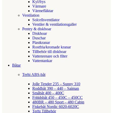
Kyl/frys
Värmare
Värmefläktar
Ventilation
Solcellsventilator
Ventiler & ventilationsgaller
Pentry & diskhoar
Diskhoar
Duschar
Plastkranar
Rostfria/kromade kranar
Tillbehör till diskhoar
Vattenrenare och filter
Vattentankar
Båtar
Terhi ABS-båt
Jolle Tender 235 – Sunny 310
Roddbåt 390 – 440 – Saiman
Småbåt 400 – 400C
Fritidsbåt 450 – 450C – 450CC
480BR – 480 Sport – 480 Cabin
Fiskebåt Nordic 6020-6020C
Terhi Tillbehör