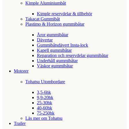
Kimple Aluminiumbåt
Kimple reservdelar & tillbehör
Takacat Gummibåt
Plastimo & Horizon gummibåtar
Åror gummibåtar
Dävertar
Gummibåtsdävert Insta-lock
Kapell gummibåtar
Reparation och reservdelar gummibåtar
Underhåll gummibåtar
Väskor gummibåtar
Motorer
Tohatsu Utombordare
3,5-6hk
9,9-20hk
25-30hk
40-60hk
75-250hk
Läs mer om Tohatsu
Trailer