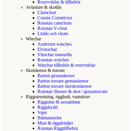
Reservdelar & tillbehör
Avlastare & skotlås
Clamcleat
Cousin Constrictor
Ronstan camcleats
Ronstan V-cleat
Linlås och cleats
Winchar
Andersen winches
Elvinschar
Vinschar manuella
Ronstan winches
Winchar tillbehör & reservdelar
Skotskenor & travare
Barton genuaskenor
Barton travare genuaskenor
Barton travare storskotskenor
Ronstan Skenor & skot / genuatravare
Riggutrustning, riggbult, vantskruv
Riggnitar & saxsprintar
Riggskydd
Vajer
Båtmanstolar
Mast & riggdetaljer
Ronstan Riggtillbehör