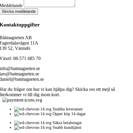
Meddelande
Skicka meddelande
Kontaktuppgifter
Båtmagneten AB
Fagerdalavägen 11A
139 52, Värmdö
Växel: 08-571 685 70
info@batmagneten.se
lars@batmagneten.se
daniel@batmagneten.se
Har du frågor om hur vi kan hjälpa dig? Skicka oss ett mejl så
återkommer vi till dig inom kort.
Snabba leveranser
Öppet köp 14 dagar
Säkra betalningar
Snabb kundtjänst