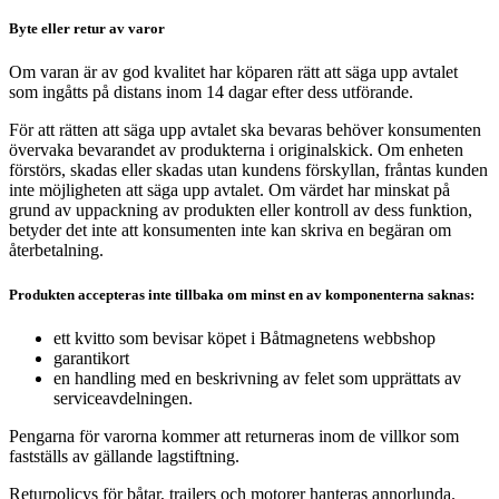
Byte eller retur av varor
Om varan är av god kvalitet har köparen rätt att säga upp avtalet
som ingåtts på distans inom 14 dagar efter dess utförande.
För att rätten att säga upp avtalet ska bevaras behöver konsumenten
övervaka bevarandet av produkterna i originalskick. Om enheten
förstörs, skadas eller skadas utan kundens förskyllan, fråntas kunden
inte möjligheten att säga upp avtalet. Om värdet har minskat på
grund av uppackning av produkten eller kontroll av dess funktion,
betyder det inte att konsumenten inte kan skriva en begäran om
återbetalning.
Produkten accepteras inte tillbaka om minst en av komponenterna saknas:
ett kvitto som bevisar köpet i Båtmagnetens webbshop
garantikort
en handling med en beskrivning av felet som upprättats av
serviceavdelningen.
Pengarna för varorna kommer att returneras inom de villkor som
fastställs av gällande lagstiftning.
Returpolicys för båtar, trailers och motorer hanteras annorlunda.