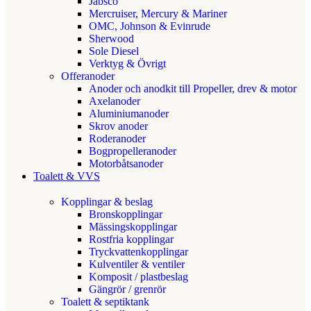
Jabsco
Mercruiser, Mercury & Mariner
OMC, Johnson & Evinrude
Sherwood
Sole Diesel
Verktyg & Övrigt
Offeranoder
Anoder och anodkit till Propeller, drev & motor
Axelanoder
Aluminiumanoder
Skrov anoder
Roderanoder
Bogpropelleranoder
Motorbåtsanoder
Toalett & VVS
Kopplingar & beslag
Bronskopplingar
Mässingskopplingar
Rostfria kopplingar
Tryckvattenkopplingar
Kulventiler & ventiler
Komposit / plastbeslag
Gängrör / grenrör
Toalett & septiktank