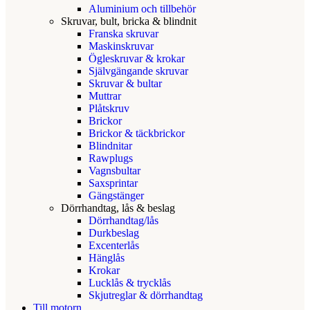
Aluminium och tillbehör
Skruvar, bult, bricka & blindnit
Franska skruvar
Maskinskruvar
Ögleskruvar & krokar
Självgängande skruvar
Skruvar & bultar
Muttrar
Plåtskruv
Brickor
Brickor & täckbrickor
Blindnitar
Rawplugs
Vagnsbultar
Saxsprintar
Gängstänger
Dörrhandtag, lås & beslag
Dörrhandtag/lås
Durkbeslag
Excenterlås
Hänglås
Krokar
Lucklås & trycklås
Skjutreglar & dörrhandtag
Till motorn